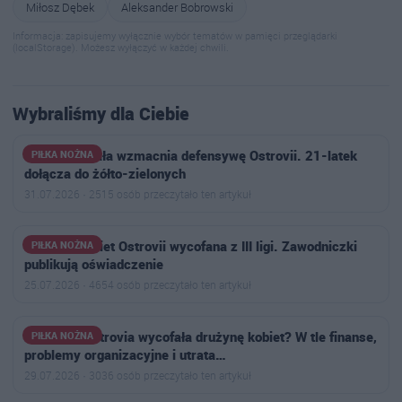
Miłosz Dębek
Aleksander Bobrowski
Informacja: zapisujemy wyłącznie wybór tematów w pamięci przeglądarki
(localStorage). Możesz wyłączyć w każdej chwili.
Wybraliśmy dla Ciebie
Jakub Ruchała wzmacnia defensywę Ostrovii. 21-latek
PIŁKA NOŻNA
dołącza do żółto-zielonych
31.07.2026 · 2515 osób przeczytało ten artykuł
Drużyna kobiet Ostrovii wycofana z III ligi. Zawodniczki
PIŁKA NOŻNA
publikują oświadczenie
25.07.2026 · 4654 osób przeczytało ten artykuł
Dlaczego Ostrovia wycofała drużynę kobiet? W tle finanse,
PIŁKA NOŻNA
problemy organizacyjne i utrata…
29.07.2026 · 3036 osób przeczytało ten artykuł