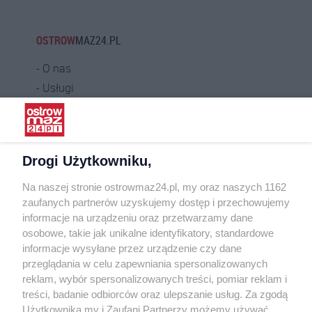
OSTROW
MAZ24.PL
O nas
Usługi
Praca
Warunki korzystania
Polityka prywatności
Drogi Użytkowniku,
Kontakt
Na naszej stronie ostrowmaz24.pl, my oraz naszych 1162
INFORMATOR
zaufanych partnerów uzyskujemy dostęp i przechowujemy
informacje na urządzeniu oraz przetwarzamy dane
Bankomaty
osobowe, takie jak unikalne identyfikatory, standardowe
Msze święte
informacje wysyłane przez urządzenie czy dane
Nocna pomoc lekarska
przeglądania w celu zapewniania spersonalizowanych
Taxi
reklam, wybór spersonalizowanych treści, pomiar reklam i
treści, badanie odbiorców oraz ulepszanie usług. Za zgodą
REKLAMA
Użytkownika my i Zaufani Partnerzy możemy używać