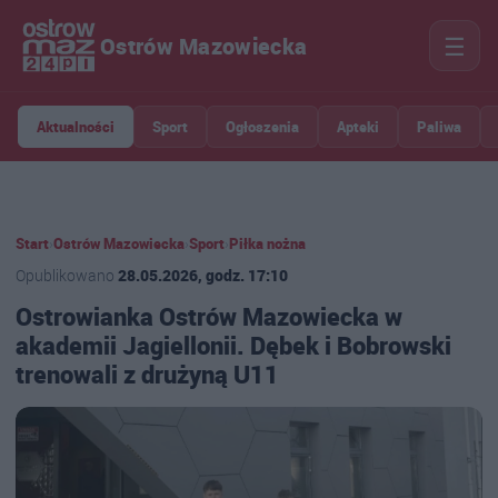
☰
Ostrów Mazowiecka
Aktualności
Sport
Ogłoszenia
Apteki
Paliwa
Start
›
Ostrów Mazowiecka
›
Sport
›
Piłka nożna
Opublikowano
28.05.2026, godz. 17:10
Ostrowianka Ostrów Mazowiecka w
akademii Jagiellonii. Dębek i Bobrowski
trenowali z drużyną U11