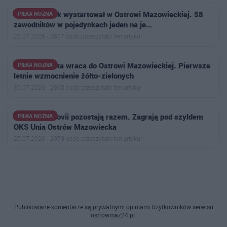
Aktywny Orlik wystartował w Ostrowi Mazowieckiej. 58
PIŁKA NOŻNA
zawodników w pojedynkach jeden na je…
25.07.2026 · 2677 osób przeczytało ten artykuł
Jakub Choinka wraca do Ostrowi Mazowieckiej. Pierwsze
PIŁKA NOŻNA
letnie wzmocnienie żółto-zielonych
30.07.2026 · 2690 osób przeczytało ten artykuł
Piłkarki Ostrovii pozostają razem. Zagrają pod szyldem
PIŁKA NOŻNA
OKS Unia Ostrów Mazowiecka
27.07.2026 · 2979 osób przeczytało ten artykuł
Publikowane komentarze są prywatnymi opiniami Użytkowników serwisu
ostrowmaz24.pl.