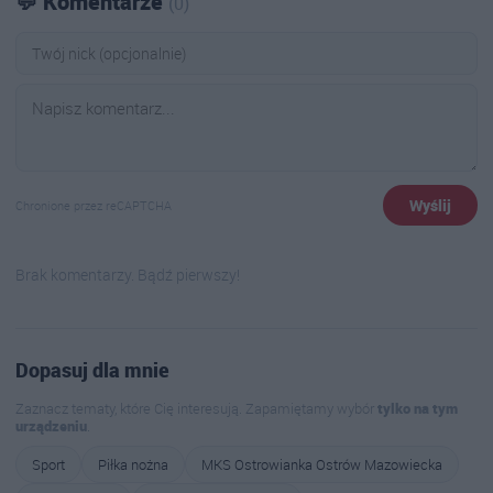
💬 Komentarze
(0)
Wyślij
Chronione przez reCAPTCHA
Brak komentarzy. Bądź pierwszy!
Dopasuj dla mnie
Zaznacz tematy, które Cię interesują. Zapamiętamy wybór
tylko na tym
urządzeniu
.
Sport
Piłka nożna
MKS Ostrowianka Ostrów Mazowiecka