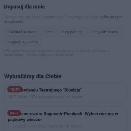
Dopasuj dla mnie
Zaznacz tematy, które Cię interesują. Zapamiętamy wybór
tylko na tym
urządzeniu
.
Kultura i rozrywka
Inne
bieg pamięci
bieg komorowo
organizacja ruchu
Informacja: zapisujemy wyłącznie wybór tematów w pamięci przeglądarki
(localStorage). Możesz wyłączyć w każdej chwili.
Wybraliśmy dla Ciebie
Finał Festiwalu Teatralnego "Dionizje"
TEATR
20.07.2026 · 1576 osób przeczytało ten artykuł
Kino plenerowe w Bogutach-Piankach. Wybierzcie się w
KINO
piątkowy wieczór
17.07.2026 · 1641 osób przeczytało ten artykuł