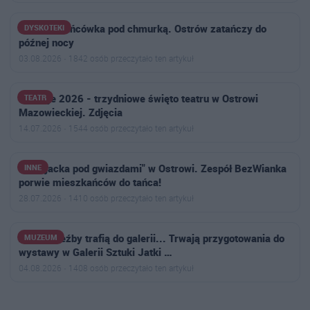
Letnia potańcówka pod chmurką. Ostrów zatańczy do
DYSKOTEKI
późnej nocy
03.08.2026 · 1842 osób przeczytało ten artykuł
Dionizje 2026 - trzydniowe święto teatru w Ostrowi
TEATR
Mazowieckiej. Zdjęcia
14.07.2026 · 1544 osób przeczytało ten artykuł
"Wybijacka pod gwiazdami" w Ostrowi. Zespół BezWianka
INNE
porwie mieszkańców do tańca!
28.07.2026 · 1410 osób przeczytało ten artykuł
Zanim rzeźby trafią do galerii... Trwają przygotowania do
MUZEUM
wystawy w Galerii Sztuki Jatki …
04.08.2026 · 1408 osób przeczytało ten artykuł