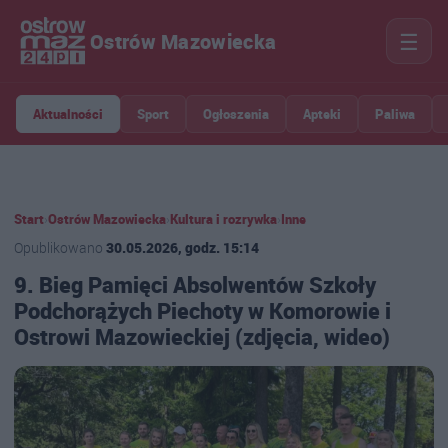
☰
Ostrów Mazowiecka
Aktualności
Sport
Ogłoszenia
Apteki
Paliwa
Start
›
Ostrów Mazowiecka
›
Kultura i rozrywka
›
Inne
Opublikowano
30.05.2026, godz. 15:14
9. Bieg Pamięci Absolwentów Szkoły
Podchorążych Piechoty w Komorowie i
Ostrowi Mazowieckiej (zdjęcia, wideo)