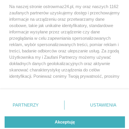
Na naszej stronie ostrowmaz24.pl, my oraz naszych 1162
INFORMATOR
zaufanych partnerów uzyskujemy dostęp i przechowujemy
informacje na urządzeniu oraz przetwarzamy dane
Bankomaty
osobowe, takie jak unikalne identyfikatory, standardowe
Msze święte
informacje wysyłane przez urządzenie czy dane
Nocna pomoc lekarska
przeglądania w celu zapewniania spersonalizowanych
Taxi
reklam, wybór spersonalizowanych treści, pomiar reklam i
treści, badanie odbiorców oraz ulepszanie usług. Za zgodą
REKLAMA
Użytkownika my i Zaufani Partnerzy możemy używać
dokładnych danych geolokalizacyjnych oraz aktywnie
Banery i artykuły
skanować charakterystykę urządzenia do celów
Reklama wideo
identyfikacji. Ponieważ cenimy Twoją prywatność, prosimy
o zgodę na korzystanie z tych technologii poprzez
Reklama w ogłoszeniach
kliknięcie „Akceptuję”. Zgoda jest dobrowolna i zawsze
pl.depositphotos.com
możesz ją zmienić/wycofać klikając przycisk ustawień
prywatności znajdujący się w lewym dolnym rogu strony
Copyright 2010-2026 OstrowMaz24.pl. Realizacja:
PRO-
PARTNERZY
USTAWIENIA
NET.
Współpraca serwis
Moja Ostrołęka
. Niektóre rodzaje przetwarzania danych nie wymagają
zgody użytkownika, ale masz prawo sprzeciwić się
takiemu przetwarzaniu. Preferencje będą miały
Akceptuję
zastosowania tylko na tej witrynie.