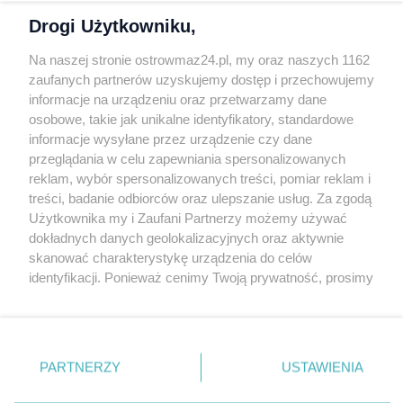
Polityka prywatności
Drogi Użytkowniku,
Kontakt
Na naszej stronie ostrowmaz24.pl, my oraz naszych 1162
INFORMATOR
zaufanych partnerów uzyskujemy dostęp i przechowujemy
informacje na urządzeniu oraz przetwarzamy dane
Bankomaty
osobowe, takie jak unikalne identyfikatory, standardowe
Msze święte
informacje wysyłane przez urządzenie czy dane
Nocna pomoc lekarska
przeglądania w celu zapewniania spersonalizowanych
Taxi
reklam, wybór spersonalizowanych treści, pomiar reklam i
treści, badanie odbiorców oraz ulepszanie usług. Za zgodą
REKLAMA
Użytkownika my i Zaufani Partnerzy możemy używać
dokładnych danych geolokalizacyjnych oraz aktywnie
Banery i artykuły
skanować charakterystykę urządzenia do celów
Reklama wideo
identyfikacji. Ponieważ cenimy Twoją prywatność, prosimy
o zgodę na korzystanie z tych technologii poprzez
Reklama w ogłoszeniach
kliknięcie „Akceptuję”. Zgoda jest dobrowolna i zawsze
pl.depositphotos.com
możesz ją zmienić/wycofać klikając przycisk ustawień
prywatności znajdujący się w lewym dolnym rogu strony
Copyright 2010-2026 OstrowMaz24.pl. Realizacja:
PRO-
PARTNERZY
USTAWIENIA
NET.
Współpraca serwis
Moja Ostrołęka
. Niektóre rodzaje przetwarzania danych nie wymagają
zgody użytkownika, ale masz prawo sprzeciwić się