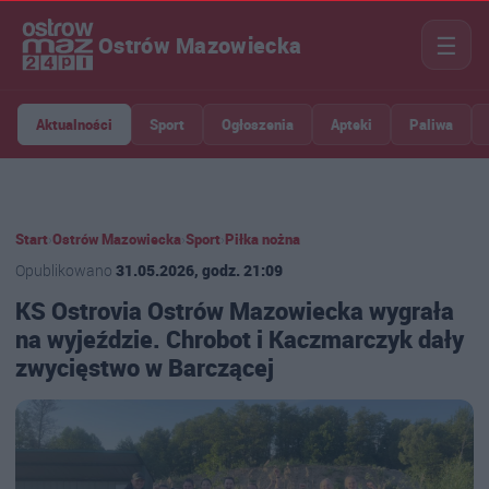
☰
Ostrów Mazowiecka
Aktualności
Sport
Ogłoszenia
Apteki
Paliwa
Start
›
Ostrów Mazowiecka
›
Sport
›
Piłka nożna
Opublikowano
31.05.2026, godz. 21:09
KS Ostrovia Ostrów Mazowiecka wygrała
na wyjeździe. Chrobot i Kaczmarczyk dały
zwycięstwo w Barczącej