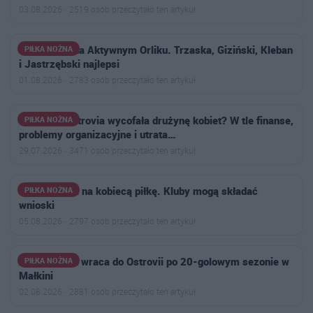
03.08.2026 · 2519 osób przeczytało ten artykuł
Siatkonoga na Aktywnym Orliku. Trzaska, Giziński, Kleban
PIŁKA NOŻNA
i Jastrzębski najlepsi
01.08.2026 · 2783 osób przeczytało ten artykuł
Dlaczego Ostrovia wycofała drużynę kobiet? W tle finanse,
PIŁKA NOŻNA
problemy organizacyjne i utrata…
29.07.2026 · 3471 osób przeczytało ten artykuł
Do 70 tys. zł na kobiecą piłkę. Kluby mogą składać
PIŁKA NOŻNA
wnioski
05.08.2026 · 2797 osób przeczytało ten artykuł
Antoni Polak wraca do Ostrovii po 20-golowym sezonie w
PIŁKA NOŻNA
Małkini
02.08.2026 · 2881 osób przeczytało ten artykuł