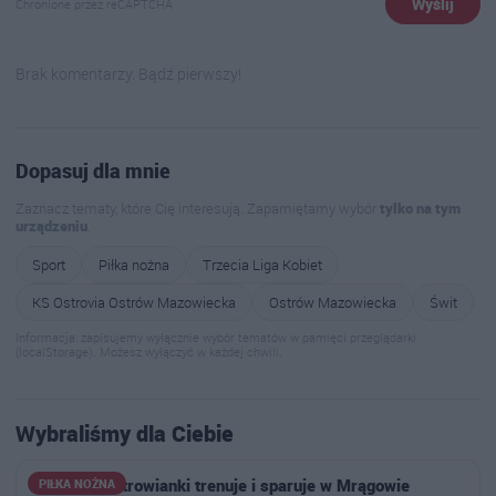
Wyślij
Chronione przez reCAPTCHA
Brak komentarzy. Bądź pierwszy!
Dopasuj dla mnie
Zaznacz tematy, które Cię interesują. Zapamiętamy wybór
tylko na tym
urządzeniu
.
Sport
Piłka nożna
Trzecia Liga Kobiet
KS Ostrovia Ostrów Mazowiecka
Ostrów Mazowiecka
Świt
Informacja: zapisujemy wyłącznie wybór tematów w pamięci przeglądarki
(localStorage). Możesz wyłączyć w każdej chwili.
Wybraliśmy dla Ciebie
Młodzież Ostrowianki trenuje i sparuje w Mrągowie
PIŁKA NOŻNA