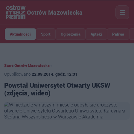
☰
Ostrów Mazowiecka
Aktualności
Sport
Ogłoszenia
Apteki
Paliwa
Start
›
Ostrów Mazowiecka
›
›
Opublikowano
22.09.2014, godz. 12:31
Powstał Uniwersytet Otwarty UKSW
(zdjęcia, wideo)