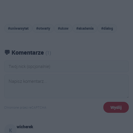
#uniwersytet
#otwarty
#uksw
#akademia
#dialog
💬 Komentarze
(1)
Wyślij
Chronione przez reCAPTCHA
wicherek
K