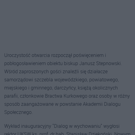
Uroczystość otwarcia rozpoczął poświęceniem i
pobłogosławieniem obiektu biskup Janusz Stepnowski.
Wśród zaproszonych gości znaleźli się działacze
samorządowi szczebla wojewódzkiego, powiatowego,
miejskiego i gminnego, darczyńcy, księżą okolicznych
parafii, członkowie Bractwa Kurkowego oraz osoby w różny
sposób zaangażowane w powstanie Akademii Dialogu
Społecznego.
Wykład inauguracyjny "Dialog w wychowaniu" wygłosi
rektor UKSW ks. prof. dr hab. Stanisław Dziekoński. Nowym