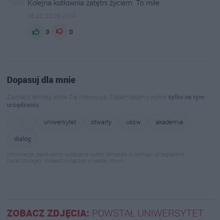
Kolejna kotłownia zatętni życiem. To miłe.
18:22, 22.09.2014
0
0
Dopasuj dla mnie
Zaznacz tematy, które Cię interesują. Zapamiętamy wybór
tylko na tym
urządzeniu
.
uniwersytet
otwarty
uksw
akademia
dialog
Informacja: zapisujemy wyłącznie wybór tematów w pamięci przeglądarki
(localStorage). Możesz wyłączyć w każdej chwili.
ZOBACZ ZDJĘCIA:
POWSTAŁ UNIWERSYTET