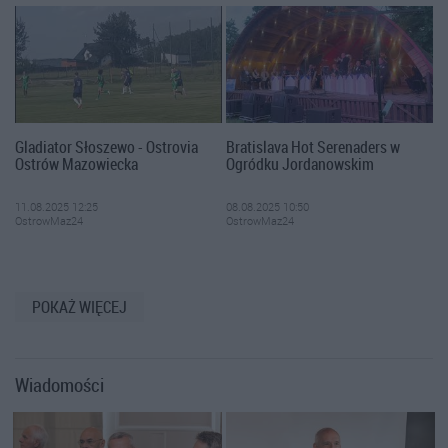
Gladiator Słoszewo - Ostrovia
Bratislava Hot Serenaders w
Ostrów Mazowiecka
Ogródku Jordanowskim
11.08.2025 12:25
08.08.2025 10:50
OstrowMaz24
OstrowMaz24
POKAŻ WIĘCEJ
Wiadomości