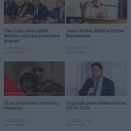
"Tarcza dla samorządów".
Janusz Korwin-Mikke w Ostrowi
Minister cyfryzacji przedstawił
Mazowieckiej
program
30.06.2020 09:18
25.06.2020 11:41
OstrowMaz24
OstrowMaz24
72 rocznica śmierci rotmistrza
Sesja rady gminy Małkinia Górna
Pileckiego
(09.03.2020)
26.05.2020 09:15
13.03.2020 11:45
OstrowMaz24
OstrowMaz24