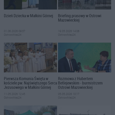
Dzień Dziecka w Małkini Górnej
Briefing prasowy w Ostrowi
Mazowieckiej
01.06.2026 09:37
19.05.2026 14:08
OstrowMaz24
OstrowMaz24
Pierwsza Komunia Święta w
Rozmowa z Hubertem
kościele pw. Najświętszego Serca
Betlejewskim - burmistrzem
Jezusowego w Małkini Górnej
Ostrowi Mazowieckiej
11.05.2026 12:45
05.05.2026 10:17
OstrowMaz24
OstrowMaz24