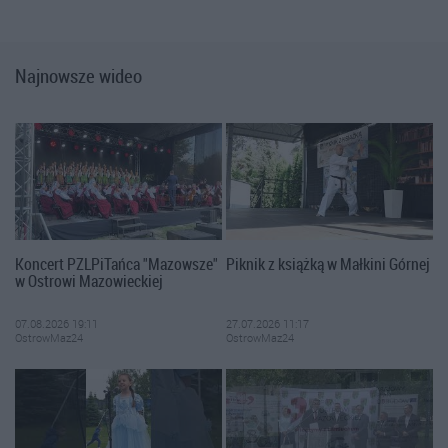
Najnowsze wideo
Koncert PZLPiTańca "Mazowsze"
Piknik z książką w Małkini Górnej
w Ostrowi Mazowieckiej
07.08.2026 19:11
27.07.2026 11:17
OstrowMaz24
OstrowMaz24