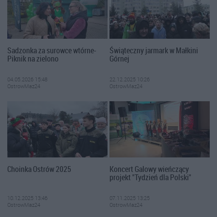
Sadzonka za surowce wtórne-
Świąteczny jarmark w Małkini
Piknik na zielono
Górnej
04.05.2026 15:48
22.12.2025 10:26
OstrowMaz24
OstrowMaz24
Choinka Ostrów 2025
Koncert Galowy wieńczący
projekt "Tydzień dla Polski"
10.12.2025 13:46
07.11.2025 13:25
OstrowMaz24
OstrowMaz24