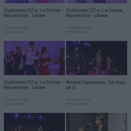
Studniówka ZSZ nr 2 w Ostrowi
Studniówka ZSZ nr 2 w Ostrowi
Mazowieckiej - zabawa
Mazowieckiej - zabawa
12.02.2023 16:08
12.02.2023 15:18
OstrowMaz24
OstrowMaz24
Studniówka ZSZ nr 2 w Ostrowi
Wiesław Tupaczewski - Tak długo
Mazowieckiej - zabawa
jak ja
12.02.2023 15:09
16.10.2019 12:13
OstrowMaz24
OstrowMaz24