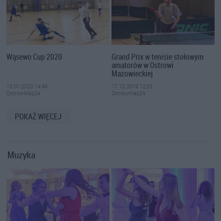
Wąsewo Cup 2020
Grand Prix w tenisie stołowym
amatorów w Ostrowi
Mazowieckiej
13.01.2020 14:49
17.12.2019 12:03
OstrowMaz24
OstrowMaz24
POKAŻ WIĘCEJ
Muzyka