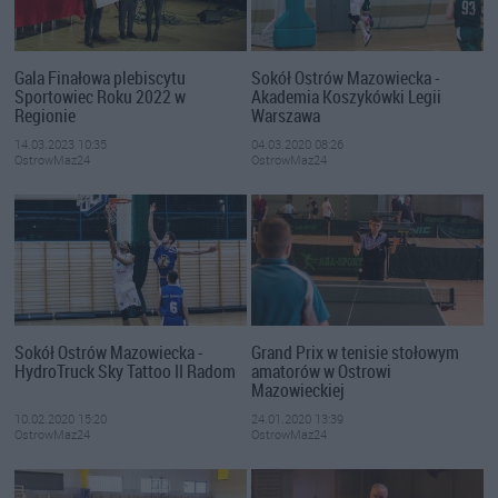
Gala Finałowa plebiscytu
Sokół Ostrów Mazowiecka -
Sportowiec Roku 2022 w
Akademia Koszykówki Legii
Regionie
Warszawa
14.03.2023 10:35
04.03.2020 08:26
OstrowMaz24
OstrowMaz24
Sokół Ostrów Mazowiecka -
Grand Prix w tenisie stołowym
HydroTruck Sky Tattoo II Radom
amatorów w Ostrowi
Mazowieckiej
10.02.2020 15:20
24.01.2020 13:39
OstrowMaz24
OstrowMaz24