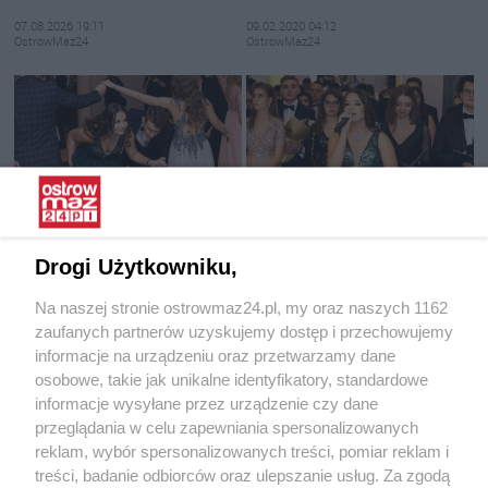
07.08.2026 19:11
09.02.2020 04:12
OstrowMaz24
OstrowMaz24
Ostrów Mazowiecka: Studniówka
Ostrów Mazowiecka: Studniówka
LO im. M. Kopernika
LO im. M. Kopernika
Drogi Użytkowniku,
09.02.2020 04:12
09.02.2020 03:54
Na naszej stronie ostrowmaz24.pl, my oraz naszych 1162
OstrowMaz24
OstrowMaz24
zaufanych partnerów uzyskujemy dostęp i przechowujemy
informacje na urządzeniu oraz przetwarzamy dane
osobowe, takie jak unikalne identyfikatory, standardowe
informacje wysyłane przez urządzenie czy dane
przeglądania w celu zapewniania spersonalizowanych
reklam, wybór spersonalizowanych treści, pomiar reklam i
treści, badanie odbiorców oraz ulepszanie usług. Za zgodą