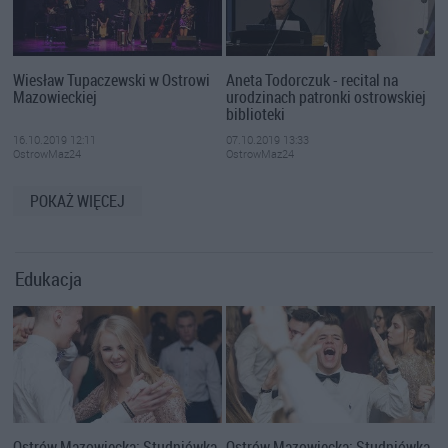
Wiesław Tupaczewski w Ostrowi
Aneta Todorczuk - recital na
Mazowieckiej
urodzinach patronki ostrowskiej
biblioteki
16.10.2019 12:11
07.10.2019 13:33
OstrowMaz24
OstrowMaz24
POKAŻ WIĘCEJ
Edukacja
Ostrów Mazowiecka: Studniówka
Ostrów Mazowiecka: Studniówka