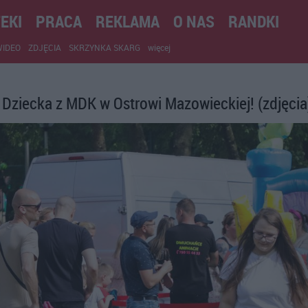
EKI
PRACA
REKLAMA
O NAS
RANDKI
WIDEO
ZDJĘCIA
SKRZYNKA SKARG
więcej
 Dziecka z MDK w Ostrowi Mazowieckiej! (zdjęcia