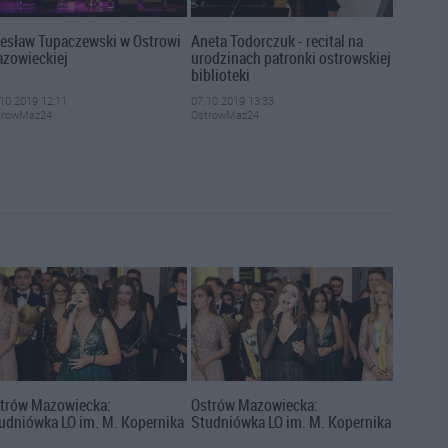
esław Tupaczewski w Ostrowi
Aneta Todorczuk - recital na
zowieckiej
urodzinach patronki ostrowskiej
biblioteki
10.2019 12:11
07.10.2019 13:33
trowMaz24
OstrowMaz24
trów Mazowiecka:
Ostrów Mazowiecka:
udniówka LO im. M. Kopernika
Studniówka LO im. M. Kopernika