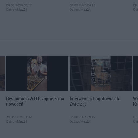
09.02.2020 04:12
09.02.2020 04:12
09.
OstrowMaz24
OstrowMaz24
Os
Restauracja W.O.R zaprasza na
Interwencja Pogotowia dla
Wi
nowości!
Zwierząt
Kr
25.06.2025 11:39
16.06.2025 15:19
07.
OstrowMaz24
OstrowMaz24
Os