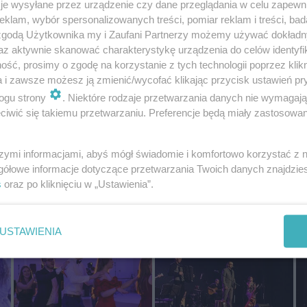
je wysyłane przez urządzenie czy dane przeglądania w celu zapewn
klam, wybór spersonalizowanych treści, pomiar reklam i treści, bad
 zgodą Użytkownika my i Zaufani Partnerzy możemy używać dokład
az aktywnie skanować charakterystykę urządzenia do celów identyfi
ść, prosimy o zgodę na korzystanie z tych technologii poprzez klikn
a i zawsze możesz ją zmienić/wycofać klikając przycisk ustawień pr
Sokół Ostrów Mazowiecka -
Grand Prix w tenisie stołowym
Wą
HydroTruck Sky Tattoo II Radom
amatorów w Ostrowi
ogu strony
. Niektóre rodzaje przetwarzania danych nie wymagaj
Mazowieckiej
iwić się takiemu przetwarzaniu. Preferencje będą miały zastosowania
10.02.2020 15:20
24.01.2020 13:39
13.
OstrowMaz24
OstrowMaz24
Os
szymi informacjami, abyś mógł świadomie i komfortowo korzystać z
gółowe informacje dotyczące przetwarzania Twoich danych znajdzi
s
oraz po kliknięciu w „Ustawienia”.
USTAWIENIA