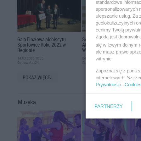
standardowe informac
spersonalizowanych re
ulepszanie usług. Za
geolokalizacyjnych or
cenimy Twoją prywatno
Zgoda jest dobrowoln
Gala Finałowa plebiscytu
Sokół Ostrów Mazowiecka -
Sportowiec Roku 2022 w
Akademia Koszykówki Legii
się w lewym dolnym r
Regionie
Warszawa
ale masz prawo sprzec
14.03.2023 10:35
04.03.2020 08:26
witrynie.
OstrowMaz24
OstrowMaz24
Zapoznaj się z poniż
POKAŻ WIĘCEJ
internetowych. Szcze
Prywatności
i
Cookie
Muzyka
PARTNERZY