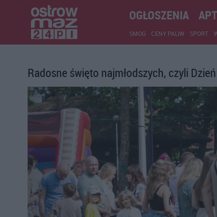
OGŁOSZENIA
APT
SMOG
CENY PALIW
SPORT
Radosne święto najmłodszych, czyli Dzień