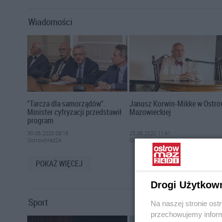
Wiadomości
"Tarcza dla samorządów".
Janusz Korwin-Mikke w Ostro
Minister cyfryzacji przedstawił
Mazowieckiej
program
30.06.2020 09:18
25.06.2020 11:41
OstrowMaz24
OstrowMaz24
POKAŻ WIĘCEJ
Drogi Użytkow
Sport
Na naszej stronie os
przechowujemy informa