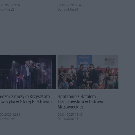
02.2020 03:54
09.02.2020 03:43
trowMaz24
OstrowMaz24
eczór z muzyką Krzysztofa
Spotkanie z Rafałem
awczyka w Starej Elektrowni
Trzaskowskim w Ostrowi
Mazowieckiej
05.2025 12:31
06.04.2025 13:49
trowMaz24
OstrowMaz24