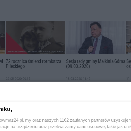
wi
72 rocznica śmierci rotmistrza
Sesja rady gminy Małkinia Górna
Se
Pileckiego
(09.03.2020)
os
26.05.2020 09:15
13.03.2020 11:45
11.
OstrowMaz24
OstrowMaz24
Os
niku,
trowmaz24.pl, my oraz naszych 1162 zaufanych partnerów uzyskujem
cje na urządzeniu oraz przetwarzamy dane osobowe, takie jak unika