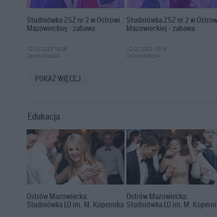
Studniówka ZSZ nr 2 w Ostrowi
Studniówka ZSZ nr 2 w Ostrow
Mazowieckiej - zabawa
Mazowieckiej - zabawa
12.02.2023 16:08
12.02.2023 15:18
OstrowMaz24
OstrowMaz24
POKAŻ WIĘCEJ
Edukacja
Ostrów Mazowiecka:
Ostrów Mazowiecka:
Studniówka LO im. M. Kopernika
Studniówka LO im. M. Koperni