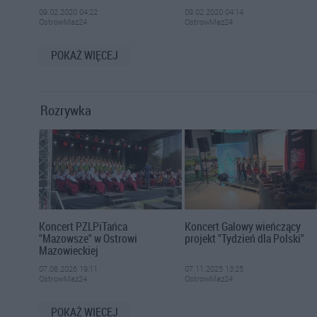
09.02.2020 04:22
09.02.2020 04:14
OstrowMaz24
OstrowMaz24
POKAŻ WIĘCEJ
Rozrywka
Koncert PZLPiTańca
Koncert Galowy wieńczący
"Mazowsze" w Ostrowi
projekt "Tydzień dla Polski"
Mazowieckiej
07.08.2026 19:11
07.11.2025 13:25
OstrowMaz24
OstrowMaz24
POKAŻ WIĘCEJ