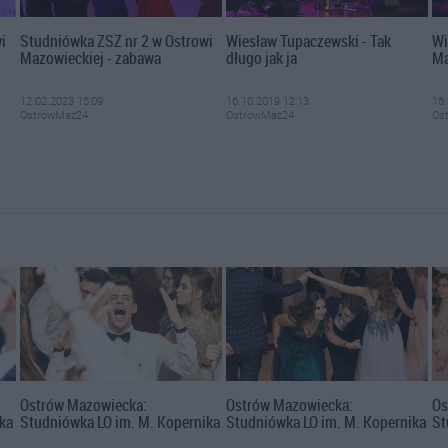
i
Studniówka ZSZ nr 2 w Ostrowi
Wiesław Tupaczewski - Tak
Wi
Mazowieckiej - zabawa
długo jak ja
Ma
12.02.2023 15:09
16.10.2019 12:13
16.
OstrowMaz24
OstrowMaz24
Os
Ostrów Mazowiecka:
Ostrów Mazowiecka:
Os
ka
Studniówka LO im. M. Kopernika
Studniówka LO im. M. Kopernika
St