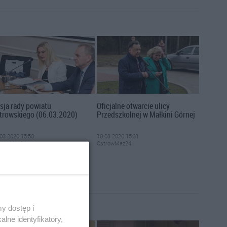
sja rady powiatu
Oficjalne otwarcie ulicy
trowskiego (06.03.2020)
Przedszkolnej w Małkini Górnej
03.2020 15:50
10.03.2020 15:31
trowMaz24
OstrowMaz24
y dostęp i
lne identyfikatory,