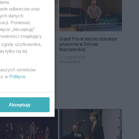
iania
anie odbiorców oraz
nych danych
kacji. Ponieważ
ięcie „Akceptuję”.
ywatności znajdujący
sewo Cup 2020
Grand Prix w tenisie stołowym
amatorów w Ostrowi
ą zgody użytkownika,
Mazowieckiej
 tylko na tej
01.2020 14:49
17.12.2019 12:03
trowMaz24
OstrowMaz24
 naszych serwisów
esz w
Polityce
Akceptuję