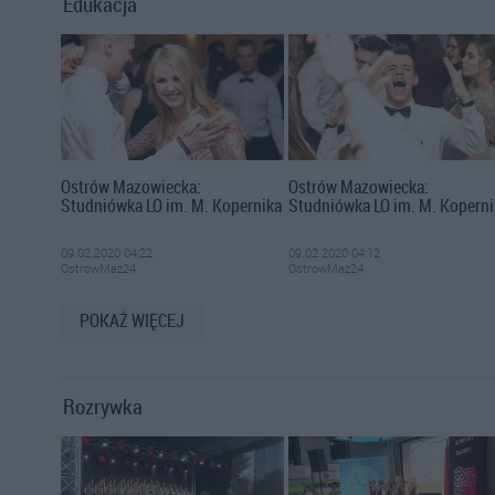
Edukacja
Ostrów Mazowiecka:
Ostrów Mazowiecka:
Studniówka LO im. M. Kopernika
Studniówka LO im. M. Koperni
09.02.2020 04:22
09.02.2020 04:12
OstrowMaz24
OstrowMaz24
POKAŻ WIĘCEJ
Rozrywka