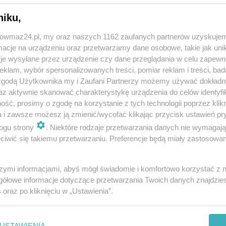
niku,
26.05.2020 09:15
13.03.2020 11:45
11.
OstrowMaz24
OstrowMaz24
Os
trowmaz24.pl, my oraz naszych 1162 zaufanych partnerów uzyskujem
cje na urządzeniu oraz przetwarzamy dane osobowe, takie jak unika
je wysyłane przez urządzenie czy dane przeglądania w celu zapewn
klam, wybór spersonalizowanych treści, pomiar reklam i treści, bad
 zgodą Użytkownika my i Zaufani Partnerzy możemy używać dokład
az aktywnie skanować charakterystykę urządzenia do celów identyfi
ść, prosimy o zgodę na korzystanie z tych technologii poprzez klikn
a i zawsze możesz ją zmienić/wycofać klikając przycisk ustawień pr
ogu strony
. Niektóre rodzaje przetwarzania danych nie wymagaj
iwić się takiemu przetwarzaniu. Preferencje będą miały zastosowania
szymi informacjami, abyś mógł świadomie i komfortowo korzystać z
m
Grand Prix w tenisie stołowym
Ostrowski Festiwal Pływacki
Pi
amatorów w Ostrowi
Swim & Joy
So
gółowe informacje dotyczące przetwarzania Twoich danych znajdzi
Mazowieckiej
Ma
s
oraz po kliknięciu w „Ustawienia”.
17.12.2019 12:03
10.12.2019 13:33
18.
OstrowMaz24
OstrowMaz24
Os
USTAWIENIA