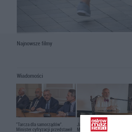
Najnowsze filmy
Wiadomości
"Tarcza dla samorządów".
Janusz Korwin-Mikke w Ostro
Minister cyfryzacji przedstawił
Mazowieckiej