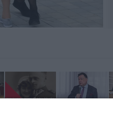
wi
72 rocznica śmierci rotmistrza
Sesja rady gminy Małkinia Górna
Se
Pileckiego
(09.03.2020)
os