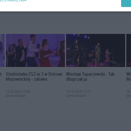
i
Studniówka ZSZ nr 2 w Ostrowi
Wiesław Tupaczewski - Tak
Wi
Mazowieckiej - zabawa
długo jak ja
Ma
12.02.2023 15:09
16.10.2019 12:13
16.
OstrowMaz24
OstrowMaz24
Os