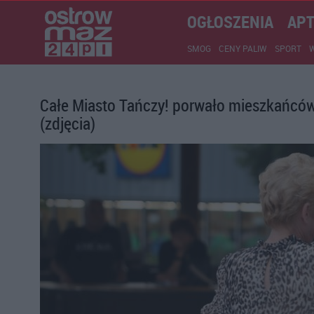
OGŁOSZENIA
APT
SMOG
CENY PALIW
SPORT
Całe Miasto Tańczy! porwało mieszkańców
(zdjęcia)