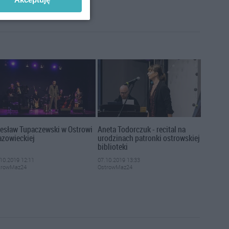
esław Tupaczewski w Ostrowi
Aneta Todorczuk - recital na
zowieckiej
urodzinach patronki ostrowskiej
biblioteki
10.2019 12:11
07.10.2019 13:33
trowMaz24
OstrowMaz24