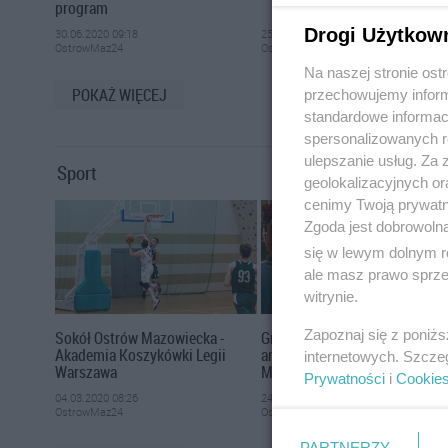
program
Drogi Użytkow
30.06.2020 09:18
25.06.2020 11:41
OstrowMaz24
OstrowMaz24
Na naszej stronie os
POKAŻ WIĘCEJ
przechowujemy informa
standardowe informac
spersonalizowanych re
ulepszanie usług. Za
Sport
geolokalizacyjnych or
cenimy Twoją prywatno
Zgoda jest dobrowoln
się w lewym dolnym r
ale masz prawo sprzec
witrynie.
Zapoznaj się z poniż
Sokół Ostrów Mazowiecka -
Grand Prix w tenisie stołowy
Akademia Koszykówki Legii
amatorów w Ostrowi
internetowych. Szcze
Warszawa
Mazowieckiej
Prywatności
i
Cookie
04.03.2020 08:26
24.01.2020 13:39
OstrowMaz24
OstrowMaz24
PARTNERZY