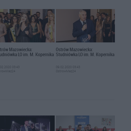
trów Mazowiecka:
Ostrów Mazowiecka:
udniówka LO im. M. Kopernika
Studniówka LO im. M. Kopernika
02.2020 03:43
09.02.2020 03:43
trowMaz24
OstrowMaz24