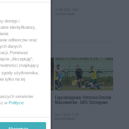
03.2020 15:50
10.03.2020 15:31
trowMaz24
OstrowMaz24
y dostęp i
lne identyfikatory,
iania
anie odbiorców oraz
nych danych
kacji. Ponieważ
ięcie „Akceptuję”.
ywatności znajdujący
ą zgody użytkownika,
 tylko na tej
 naszych serwisów
ąty Bieg Wolności i
Liga okręgowa: Ostrovia Ostrów
lidarności w Ostrowi
Mazowiecka - GKS Strzegowo
esz w
Polityce
zowieckiej
11.2019 14:13
04.11.2019 11:22
trowMaz24
OstrowMaz24
Akceptuję