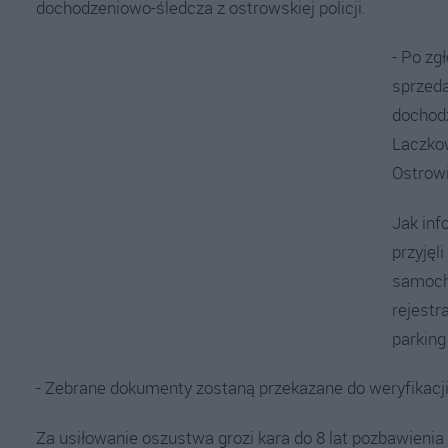
dochodzeniowo-śledcza z ostrowskiej policji.
- Po zg
sprzeda
dochodz
Laczko
Ostrowi
Jak inf
przyjęl
samoch
rejestr
parking
- Zebrane dokumenty zostaną przekazane do weryfikacji
Za usiłowanie oszustwa grozi kara do 8 lat pozbawieni