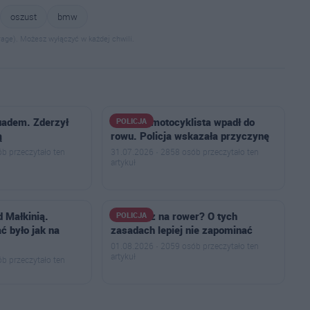
oszust
bmw
age). Możesz wyłączyć w każdej chwili.
quadem. Zderzył
50-letni motocyklista wpadł do
POLICJA
ą
rowu. Policja wskazała przyczynę
b przeczytało ten
31.07.2026 · 2858 osób przeczytało ten
artykuł
d Małkinią.
Wsiadasz na rower? O tych
POLICJA
ć było jak na
zasadach lepiej nie zapominać
01.08.2026 · 2059 osób przeczytało ten
artykuł
b przeczytało ten