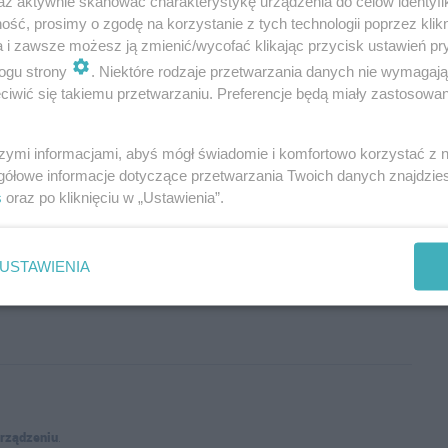
az aktywnie skanować charakterystykę urządzenia do celów identyfi
ść, prosimy o zgodę na korzystanie z tych technologii poprzez klikn
a i zawsze możesz ją zmienić/wycofać klikając przycisk ustawień pr
ogu strony
. Niektóre rodzaje przetwarzania danych nie wymagaj
iwić się takiemu przetwarzaniu. Preferencje będą miały zastosowania
szymi informacjami, abyś mógł świadomie i komfortowo korzystać z
gółowe informacje dotyczące przetwarzania Twoich danych znajdzi
s
oraz po kliknięciu w „Ustawienia”.
Wyślij
USTAWIENIA
urządzeniu
.