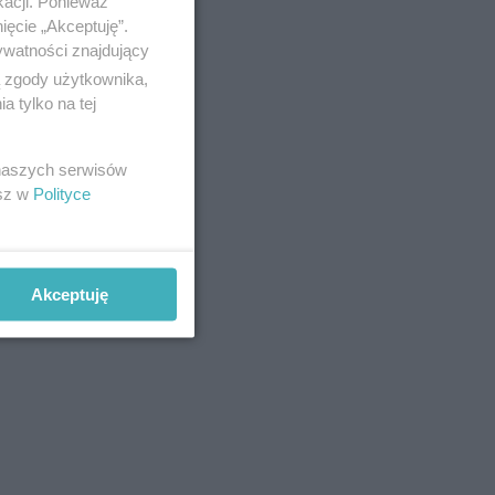
kacji. Ponieważ
ięcie „Akceptuję”.
ywatności znajdujący
ą zgody użytkownika,
 tylko na tej
 naszych serwisów
esz w
Polityce
Akceptuję