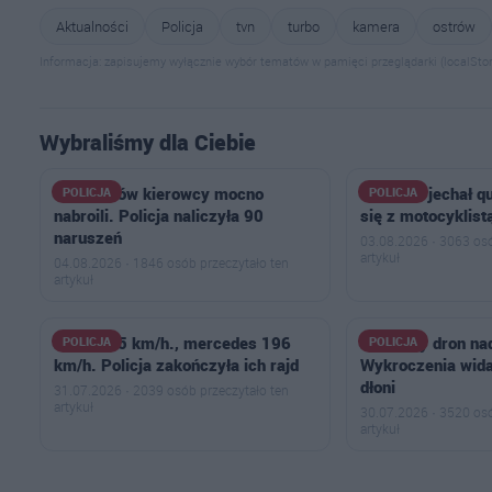
Aktualności
Policja
tvn
turbo
kamera
ostrów
Informacja: zapisujemy wyłącznie wybór tematów w pamięci przeglądarki (localStor
Wybraliśmy dla Ciebie
U sąsiadów kierowcy mocno
11-latek jechał 
POLICJA
POLICJA
nabroili. Policja naliczyła 90
się z motocyklist
naruszeń
03.08.2026 · 3063 osó
artykuł
04.08.2026 · 1846 osób przeczytało ten
artykuł
BMW 175 km/h., mercedes 196
Policyjny dron na
POLICJA
POLICJA
km/h. Policja zakończyła ich rajd
Wykroczenia wida
dłoni
31.07.2026 · 2039 osób przeczytało ten
artykuł
30.07.2026 · 3520 osó
artykuł