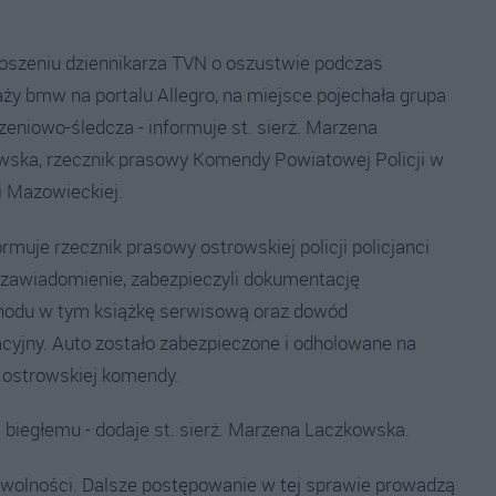
łoszeniu dziennikarza TVN o oszustwie podczas
ży bmw na portalu Allegro, na miejsce pojechała grupa
eniowo-śledcza - informuje st. sierż. Marzena
wska, rzecznik prasowy Komendy Powiatowej Policji w
 Mazowieckiej.
ormuje rzecznik prasowy ostrowskiej policji policjanci
i zawiadomienie, zabezpieczyli dokumentację
odu w tym książkę serwisową oraz dowód
acyjny. Auto zostało zabezpieczone i odholowane na
 ostrowskiej komendy.
 biegłemu - dodaje st. sierż. Marzena Laczkowska.
a wolności. Dalsze postępowanie w tej sprawie prowadzą