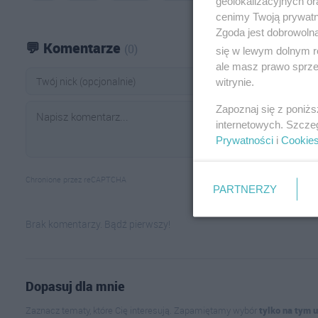
geolokalizacyjnych or
cenimy Twoją prywatno
Zgoda jest dobrowoln
💬 Komentarze
(0)
się w lewym dolnym r
ale masz prawo sprzec
witrynie.
Zapoznaj się z poniż
internetowych. Szcze
Prywatności
i
Cookie
Chronione przez reCAPTCHA
PARTNERZY
Brak komentarzy. Bądź pierwszy!
Dopasuj dla mnie
Zaznacz tematy, które Cię interesują. Zapamiętamy wybór
tylko na tym 