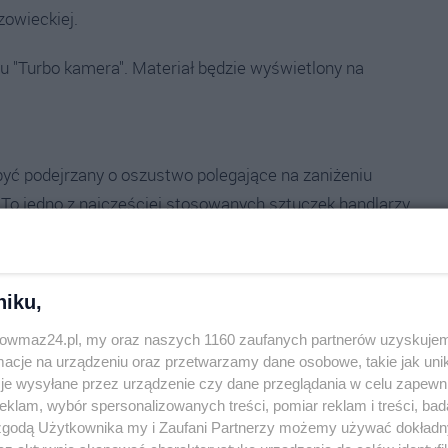
zowieckiej.
 "Turbo kamera". Materiał będzie wyświetlony na
być podejrzany o oszustwo polegające na zaniżeniu
. To jedno z najczęściej stosowanych sztuczek handlarzy
ynek z Zachodu opisywanych jest jako bezwypadkowe o
nna. Między innymi tego typu przypadki ujawniają
u interwencyjnego "Turbo kamera".
niku,
trowmaz24.pl, my oraz naszych 1160 zaufanych partnerów uzyskujem
cje na urządzeniu oraz przetwarzamy dane osobowe, takie jak unika
je wysyłane przez urządzenie czy dane przeglądania w celu zapewn
klam, wybór spersonalizowanych treści, pomiar reklam i treści, bad
 zgodą Użytkownika my i Zaufani Partnerzy możemy używać dokład
licja
#handlarz