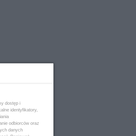
y dostęp i
lne identyfikatory,
iania
anie odbiorców oraz
nych danych