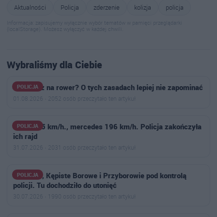
Aktualności
Policja
zderzenie
kolizja
policja
Informacja: zapisujemy wyłącznie wybór tematów w pamięci przeglądarki
(localStorage). Możesz wyłączyć w każdej chwili.
Wybraliśmy dla Ciebie
Wsiadasz na rower? O tych zasadach lepiej nie zapominać
POLICJA
01.08.2026 · 2052 osób przeczytało ten artykuł
BMW 175 km/h., mercedes 196 km/h. Policja zakończyła
POLICJA
ich rajd
31.07.2026 · 2031 osób przeczytało ten artykuł
Kiełczew, Kępiste Borowe i Przyborowie pod kontrolą
POLICJA
policji. Tu dochodziło do utonięć
30.07.2026 · 1990 osób przeczytało ten artykuł