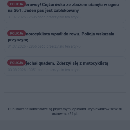
Uwaga kierowcy! Ciężarówka ze zbożem stanęła w ogniu
POLICJA
na S61. Jeden pas jest zablokowany
31.07.2026 · 2695 osób przeczytało ten artykuł
50-letni motocyklista wpadł do rowu. Policja wskazała
POLICJA
przyczynę
31.07.2026 · 2856 osób przeczytało ten artykuł
11-latek jechał quadem. Zderzył się z motocyklistą
POLICJA
03.08.2026 · 3051 osób przeczytało ten artykuł
Publikowane komentarze są prywatnymi opiniami Użytkowników serwisu
ostrowmaz24.pl.