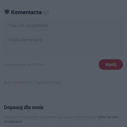
💬 Komentarze
(0)
Wyślij
Chronione przez reCAPTCHA
Brak komentarzy. Bądź pierwszy!
Dopasuj dla mnie
Zaznacz tematy, które Cię interesują. Zapamiętamy wybór
tylko na tym
urządzeniu
.