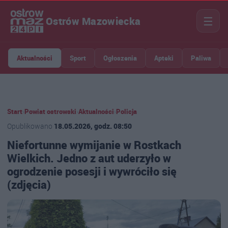
☰
Ostrów Mazowiecka
Aktualności
Sport
Ogłoszenia
Apteki
Paliwa
Start
›
Powiat ostrowski
›
Aktualności
›
Policja
Opublikowano
18.05.2026, godz. 08:50
Niefortunne wymijanie w Rostkach
Wielkich. Jedno z aut uderzyło w
ogrodzenie posesji i wywróciło się
(zdjęcia)