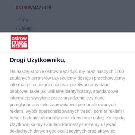
OSTROW
MAZ24.PL
O nas
Usługi
Praca
Warunki korzystania
Polityka prywatności
Drogi Użytkowniku,
Kontakt
Na naszej stronie ostrowmaz24.pl, my oraz naszych 1160
INFORMATOR
zaufanych partnerów uzyskujemy dostęp i przechowujemy
informacje na urządzeniu oraz przetwarzamy dane
Bankomaty
osobowe, takie jak unikalne identyfikatory, standardowe
Msze święte
informacje wysyłane przez urządzenie czy dane
Nocna pomoc lekarska
przeglądania w celu zapewniania spersonalizowanych
Taxi
reklam, wybór spersonalizowanych treści, pomiar reklam i
treści, badanie odbiorców oraz ulepszanie usług. Za zgodą
REKLAMA
Użytkownika my i Zaufani Partnerzy możemy używać
dokładnych danych geolokalizacyjnych oraz aktywnie