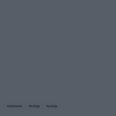
#zderzenie
#kolizja
#policja