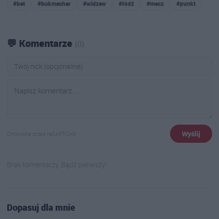
#bet
#bukmacher
#widzew
#łódź
#mecz
#punkt
💬 Komentarze
(0)
Wyślij
Chronione przez reCAPTCHA
Brak komentarzy. Bądź pierwszy!
Dopasuj dla mnie