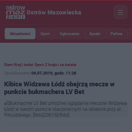
☰
Ostrów Mazowiecka
Aktualności
Sport
Ogłoszenia
Apteki
Paliwa
Start
›
Kraj i świat
›
Sport
›
Z kraju i ze świata
Opublikowano
09.07.2019, godz. 11:26
Kibice Widzewa Łódź obejrzą mecze w
punkcie bukmachera LV Bet