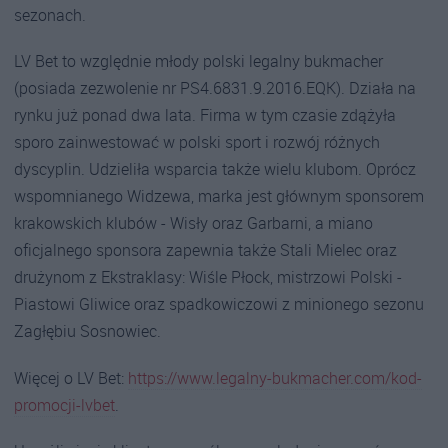
sezonach.
LV Bet to względnie młody polski legalny bukmacher
(posiada zezwolenie nr PS4.6831.9.2016.EQK). Działa na
rynku już ponad dwa lata. Firma w tym czasie zdążyła
sporo zainwestować w polski sport i rozwój różnych
dyscyplin. Udzieliła wsparcia także wielu klubom. Oprócz
wspomnianego Widzewa, marka jest głównym sponsorem
krakowskich klubów - Wisły oraz Garbarni, a miano
oficjalnego sponsora zapewnia także Stali Mielec oraz
drużynom z Ekstraklasy: Wiśle Płock, mistrzowi Polski -
Piastowi Gliwice oraz spadkowiczowi z minionego sezonu
Zagłębiu Sosnowiec.
Więcej o LV Bet:
https://www.legalny-bukmacher.com/kod-
promocji-lvbet
.