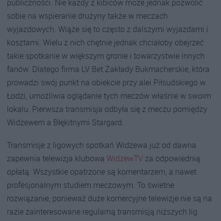
publiczności. Nie każdy z kibiców może jednak pozwolić
sobie na wspieranie drużyny także w meczach
wyjazdowych. Wiąże się to często z dalszymi wyjazdami i
kosztami. Wielu z nich chętnie jednak chciałoby obejrzeć
takie spotkanie w większym gronie i towarzystwie innych
fanów. Dlatego firma LV Bet Zakłady Bukmacherskie, która
prowadzi swój punkt na obiekcie przy alei Piłsudskiego w
Łodzi, umożliwia oglądanie tych meczów właśnie w swoim
lokalu. Pierwsza transmisja odbyła się z meczu pomiędzy
Widzewem a Błękitnymi Stargard.
Transmisje z ligowych spotkań Widzewa już od dawna
zapewnia telewizja klubowa
WidzewTV
za odpowiednią
opłatą. Wszystkie opatrzone są komentarzem, a nawet
profesjonalnym studiem meczowym. To świetne
rozwiązanie, ponieważ duże komercyjne telewizje nie są na
razie zainteresowane regularną transmisją niższych lig