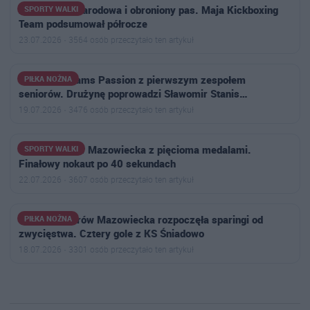
Złoto, kadra narodowa i obroniony pas. Maja Kickboxing
SPORTY WALKI
Team podsumował półrocze
23.07.2026 · 3564 osób przeczytało ten artykuł
Football Dreams Passion z pierwszym zespołem
PIŁKA NOŻNA
seniorów. Drużynę poprowadzi Sławomir Stanis…
19.07.2026 · 3476 osób przeczytało ten artykuł
Goryle Ostrów Mazowiecka z pięcioma medalami.
SPORTY WALKI
Finałowy nokaut po 40 sekundach
22.07.2026 · 3607 osób przeczytało ten artykuł
Ostrovia Ostrów Mazowiecka rozpoczęła sparingi od
PIŁKA NOŻNA
zwycięstwa. Cztery gole z KS Śniadowo
18.07.2026 · 3301 osób przeczytało ten artykuł