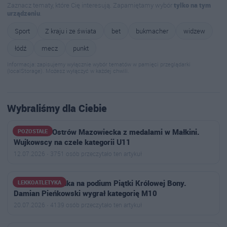
Zaznacz tematy, które Cię interesują. Zapamiętamy wybór
tylko na tym
urządzeniu
.
Sport
Z kraju i ze świata
bet
bukmacher
widzew
łódź
mecz
punkt
Informacja: zapisujemy wyłącznie wybór tematów w pamięci przeglądarki
(localStorage). Możesz wyłączyć w każdej chwili.
Wybraliśmy dla Ciebie
Badminton Ostrów Mazowiecka z medalami w Małkini.
POZOSTAŁE
Wujkowscy na czele kategorii U11
12.07.2026 · 3751 osób przeczytało ten artykuł
MKS Ostrowianka na podium Piątki Królowej Bony.
LEKKOATLETYKA
Damian Pieńkowski wygrał kategorię M10
20.07.2026 · 4139 osób przeczytało ten artykuł