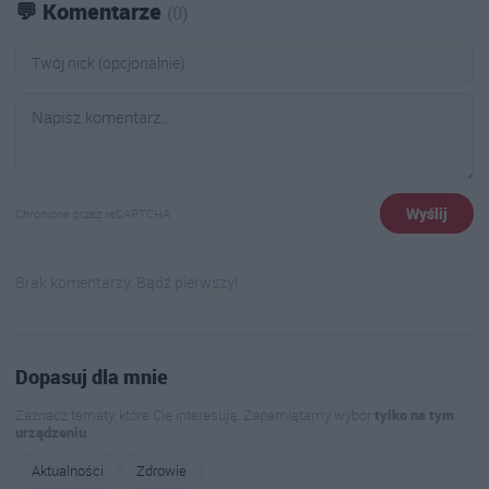
💬 Komentarze
(0)
Wyślij
Chronione przez reCAPTCHA
Brak komentarzy. Bądź pierwszy!
Dopasuj dla mnie
Zaznacz tematy, które Cię interesują. Zapamiętamy wybór
tylko na tym
urządzeniu
.
Aktualności
Zdrowie