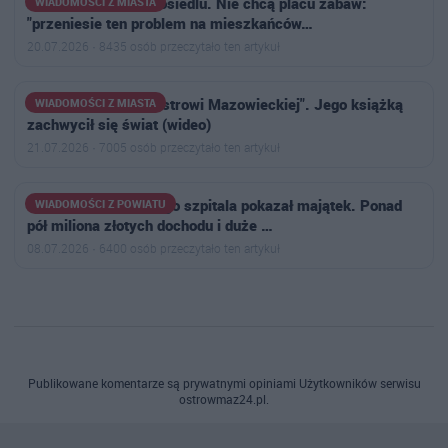
Narasta konflikt na osiedlu. Nie chcą placu zabaw:
WIADOMOŚCI Z MIASTA
"przeniesie ten problem na mieszkańców…
20.07.2026 · 8435 osób przeczytało ten artykuł
"Zwykły chłopak z Ostrowi Mazowieckiej". Jego książką
WIADOMOŚCI Z MIASTA
zachwycił się świat (wideo)
21.07.2026 · 7005 osób przeczytało ten artykuł
Dyrektor ostrowskiego szpitala pokazał majątek. Ponad
WIADOMOŚCI Z POWIATU
pół miliona złotych dochodu i duże …
08.07.2026 · 6400 osób przeczytało ten artykuł
Publikowane komentarze są prywatnymi opiniami Użytkowników serwisu
ostrowmaz24.pl.