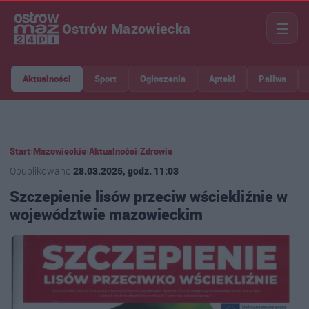
☰
Ostrów Mazowiecka
Aktualności
Sport
Ogłoszenia
Apteki
Paliwa
Start
›
Mazowieckie
›
Aktualności
›
Zdrowie
Opublikowano
28.03.2025, godz. 11:03
Szczepienie lisów przeciw wściekliźnie w
województwie mazowieckim