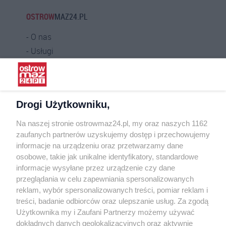
OSTROW
MAZ24.PL
O nas
Usługi
Praca
Warunki korzystania
Polityka prywatności
Drogi Użytkowniku,
Kontakt
Na naszej stronie ostrowmaz24.pl, my oraz naszych 1162
INFORMATOR
zaufanych partnerów uzyskujemy dostęp i przechowujemy
informacje na urządzeniu oraz przetwarzamy dane
Bankomaty
osobowe, takie jak unikalne identyfikatory, standardowe
Msze święte
informacje wysyłane przez urządzenie czy dane
Nocna pomoc lekarska
przeglądania w celu zapewniania spersonalizowanych
Taxi
reklam, wybór spersonalizowanych treści, pomiar reklam i
treści, badanie odbiorców oraz ulepszanie usług. Za zgodą
REKLAMA
Użytkownika my i Zaufani Partnerzy możemy używać
dokładnych danych geolokalizacyjnych oraz aktywnie