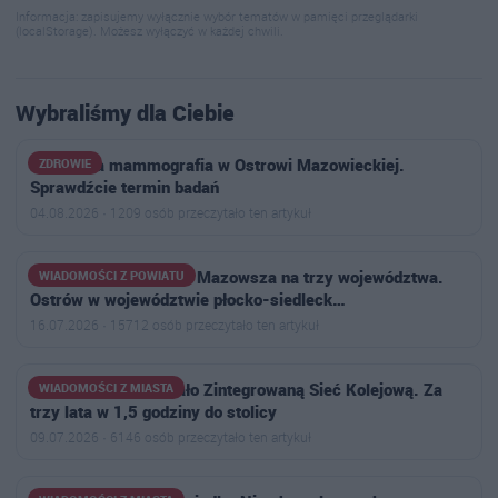
Informacja: zapisujemy wyłącznie wybór tematów w pamięci przeglądarki
(localStorage). Możesz wyłączyć w każdej chwili.
Wybraliśmy dla Ciebie
Bezpłatna mammografia w Ostrowi Mazowieckiej.
ZDROWIE
Sprawdźcie termin badań
04.08.2026 · 1209 osób przeczytało ten artykuł
Powstał plan podziału Mazowsza na trzy województwa.
WIADOMOŚCI Z POWIATU
Ostrów w województwie płocko-siedleck…
16.07.2026 · 15712 osób przeczytało ten artykuł
Ministerstwo pokazało Zintegrowaną Sieć Kolejową. Za
WIADOMOŚCI Z MIASTA
trzy lata w 1,5 godziny do stolicy
09.07.2026 · 6146 osób przeczytało ten artykuł