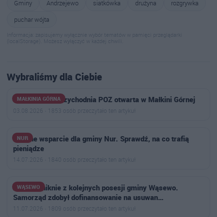
Gminy
Andrzejewo
siatkówka
drużyna
rozgrywka
puchar wójta
Informacja: zapisujemy wyłącznie wybór tematów w pamięci przeglądarki
(localStorage). Możesz wyłączyć w każdej chwili.
Wybraliśmy dla Ciebie
Nowoczesna przychodnia POZ otwarta w Małkini Górnej
MAŁKINIA GÓRNA
03.08.2026 · 1853 osób przeczytało ten artykuł
Kolejne wsparcie dla gminy Nur. Sprawdź, na co trafią
NUR
pieniądze
14.07.2026 · 1840 osób przeczytało ten artykuł
Azbest zniknie z kolejnych posesji gminy Wąsewo.
WĄSEWO
Samorząd zdobył dofinansowanie na usuwan…
11.07.2026 · 1809 osób przeczytało ten artykuł