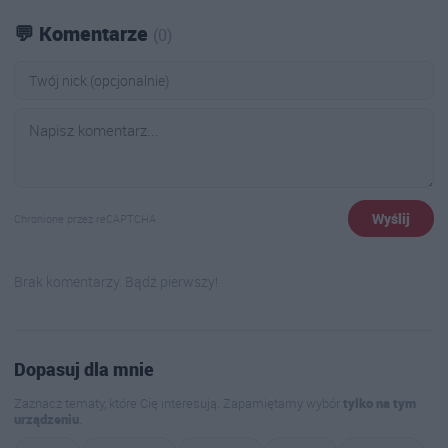
💬 Komentarze
(0)
Wyślij
Chronione przez reCAPTCHA
Brak komentarzy. Bądź pierwszy!
Dopasuj dla mnie
Zaznacz tematy, które Cię interesują. Zapamiętamy wybór
tylko na tym
urządzeniu
.