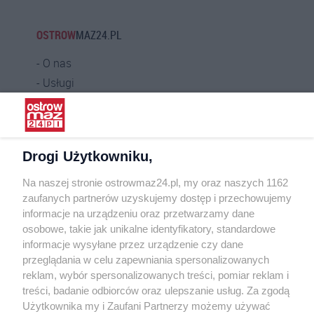
OSTROW
MAZ24.PL
O nas
Usługi
Praca
Warunki korzystania
Polityka prywatności
Drogi Użytkowniku,
Kontakt
Na naszej stronie ostrowmaz24.pl, my oraz naszych 1162
INFORMATOR
zaufanych partnerów uzyskujemy dostęp i przechowujemy
informacje na urządzeniu oraz przetwarzamy dane
Bankomaty
osobowe, takie jak unikalne identyfikatory, standardowe
Msze święte
informacje wysyłane przez urządzenie czy dane
Nocna pomoc lekarska
przeglądania w celu zapewniania spersonalizowanych
Taxi
reklam, wybór spersonalizowanych treści, pomiar reklam i
treści, badanie odbiorców oraz ulepszanie usług. Za zgodą
REKLAMA
Użytkownika my i Zaufani Partnerzy możemy używać