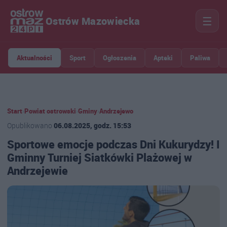
☰
Ostrów Mazowiecka
Aktualności
Sport
Ogłoszenia
Apteki
Paliwa
Start
›
Powiat ostrowski
›
Gminy
›
Andrzejewo
Opublikowano
06.08.2025, godz. 15:53
Sportowe emocje podczas Dni Kukurydzy! I
Gminny Turniej Siatkówki Plażowej w
Andrzejewie