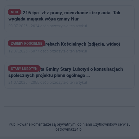
Ponad 216 tys. zł z pracy, mieszkanie i trzy auta. Tak
NUR
wygląda majątek wójta gminy Nur
09.07.2026 · 2624 osób przeczytało ten artykuł
Letni Festyn w Zarębach Kościelnych (zdjęcia, wideo)
ZARĘBY KOŚCIELNE
12.07.2026 · 5077 osób przeczytało ten artykuł
Ogłoszenie Wójta Gminy Stary Lubotyń o konsultacjach
STARY LUBOTYŃ
społecznych projektu planu ogólnego …
21.07.2026 · 2055 osób przeczytało ten artykuł
Publikowane komentarze są prywatnymi opiniami Użytkowników serwisu
ostrowmaz24.pl.