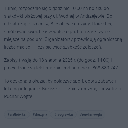
Turniej rozpocznie się o godzinie 10:00 na boisku do
siatkówki plażowej przy ul. Wodnej w Andrzejewie. Do
udziału zaproszone są 3-osobowe drużyny, które chcą
spróbować swoich sił w walce o puchar i zaszczytne
miejsce na podium. Organizatorzy przewidują ograniczoną
liczbę miejsc – liczy się więc szybkość zgłoszeń.
Zapisy trwają do 18 sierpnia 2025 r. (do godz. 14:00) i
prowadzone są telefonicznie pod numerem: 868 889 247.
To doskonała okazja, by połączyć sport, dobrą zabawę i
lokalną integrację. Nie czekaj – zbierz drużynę i powalcz o
Puchar Wójta!
#siatkówka
#drużyna
#rozgrywka
#puchar wójta