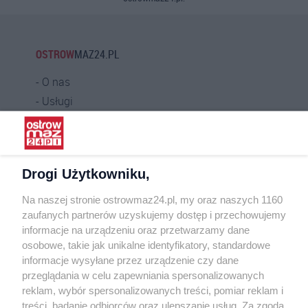
OSTROW
MAZ24.PL
O nas
Usługi
Praca
Warunki korzystania
Polityka prywatności
Drogi Użytkowniku,
Kontakt
Na naszej stronie ostrowmaz24.pl, my oraz naszych 1160
INFORMATOR
zaufanych partnerów uzyskujemy dostęp i przechowujemy
informacje na urządzeniu oraz przetwarzamy dane
Bankomaty
osobowe, takie jak unikalne identyfikatory, standardowe
Msze święte
informacje wysyłane przez urządzenie czy dane
Nocna pomoc lekarska
przeglądania w celu zapewniania spersonalizowanych
Taxi
reklam, wybór spersonalizowanych treści, pomiar reklam i
treści, badanie odbiorców oraz ulepszanie usług. Za zgodą