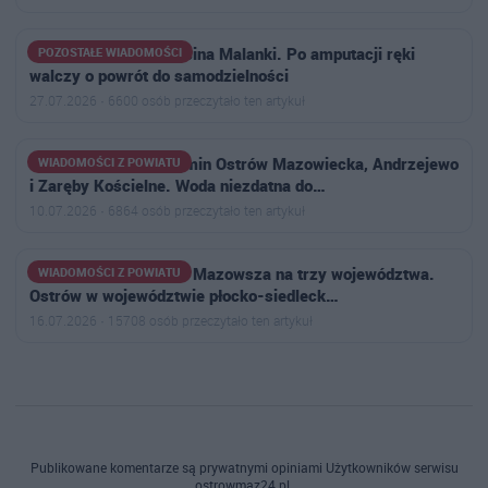
Trwa zbiórka dla Marcina Malanki. Po amputacji ręki
POZOSTAŁE WIADOMOŚCI
walczy o powrót do samodzielności
27.07.2026 · 6600 osób przeczytało ten artykuł
Uwaga mieszkańcy gmin Ostrów Mazowiecka, Andrzejewo
WIADOMOŚCI Z POWIATU
i Zaręby Kościelne. Woda niezdatna do…
10.07.2026 · 6864 osób przeczytało ten artykuł
Powstał plan podziału Mazowsza na trzy województwa.
WIADOMOŚCI Z POWIATU
Ostrów w województwie płocko-siedleck…
16.07.2026 · 15708 osób przeczytało ten artykuł
Publikowane komentarze są prywatnymi opiniami Użytkowników serwisu
ostrowmaz24.pl.