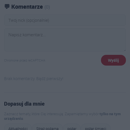
💬 Komentarze
(0)
Wyślij
Chronione przez reCAPTCHA
Brak komentarzy. Bądź pierwszy!
Dopasuj dla mnie
Zaznacz tematy, które Cię interesują. Zapamiętamy wybór
tylko na tym
urządzeniu
.
Aktualności
Straż pożarna
pożar
pożar śmieci