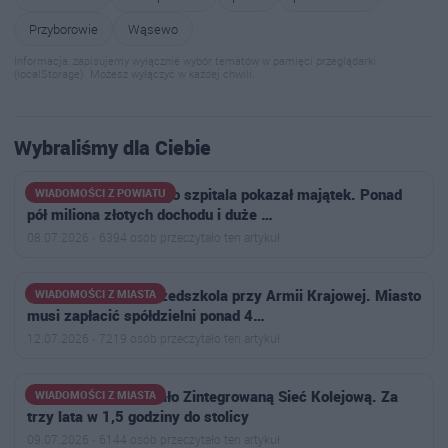
Przyborowie
Wąsewo
Informacja: zapisujemy wyłącznie wybór tematów w pamięci przeglądarki
(localStorage). Możesz wyłączyć w każdej chwili.
Wybraliśmy dla Ciebie
Dyrektor ostrowskiego szpitala pokazał majątek. Ponad
WIADOMOŚCI Z POWIATU
pół miliona złotych dochodu i duże …
08.07.2026 · 6394 osób przeczytało ten artykuł
Wyrok w sprawie przedszkola przy Armii Krajowej. Miasto
WIADOMOŚCI Z MIASTA
musi zapłacić spółdzielni ponad 4…
12.07.2026 · 7219 osób przeczytało ten artykuł
Ministerstwo pokazało Zintegrowaną Sieć Kolejową. Za
WIADOMOŚCI Z MIASTA
trzy lata w 1,5 godziny do stolicy
09.07.2026 · 6144 osób przeczytało ten artykuł