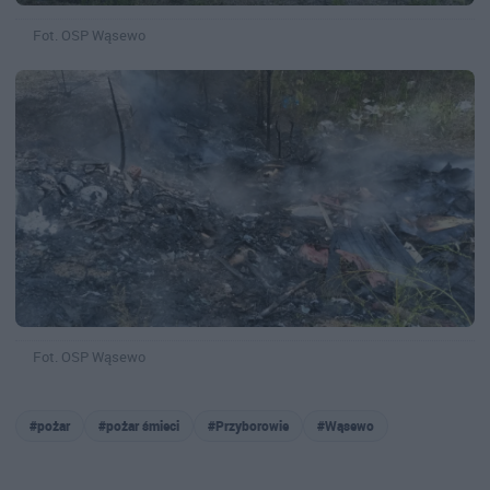
Fot. OSP Wąsewo
Fot. OSP Wąsewo
#pożar
#pożar śmieci
#Przyborowie
#Wąsewo