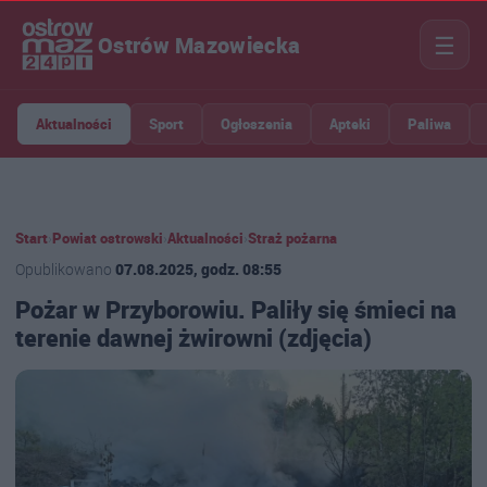
☰
Ostrów Mazowiecka
Aktualności
Sport
Ogłoszenia
Apteki
Paliwa
Start
›
Powiat ostrowski
›
Aktualności
›
Straż pożarna
Opublikowano
07.08.2025, godz. 08:55
Pożar w Przyborowiu. Paliły się śmieci na
terenie dawnej żwirowni (zdjęcia)