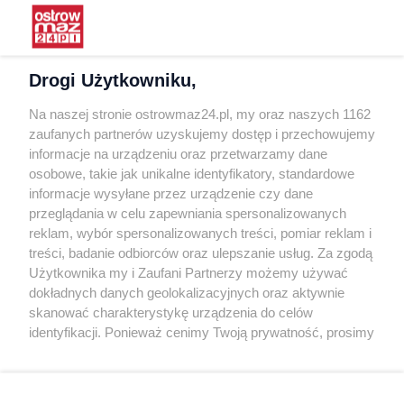
Praca
Warunki korzystania
Polityka prywatności
Drogi Użytkowniku,
Kontakt
Na naszej stronie ostrowmaz24.pl, my oraz naszych 1162
INFORMATOR
zaufanych partnerów uzyskujemy dostęp i przechowujemy
informacje na urządzeniu oraz przetwarzamy dane
Bankomaty
osobowe, takie jak unikalne identyfikatory, standardowe
Msze święte
informacje wysyłane przez urządzenie czy dane
Nocna pomoc lekarska
przeglądania w celu zapewniania spersonalizowanych
Taxi
reklam, wybór spersonalizowanych treści, pomiar reklam i
treści, badanie odbiorców oraz ulepszanie usług. Za zgodą
REKLAMA
Użytkownika my i Zaufani Partnerzy możemy używać
dokładnych danych geolokalizacyjnych oraz aktywnie
Banery i artykuły
skanować charakterystykę urządzenia do celów
Reklama wideo
identyfikacji. Ponieważ cenimy Twoją prywatność, prosimy
o zgodę na korzystanie z tych technologii poprzez
Reklama w ogłoszeniach
kliknięcie „Akceptuję”. Zgoda jest dobrowolna i zawsze
pl.depositphotos.com
możesz ją zmienić/wycofać klikając przycisk ustawień