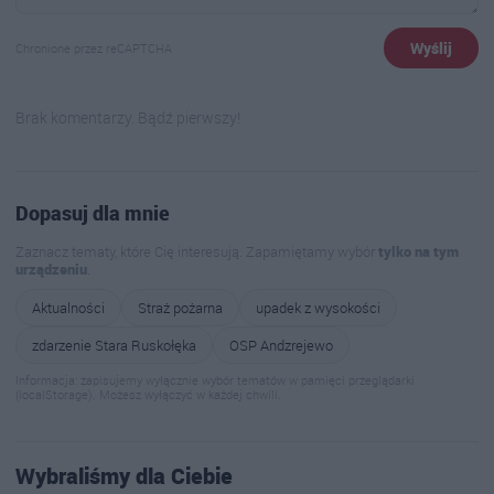
Wyślij
Chronione przez reCAPTCHA
Brak komentarzy. Bądź pierwszy!
Dopasuj dla mnie
Zaznacz tematy, które Cię interesują. Zapamiętamy wybór
tylko na tym
urządzeniu
.
Aktualności
Straż pożarna
upadek z wysokości
zdarzenie Stara Ruskołęka
OSP Andzrejewo
Informacja: zapisujemy wyłącznie wybór tematów w pamięci przeglądarki
(localStorage). Możesz wyłączyć w każdej chwili.
Wybraliśmy dla Ciebie