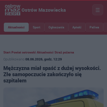
☰
Ostrów Mazowiecka
Aktualności
Sport
Ogłoszenia
Apteki
Paliwa
Start
›
Powiat ostrowski
›
Aktualności
›
Straż pożarna
Opublikowano
08.06.2026, godz. 12:29
Mężczyzna miał spaść z dużej wysokości.
Złe samopoczucie zakończyło się
szpitalem