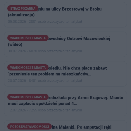
Samochód w ogniu na ulicy Brzostowej w Broku
STRAŻ POŻARNA
(aktualizacja)
05.08.2026 · 2801 osób przeczytało ten artykuł
Ogromny korek na obwodnicy Ostrowi Mazowieckiej
WIADOMOŚCI Z MIASTA
(wideo)
30.07.2026 · 6028 osób przeczytało ten artykuł
Narasta konflikt na osiedlu. Nie chcą placu zabaw:
WIADOMOŚCI Z MIASTA
"przeniesie ten problem na mieszkańców…
20.07.2026 · 8481 osób przeczytało ten artykuł
Wyrok w sprawie przedszkola przy Armii Krajowej. Miasto
WIADOMOŚCI Z MIASTA
musi zapłacić spółdzielni ponad 4…
12.07.2026 · 7255 osób przeczytało ten artykuł
Trwa zbiórka dla Marcina Malanki. Po amputacji ręki
POZOSTAŁE WIADOMOŚCI