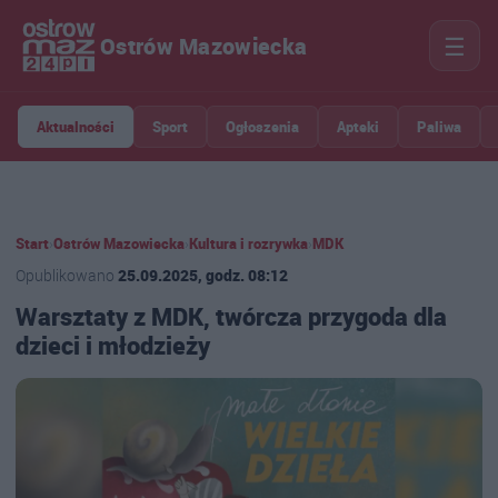
☰
Ostrów Mazowiecka
Aktualności
Sport
Ogłoszenia
Apteki
Paliwa
Start
›
Ostrów Mazowiecka
›
Kultura i rozrywka
›
MDK
Opublikowano
25.09.2025, godz. 08:12
Warsztaty z MDK, twórcza przygoda dla
dzieci i młodzieży