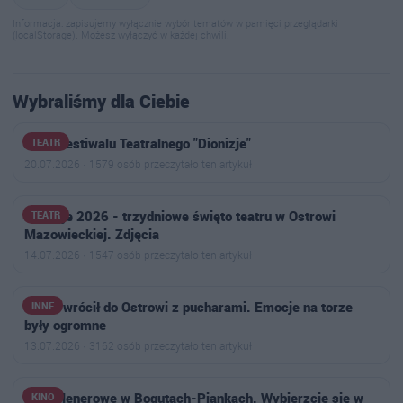
Informacja: zapisujemy wyłącznie wybór tematów w pamięci przeglądarki
(localStorage). Możesz wyłączyć w każdej chwili.
Wybraliśmy dla Ciebie
Finał Festiwalu Teatralnego "Dionizje"
TEATR
20.07.2026 · 1579 osób przeczytało ten artykuł
Dionizje 2026 - trzydniowe święto teatru w Ostrowi
TEATR
Mazowieckiej. Zdjęcia
14.07.2026 · 1547 osób przeczytało ten artykuł
Nikoś wrócił do Ostrowi z pucharami. Emocje na torze
INNE
były ogromne
13.07.2026 · 3162 osób przeczytało ten artykuł
Kino plenerowe w Bogutach-Piankach. Wybierzcie się w
KINO