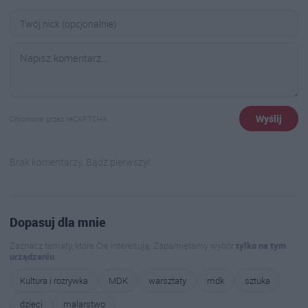
Wyślij
Chronione przez reCAPTCHA
Brak komentarzy. Bądź pierwszy!
Dopasuj dla mnie
Zaznacz tematy, które Cię interesują. Zapamiętamy wybór
tylko na tym
urządzeniu
.
Kultura i rozrywka
MDK
warsztaty
mdk
sztuka
dzieci
malarstwo