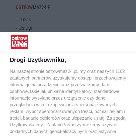
OSTROW
MAZ24.PL
O nas
Usługi
Praca
Warunki korzystania
Polityka prywatności
Drogi Użytkowniku,
Kontakt
Na naszej stronie ostrowmaz24.pl, my oraz naszych 1162
INFORMATOR
zaufanych partnerów uzyskujemy dostęp i przechowujemy
informacje na urządzeniu oraz przetwarzamy dane
Bankomaty
osobowe, takie jak unikalne identyfikatory, standardowe
Msze święte
informacje wysyłane przez urządzenie czy dane
Nocna pomoc lekarska
przeglądania w celu zapewniania spersonalizowanych
Taxi
reklam, wybór spersonalizowanych treści, pomiar reklam i
treści, badanie odbiorców oraz ulepszanie usług. Za zgodą
REKLAMA
Użytkownika my i Zaufani Partnerzy możemy używać
dokładnych danych geolokalizacyjnych oraz aktywnie