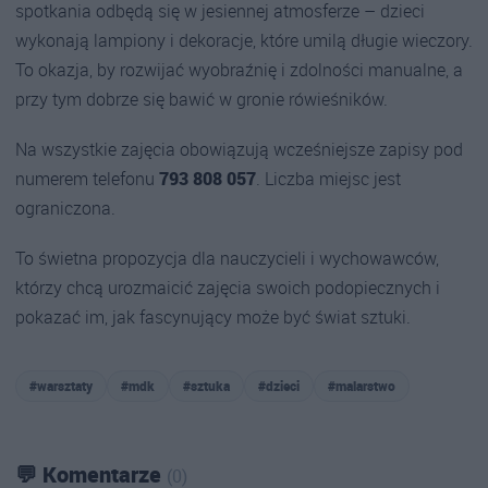
spotkania odbędą się w jesiennej atmosferze – dzieci
wykonają lampiony i dekoracje, które umilą długie wieczory.
To okazja, by rozwijać wyobraźnię i zdolności manualne, a
przy tym dobrze się bawić w gronie rówieśników.
Na wszystkie zajęcia obowiązują wcześniejsze zapisy pod
numerem telefonu
793 808 057
. Liczba miejsc jest
ograniczona.
To świetna propozycja dla nauczycieli i wychowawców,
którzy chcą urozmaicić zajęcia swoich podopiecznych i
pokazać im, jak fascynujący może być świat sztuki.
#warsztaty
#mdk
#sztuka
#dzieci
#malarstwo
💬 Komentarze
(0)