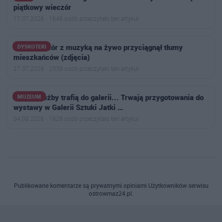
piątkowy wieczór
17.07.2026 · 1646 osób przeczytało ten artykuł
Letni wieczór z muzyką na żywo przyciągnął tłumy
DYSKOTEKI
mieszkańców (zdjęcia)
27.07.2026 · 2539 osób przeczytało ten artykuł
Zanim rzeźby trafią do galerii... Trwają przygotowania do
MUZEUM
wystawy w Galerii Sztuki Jatki …
04.08.2026 · 1626 osób przeczytało ten artykuł
Publikowane komentarze są prywatnymi opiniami Użytkowników serwisu
ostrowmaz24.pl.