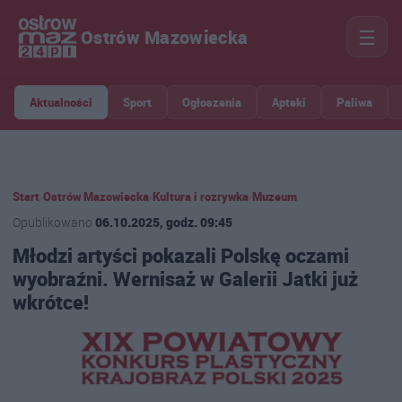
☰
Ostrów Mazowiecka
Aktualności
Sport
Ogłoszenia
Apteki
Paliwa
Start
›
Ostrów Mazowiecka
›
Kultura i rozrywka
›
Muzeum
Opublikowano
06.10.2025, godz. 09:45
Młodzi artyści pokazali Polskę oczami
wyobraźni. Wernisaż w Galerii Jatki już
wkrótce!