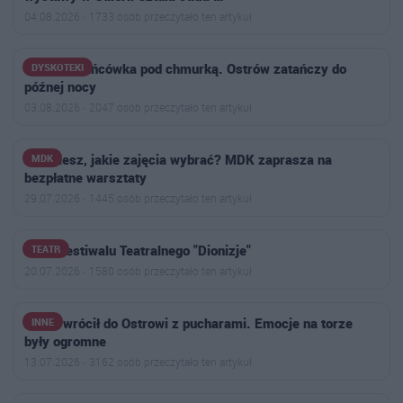
04.08.2026 · 1733 osób przeczytało ten artykuł
Letnia potańcówka pod chmurką. Ostrów zatańczy do
DYSKOTEKI
późnej nocy
03.08.2026 · 2047 osób przeczytało ten artykuł
Nie wiesz, jakie zajęcia wybrać? MDK zaprasza na
MDK
bezpłatne warsztaty
29.07.2026 · 1445 osób przeczytało ten artykuł
Finał Festiwalu Teatralnego "Dionizje"
TEATR
20.07.2026 · 1580 osób przeczytało ten artykuł
Nikoś wrócił do Ostrowi z pucharami. Emocje na torze
INNE
były ogromne
13.07.2026 · 3162 osób przeczytało ten artykuł