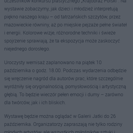
uczestników konkursu plastycznego „Krajobraz Polski”. Na
wystawie zobaczymy, jak dzieci i młodzież interpretują
piękno naszego kraju – od tatrzańskich szczytów, przez
mazowieckie równiny, aż po miejskie pejzaże pełne świateł
i energii. Kolorowe wizje, różnorodne techniki i świeże
spojrzenie sprawiają, że ta ekspozycja może zaskoczyć
niejednego dorosłego.
Uroczysty wernisaż zaplanowano na piątek 10
października o godz. 18.00. Podczas wydarzenia odbędzie
się wręczenie nagród dla autorów prac, które szczególnie
wyróżniły się oryginalnością, pomysłowością i artystyczną
głębią. To będzie wieczór pełen emocji i dumy – zarówno
dla twórców, jak i ich bliskich.
Wystawę będzie można oglądać w Galerii Jatki do 26
października. Organizatorzy zapraszają nie tylko rodziny
młodych artystów, ale wszystkich miłośników sztuki i