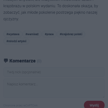
krajobrazu w polskim wydaniu. To doskonała okazja, by
zobaczyć, jak młode pokolenie postrzega piękno naszej
ojczyzny.
#wystawa
#wernisaż
#prace
#krajobraz polski
#młodzi artyści
💬 Komentarze
(0)
Wyślij
Chronione przez reCAPTCHA