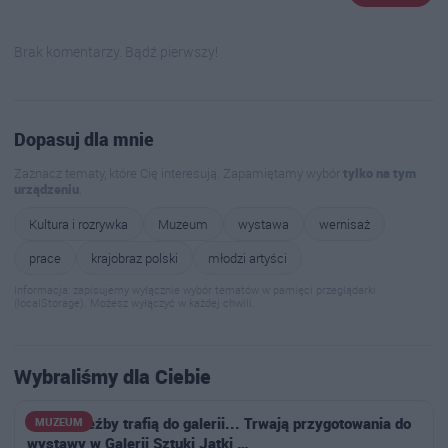
Brak komentarzy. Bądź pierwszy!
Dopasuj dla mnie
Zaznacz tematy, które Cię interesują. Zapamiętamy wybór
tylko na tym
urządzeniu
.
Kultura i rozrywka
Muzeum
wystawa
wernisaż
prace
krajobraz polski
młodzi artyści
Informacja: zapisujemy wyłącznie wybór tematów w pamięci przeglądarki
(localStorage). Możesz wyłączyć w każdej chwili.
Wybraliśmy dla Ciebie
Zanim rzeźby trafią do galerii... Trwają przygotowania do
MUZEUM
wystawy w Galerii Sztuki Jatki …