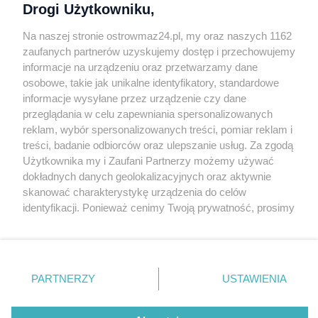
Drogi Użytkowniku,
Kontakt
Na naszej stronie ostrowmaz24.pl, my oraz naszych 1162
INFORMATOR
zaufanych partnerów uzyskujemy dostęp i przechowujemy
informacje na urządzeniu oraz przetwarzamy dane
Bankomaty
osobowe, takie jak unikalne identyfikatory, standardowe
Msze święte
informacje wysyłane przez urządzenie czy dane
Nocna pomoc lekarska
przeglądania w celu zapewniania spersonalizowanych
Taxi
reklam, wybór spersonalizowanych treści, pomiar reklam i
treści, badanie odbiorców oraz ulepszanie usług. Za zgodą
REKLAMA
Użytkownika my i Zaufani Partnerzy możemy używać
dokładnych danych geolokalizacyjnych oraz aktywnie
Banery i artykuły
skanować charakterystykę urządzenia do celów
Reklama wideo
identyfikacji. Ponieważ cenimy Twoją prywatność, prosimy
o zgodę na korzystanie z tych technologii poprzez
Reklama w ogłoszeniach
kliknięcie „Akceptuję”. Zgoda jest dobrowolna i zawsze
pl.depositphotos.com
możesz ją zmienić/wycofać klikając przycisk ustawień
prywatności znajdujący się w lewym dolnym rogu strony
Copyright 2010-2026 OstrowMaz24.pl. Realizacja:
PRO-
PARTNERZY
USTAWIENIA
NET.
Współpraca serwis
Moja Ostrołęka
. Niektóre rodzaje przetwarzania danych nie wymagają
zgody użytkownika, ale masz prawo sprzeciwić się