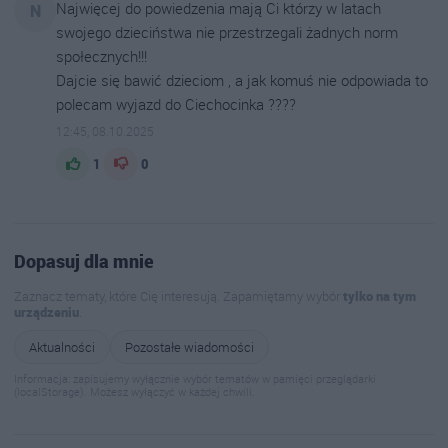
Najwięcej do powiedzenia mają Ci którzy w latach
N
swojego dzieciństwa nie przestrzegali żadnych norm
społecznych!!!
Dajcie się bawić dzieciom , a jak komuś nie odpowiada to
polecam wyjazd do Ciechocinka ????
12:45, 08.10.2025
1
0
Dopasuj dla mnie
Zaznacz tematy, które Cię interesują. Zapamiętamy wybór
tylko na tym
urządzeniu
.
Aktualności
Pozostałe wiadomości
Informacja: zapisujemy wyłącznie wybór tematów w pamięci przeglądarki
(localStorage). Możesz wyłączyć w każdej chwili.