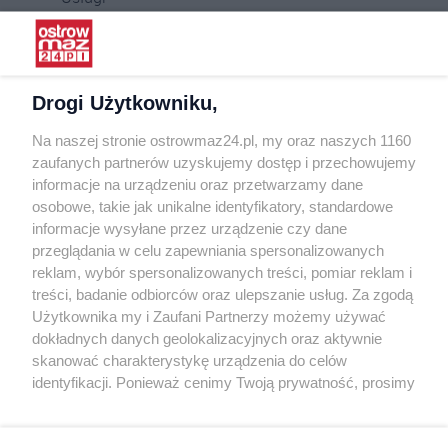
Praca
Warunki korzystania
Polityka prywatności
Drogi Użytkowniku,
Kontakt
Na naszej stronie ostrowmaz24.pl, my oraz naszych 1160
INFORMATOR
zaufanych partnerów uzyskujemy dostęp i przechowujemy
informacje na urządzeniu oraz przetwarzamy dane
Bankomaty
osobowe, takie jak unikalne identyfikatory, standardowe
Msze święte
informacje wysyłane przez urządzenie czy dane
Nocna pomoc lekarska
przeglądania w celu zapewniania spersonalizowanych
Taxi
reklam, wybór spersonalizowanych treści, pomiar reklam i
treści, badanie odbiorców oraz ulepszanie usług. Za zgodą
REKLAMA
Użytkownika my i Zaufani Partnerzy możemy używać
dokładnych danych geolokalizacyjnych oraz aktywnie
Banery i artykuły
skanować charakterystykę urządzenia do celów
Reklama wideo
identyfikacji. Ponieważ cenimy Twoją prywatność, prosimy
o zgodę na korzystanie z tych technologii poprzez
Reklama w ogłoszeniach
kliknięcie „Akceptuję”. Zgoda jest dobrowolna i zawsze
pl.depositphotos.com
możesz ją zmienić/wycofać klikając przycisk ustawień