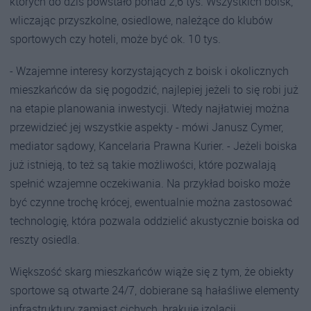
których do dziś powstało ponad 2,6 tys. Wszystkich boisk,
wliczając przyszkolne, osiedlowe, należące do klubów
sportowych czy hoteli, może być ok. 10 tys.
- Wzajemne interesy korzystających z boisk i okolicznych
mieszkańców da się pogodzić, najlepiej jeżeli to się robi już
na etapie planowania inwestycji. Wtedy najłatwiej można
przewidzieć jej wszystkie aspekty - mówi Janusz Cymer,
mediator sądowy, Kancelaria Prawna Kurier. - Jeżeli boiska
już istnieją, to też są takie możliwości, które pozwalają
spełnić wzajemne oczekiwania. Na przykład boisko może
być czynne trochę krócej, ewentualnie można zastosować
technologię, która pozwala oddzielić akustycznie boiska od
reszty osiedla.
Większość skarg mieszkańców wiąże się z tym, że obiekty
sportowe są otwarte 24/7, dobierane są hałaśliwe elementy
infrastruktury zamiast cichych, brakuje izolacji