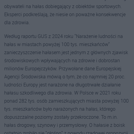
obywateli na hałas dobiegający z obiektów sportowych.
Eksperci podkreślają, że niesie on poważne konsekwencje
dla zdrowia.
Według raportu GUS z 2024 roku "Narażenie ludności na
hałas w miastach powyżej 100 tys. mieszkańców"
zanieczyszczenie hałasem jest jednym z głównych zjawisk
środowiskowych wpływających na zdrowie i dobrostan
milionów Europejczyków. Przywołane dane Europejskiej
Agencji Środowiska mówią o tym, że co najmniej 20 proc.
ludności Europy jest narażone na długotrwałe działanie
hałasu szkodliwego dla zdrowia. W Polsce w 2021 roku
ponad 282 tys. osób zamieszkujących miasta powyżej 100
tys. mieszkańców było narażonych na hałas, którego
dopuszczalne poziomy zostały przekroczone. To m.in.
hałas drogowy, szynowy i przemysłowy. O hałasie z boisk
ostatnio zrobiło się "głośno" z powodu rządowej propozycji