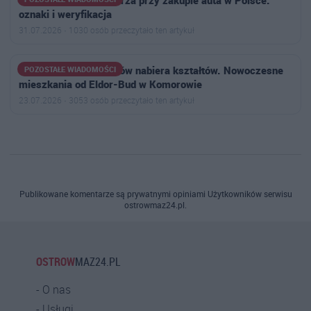
oznaki i weryfikacja
31.07.2026 · 1030 osób przeczytało ten artykuł
Osiedle Aleja Bohaterów nabiera kształtów. Nowoczesne
POZOSTAŁE WIADOMOŚCI
mieszkania od Eldor-Bud w Komorowie
23.07.2026 · 3053 osób przeczytało ten artykuł
Publikowane komentarze są prywatnymi opiniami Użytkowników serwisu
ostrowmaz24.pl.
OSTROW
MAZ24.PL
O nas
Usługi