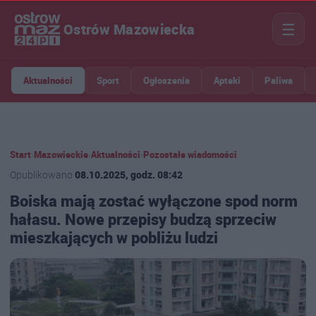
☰
Ostrów Mazowiecka
Aktualności
Sport
Ogłoszenia
Apteki
Paliwa
Start
›
Mazowieckie
›
Aktualności
›
Pozostałe wiadomości
Opublikowano
08.10.2025, godz. 08:42
Boiska mają zostać wyłączone spod norm
hałasu. Nowe przepisy budzą sprzeciw
mieszkających w pobliżu ludzi