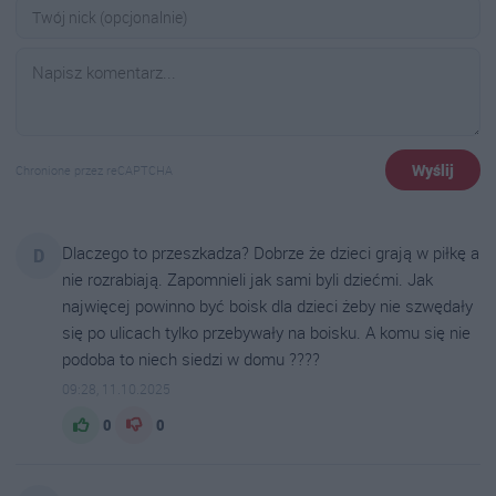
Wyślij
Chronione przez reCAPTCHA
Dlaczego to przeszkadza? Dobrze że dzieci grają w piłkę a
D
nie rozrabiają. Zapomnieli jak sami byli dziećmi. Jak
najwięcej powinno być boisk dla dzieci żeby nie szwędały
się po ulicach tylko przebywały na boisku. A komu się nie
podoba to niech siedzi w domu ????
09:28, 11.10.2025
0
0