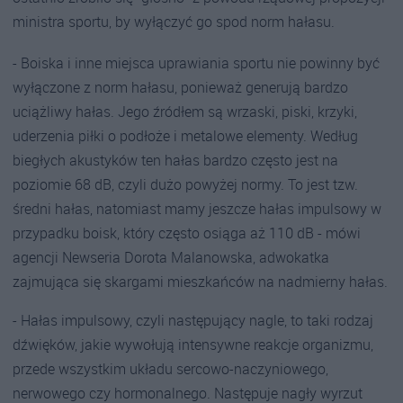
ministra sportu, by wyłączyć go spod norm hałasu.
- Boiska i inne miejsca uprawiania sportu nie powinny być
wyłączone z norm hałasu, ponieważ generują bardzo
uciążliwy hałas. Jego źródłem są wrzaski, piski, krzyki,
uderzenia piłki o podłoże i metalowe elementy. Według
biegłych akustyków ten hałas bardzo często jest na
poziomie 68 dB, czyli dużo powyżej normy. To jest tzw.
średni hałas, natomiast mamy jeszcze hałas impulsowy w
przypadku boisk, który często osiąga aż 110 dB - mówi
agencji Newseria Dorota Malanowska, adwokatka
zajmująca się skargami mieszkańców na nadmierny hałas.
- Hałas impulsowy, czyli następujący nagle, to taki rodzaj
dźwięków, jakie wywołują intensywne reakcje organizmu,
przede wszystkim układu sercowo-naczyniowego,
nerwowego czy hormonalnego. Następuje nagły wyrzut