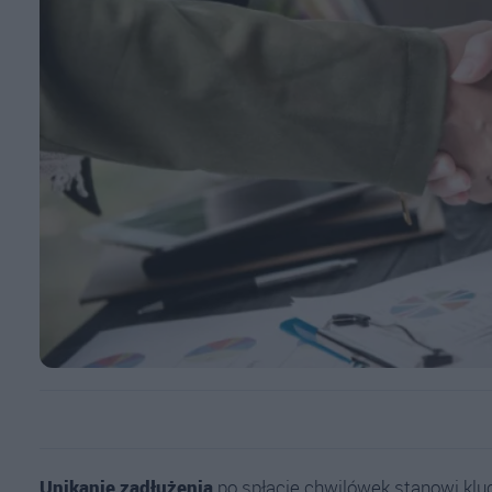
Unikanie zadłużenia
po spłacie chwilówek stanowi klu