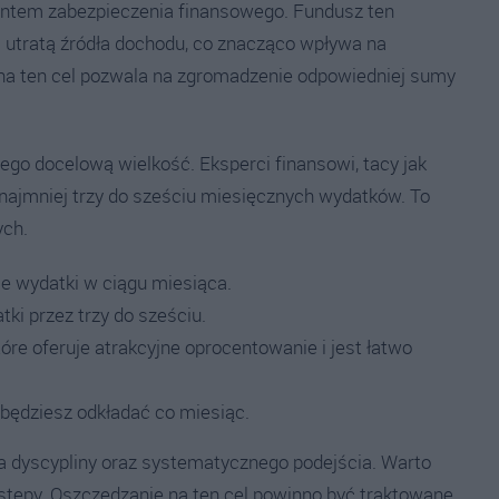
ntem zabezpieczenia finansowego. Fundusz ten
 utratą źródła dochodu, co znacząco wpływa na
na ten cel pozwala na zgromadzenie odpowiedniej sumy
 jego docelową wielkość. Eksperci finansowi, tacy jak
o najmniej trzy do sześciu miesięcznych wydatków. To
ych.
ie wydatki w ciągu miesiąca.
ki przez trzy do sześciu.
re oferuje atrakcyjne oprocentowanie i jest łatwo
ą będziesz odkładać co miesiąc.
dyscypliny oraz systematycznego podejścia. Warto
postępy. Oszczędzanie na ten cel powinno być traktowane