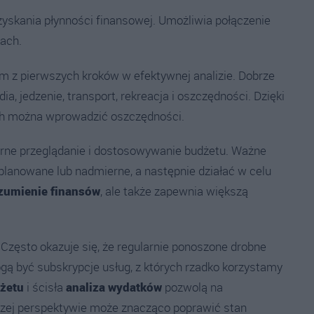
zyskania płynności finansowej. Umożliwia połączenie
ach.
ym z pierwszych kroków w efektywnej analizie. Dobrze
dia, jedzenie, transport, rekreacja i oszczędności. Dzięki
ych można wprowadzić oszczędności.
ne przeglądanie i dostosowywanie budżetu. Ważne
eplanowane lub nadmierne, a następnie działać w celu
zumienie finansów
, ale także zapewnia większą
Często okazuje się, że regularnie ponoszone drobne
ą być subskrypcje usług, z których rzadko korzystamy
dżetu
i ścisła
analiza wydatków
pozwolą na
uższej perspektywie może znacząco poprawić stan