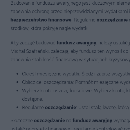
Budowanie funduszu awaryjnego jest kluczowym eleme
zapewnia ochronę przed nieprzewidzianymi wydatkami i
bezpieczeństwo finansowe
. Regularne
oszczędzanie
środków, która pokryje nagłe wydatki.
Aby zacząć budować
fundusz awaryjny
, należy ustalić
Michał Szafrański, zalecają, aby fundusz ten wynosił c
zapewnia stabilność finansową w sytuacjach kryzysow
Określ miesięczne wydatki: Śledź i zapisz wszystk
Oblicz cel oszczędzania: Pomnóż miesięczne wydat
Wybierz konto oszczędnościowe: Wybierz konto, któ
dostępne.
Regularne
oszczędzanie
: Ustal stałą kwotę, któr
Skuteczne
oszczędzanie
na
fundusz awaryjny
wymaga 
ustalić priorytety finansowe i regularnie kontrolować 