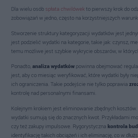
Dla wielu osób
spłata chwilówek
to pierwszy krok do od
zobowiązań w jedno, często na korzystniejszych warunk
Stworzenie struktury kategoryzacji wydatków jest jedn
jest podzielić wydatki na kategorie, takie jak: czynsz, me
temu możliwe jest szybkie wykrycie obszarów, w któr
Ponadto,
analiza wydatków
powinna obejmować regular
jest, aby co miesiąc weryfikować, które wydatki były ni
ich ograniczenia. Takie podejście nie tylko poprawia
zro
kontrolę nad personalnymi finansami.
Kolejnym krokiem jest eliminowanie zbędnych kosztów. 
wydatki sumują się do znacznych kwot. Przykładami mog
czy też zakupy impulsowe. Rygorystyczna
kontrola bu
identyfikację takich obciążeń i ich eliminację, co w dł