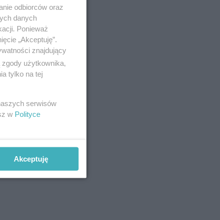
anie odbiorców oraz
nych danych
kacji. Ponieważ
ięcie „Akceptuję”.
ywatności znajdujący
ą zgody użytkownika,
 tylko na tej
 naszych serwisów
esz w
Polityce
Akceptuję