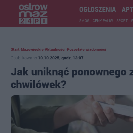
OGŁOSZENIA
APT
SMOG
CENY PALIW
SPORT
Start
›
Mazowieckie
›
Aktualności
›
Pozostałe wiadomości
Opublikowano
10.10.2025, godz. 13:07
Jak uniknąć ponownego z
chwilówek?