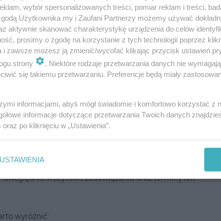
klam, wybór spersonalizowanych treści, pomiar reklam i treści, bad
zmi
w dłuższej perspektywie.
 zgodą Użytkownika my i Zaufani Partnerzy możemy używać dokład
az aktywnie skanować charakterystykę urządzenia do celów identyfi
ugów
, by odzyskać kontrolę nad finansami i spokojny
ść, prosimy o zgodę na korzystanie z tych technologii poprzez klikn
a i zawsze możesz ją zmienić/wycofać klikając przycisk ustawień pr
ogu strony
. Niektóre rodzaje przetwarzania danych nie wymagaj
zarządzania finansami, mogą znacznie ułatwić proces
iwić się takiemu przetwarzaniu. Preferencje będą miały zastosowania
e dochodów i wydatków, co zwiększa przejrzystość i
nologii w codziennym zarządzaniu budżetem może
szymi informacjami, abyś mógł świadomie i komfortowo korzystać z
gółowe informacje dotyczące przetwarzania Twoich danych znajdzi
ch i utrzymania stabilności finansowej.
s
oraz po kliknięciu w „Ustawienia”.
bić skutecznie?
USTAWIENIA
czowy dla zminimalizowania zadłużenia. W pierwszej
ry uwzględnia wszystkie zobowiązania oraz terminy ich
arto wyróżnić: