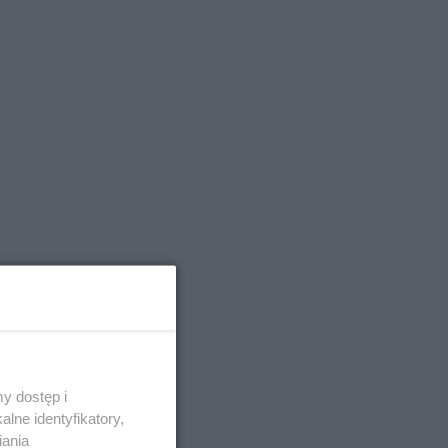
y dostęp i
lne identyfikatory,
iania