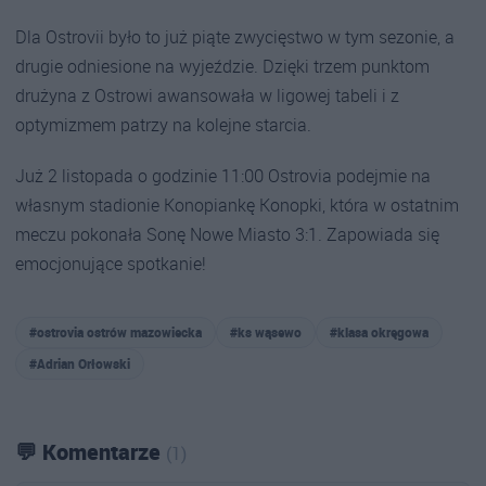
Dla Ostrovii było to już piąte zwycięstwo w tym sezonie, a
drugie odniesione na wyjeździe. Dzięki trzem punktom
drużyna z Ostrowi awansowała w ligowej tabeli i z
optymizmem patrzy na kolejne starcia.
Już 2 listopada o godzinie 11:00 Ostrovia podejmie na
własnym stadionie Konopiankę Konopki, która w ostatnim
meczu pokonała Sonę Nowe Miasto 3:1. Zapowiada się
emocjonujące spotkanie!
#ostrovia ostrów mazowiecka
#ks wąsewo
#klasa okręgowa
#Adrian Orłowski
💬 Komentarze
(1)