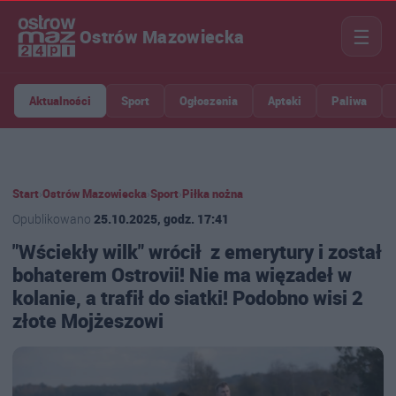
☰
Ostrów Mazowiecka
Aktualności
Sport
Ogłoszenia
Apteki
Paliwa
Start
›
Ostrów Mazowiecka
›
Sport
›
Piłka nożna
Opublikowano
25.10.2025, godz. 17:41
"Wściekły wilk" wrócił z emerytury i został
bohaterem Ostrovii! Nie ma więzadeł w
kolanie, a trafił do siatki! Podobno wisi 2
złote Mojżeszowi