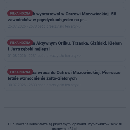
Aktywny Orlik wystartował w Ostrowi Mazowieckiej. 58
PIŁKA NOŻNA
zawodników w pojedynkach jeden na je…
25.07.2026 · 2673 osób przeczytało ten artykuł
Siatkonoga na Aktywnym Orliku. Trzaska, Giziński, Kleban
PIŁKA NOŻNA
i Jastrzębski najlepsi
01.08.2026 · 2231 osób przeczytało ten artykuł
Jakub Choinka wraca do Ostrowi Mazowieckiej. Pierwsze
PIŁKA NOŻNA
letnie wzmocnienie żółto-zielonych
30.07.2026 · 2633 osób przeczytało ten artykuł
Publikowane komentarze są prywatnymi opiniami Użytkowników serwisu
ostrowmaz24.pl.