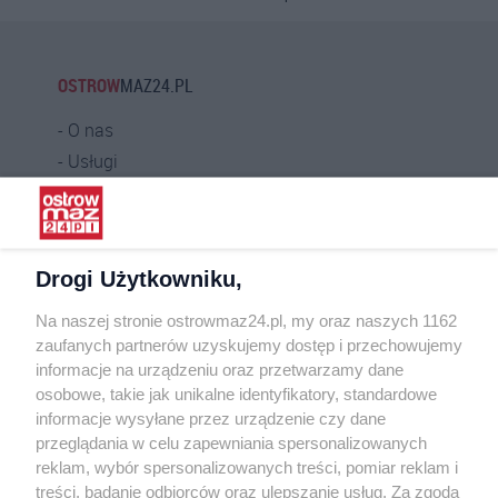
OSTROW
MAZ24.PL
O nas
Usługi
Praca
Warunki korzystania
Polityka prywatności
Drogi Użytkowniku,
Kontakt
Na naszej stronie ostrowmaz24.pl, my oraz naszych 1162
INFORMATOR
zaufanych partnerów uzyskujemy dostęp i przechowujemy
informacje na urządzeniu oraz przetwarzamy dane
Bankomaty
osobowe, takie jak unikalne identyfikatory, standardowe
Msze święte
informacje wysyłane przez urządzenie czy dane
Nocna pomoc lekarska
przeglądania w celu zapewniania spersonalizowanych
Taxi
reklam, wybór spersonalizowanych treści, pomiar reklam i
treści, badanie odbiorców oraz ulepszanie usług. Za zgodą