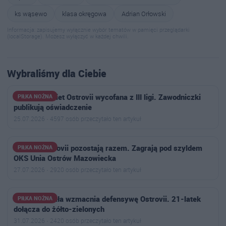
ks wąsewo
klasa okręgowa
Adrian Orłowski
Informacja: zapisujemy wyłącznie wybór tematów w pamięci przeglądarki
(localStorage). Możesz wyłączyć w każdej chwili.
Wybraliśmy dla Ciebie
Drużyna kobiet Ostrovii wycofana z III ligi. Zawodniczki
PIŁKA NOŻNA
publikują oświadczenie
25.07.2026 · 4597 osób przeczytało ten artykuł
Piłkarki Ostrovii pozostają razem. Zagrają pod szyldem
PIŁKA NOŻNA
OKS Unia Ostrów Mazowiecka
27.07.2026 · 2920 osób przeczytało ten artykuł
Jakub Ruchała wzmacnia defensywę Ostrovii. 21-latek
PIŁKA NOŻNA
dołącza do żółto-zielonych
31.07.2026 · 2420 osób przeczytało ten artykuł