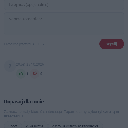
Wyślij
Chronione przez reCAPTCHA
20:58, 25.10.2025
?
1
0
Dopasuj dla mnie
Zaznacz tematy, które Cię interesują. Zapamiętamy wybór
tylko na tym
urządzeniu
.
Sport
Piłka nożna
ostrovia ostrów mazowiecka