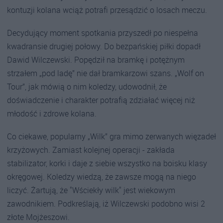
kontuzji kolana wciąż potrafi przesądzić o losach meczu.
Decydujący moment spotkania przyszedł po niespełna
kwadransie drugiej połowy. Do bezpańskiej piłki dopadł
Dawid Wilczewski. Popędził na bramkę i potężnym
strzałem „pod ladę” nie dał bramkarzowi szans. „Wolf on
Tour”, jak mówią o nim koledzy, udowodnił, że
doświadczenie i charakter potrafią zdziałać więcej niż
młodość i zdrowe kolana.
Co ciekawe, popularny „Wilk” gra mimo zerwanych więzadeł
krzyżowych. Zamiast kolejnej operacji - zakłada
stabilizator, korki i daje z siebie wszystko na boisku klasy
okręgowej. Koledzy wiedzą, że zawsze mogą na niego
liczyć. Żartują, że "Wściekły wilk" jest wiekowym
zawodnikiem. Podkreślają, iż Wilczewski podobno wisi 2
złote Mojżeszowi.