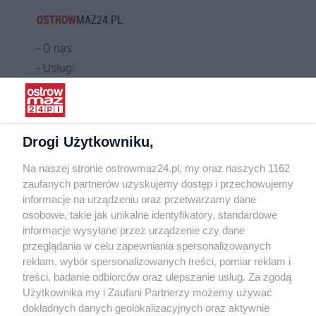
OSTROW
MAZ24.PL
O nas
Usługi
Praca
Warunki korzystania
Polityka prywatności
Drogi Użytkowniku,
Kontakt
Na naszej stronie ostrowmaz24.pl, my oraz naszych 1162
INFORMATOR
zaufanych partnerów uzyskujemy dostęp i przechowujemy
informacje na urządzeniu oraz przetwarzamy dane
Bankomaty
osobowe, takie jak unikalne identyfikatory, standardowe
Msze święte
informacje wysyłane przez urządzenie czy dane
Nocna pomoc lekarska
przeglądania w celu zapewniania spersonalizowanych
Taxi
reklam, wybór spersonalizowanych treści, pomiar reklam i
treści, badanie odbiorców oraz ulepszanie usług. Za zgodą
REKLAMA
Użytkownika my i Zaufani Partnerzy możemy używać
dokładnych danych geolokalizacyjnych oraz aktywnie