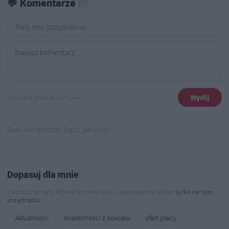
💬 Komentarze
(0)
Wyślij
Chronione przez reCAPTCHA
Brak komentarzy. Bądź pierwszy!
Dopasuj dla mnie
Zaznacz tematy, które Cię interesują. Zapamiętamy wybór
tylko na tym
urządzeniu
.
Aktualności
Wiadomości z powiatu
ofert pracy