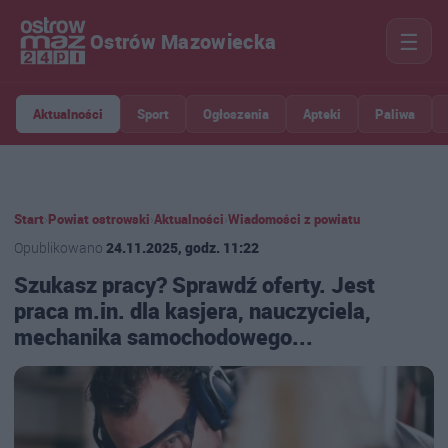
☰
Ostrów Mazowiecka
Aktualności
Sport
Ogłoszenia
Apteki
Paliwa
Start
›
Powiat ostrowski
›
Aktualności
›
Wiadomości z powiatu
Opublikowano
24.11.2025, godz. 11:22
Szukasz pracy? Sprawdź oferty. Jest
praca m.in. dla kasjera, nauczyciela,
mechanika samochodowego...