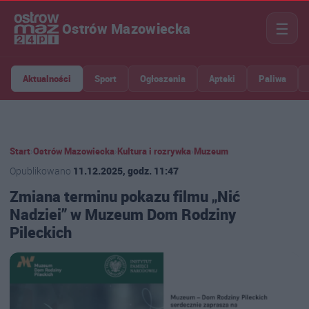
☰
Ostrów Mazowiecka
Aktualności
Sport
Ogłoszenia
Apteki
Paliwa
Start
›
Ostrów Mazowiecka
›
Kultura i rozrywka
›
Muzeum
Opublikowano
11.12.2025, godz. 11:47
Zmiana terminu pokazu filmu „Nić
Nadziei” w Muzeum Dom Rodziny
Pileckich