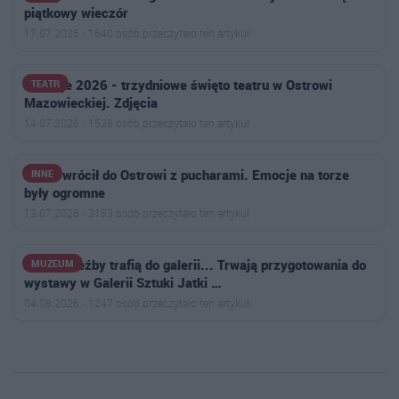
piątkowy wieczór
17.07.2026 · 1640 osób przeczytało ten artykuł
Dionizje 2026 - trzydniowe święto teatru w Ostrowi
TEATR
Mazowieckiej. Zdjęcia
14.07.2026 · 1538 osób przeczytało ten artykuł
Nikoś wrócił do Ostrowi z pucharami. Emocje na torze
INNE
były ogromne
13.07.2026 · 3153 osób przeczytało ten artykuł
Zanim rzeźby trafią do galerii... Trwają przygotowania do
MUZEUM
wystawy w Galerii Sztuki Jatki …
04.08.2026 · 1247 osób przeczytało ten artykuł