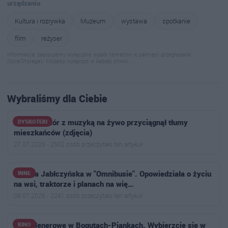
urządzeniu
.
Kultura i rozrywka
Muzeum
wystawa
spotkanie
film
reżyser
Informacja: zapisujemy wyłącznie wybór tematów w pamięci przeglądarki
(localStorage). Możesz wyłączyć w każdej chwili.
Wybraliśmy dla Ciebie
Letni wieczór z muzyką na żywo przyciągnął tłumy
DYSKOTEKI
mieszkańców (zdjęcia)
27.07.2026 · 2502 osób przeczytało ten artykuł
Joanna Jabłczyńska w "Omnibusie". Opowiedziała o życiu
INNE
na wsi, traktorze i planach na wię…
08.07.2026 · 2241 osób przeczytało ten artykuł
Kino plenerowe w Bogutach-Piankach. Wybierzcie się w
KINO