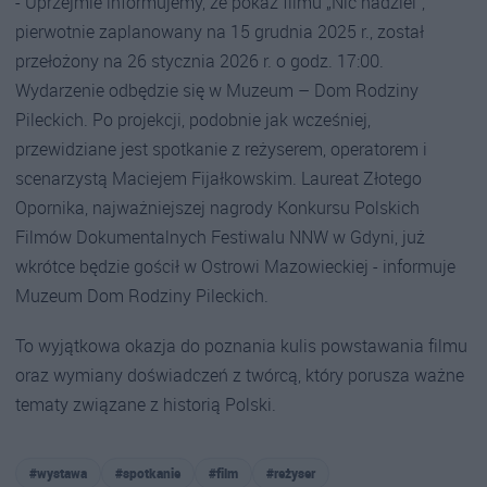
- Uprzejmie informujemy, że pokaz filmu „Nić nadziei”,
pierwotnie zaplanowany na 15 grudnia 2025 r., został
przełożony na 26 stycznia 2026 r. o godz. 17:00.
Wydarzenie odbędzie się w Muzeum – Dom Rodziny
Pileckich. Po projekcji, podobnie jak wcześniej,
przewidziane jest spotkanie z reżyserem, operatorem i
scenarzystą Maciejem Fijałkowskim. Laureat Złotego
Opornika, najważniejszej nagrody Konkursu Polskich
Filmów Dokumentalnych Festiwalu NNW w Gdyni, już
wkrótce będzie gościł w Ostrowi Mazowieckiej - informuje
Muzeum Dom Rodziny Pileckich.
To wyjątkowa okazja do poznania kulis powstawania filmu
oraz wymiany doświadczeń z twórcą, który porusza ważne
tematy związane z historią Polski.
#wystawa
#spotkanie
#film
#reżyser