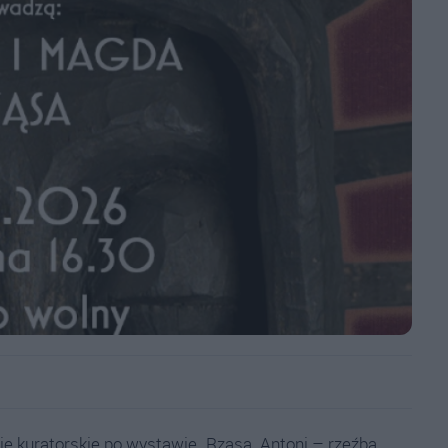
e kuratorskie po wystawie „Rząsa. Antoni – rzeźba,