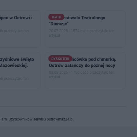
lipcu w Ostrowi i
Finał Festiwalu Teatralnego
TEATR
"Dionizje"
b przeczytało ten
20.07.2026 · 1574 osób przeczytało ten
artykuł
rzydniowe święto
Letnia potańcówka pod chmurką.
DYSKOTEKI
 Mazowieckiej.
Ostrów zatańczy do późnej nocy
03.08.2026 · 1750 osób przeczytało ten
artykuł
b przeczytało ten
iami Użytkowników serwisu ostrowmaz24.pl.