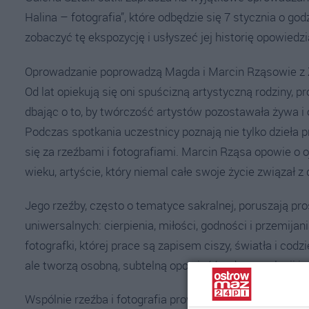
Halina – fotografia”, które odbędzie się 7 stycznia o god
zobaczyć tę ekspozycję i usłyszeć jej historię opowiedzi
Oprowadzanie poprowadzą Magda i Marcin Rząsowie z Z
Od lat opiekują się oni spuścizną artystyczną rodziny,
dbając o to, by twórczość artystów pozostawała żywa i
Podczas spotkania uczestnicy poznają nie tylko dzieła p
się za rzeźbami i fotografiami. Marcin Rząsa opowie o 
wieku, artyście, który niemal całe swoje życie związał
Jego rzeźby, często o tematyce sakralnej, poruszają pro
uniwersalnych: cierpienia, miłości, godności i przemija
fotografki, której prace są zapisem ciszy, światła i cod
ale tworzą osobną, subtelną opowieść o domu, relacji i
Wspólnie rzeźba i fotografia prowadzą dialog, który na