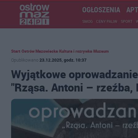
OGŁOSZENIA
APT
SMOG
CENY PALIW
SPORT
Start
›
Ostrów Mazowiecka
›
Kultura i rozrywka
›
Muzeum
Opublikowano
23.12.2025, godz. 10:37
Wyjątkowe oprowadzanie 
"Rząsa. Antoni – rzeźba, 