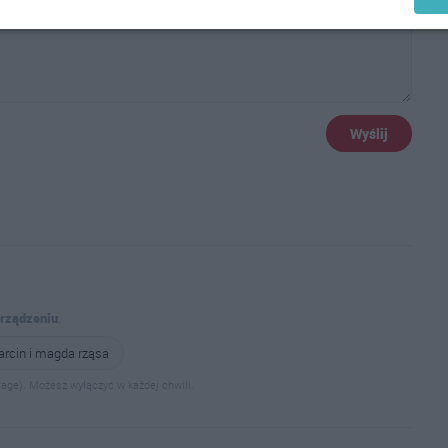
Wyślij
urządzeniu
.
rcin i magda rząsa
age). Możesz wyłączyć w każdej chwili.