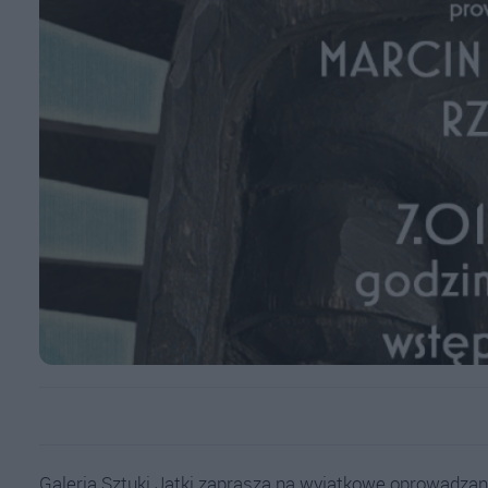
Galeria Sztuki Jatki zaprasza na wyjątkowe oprowadzani