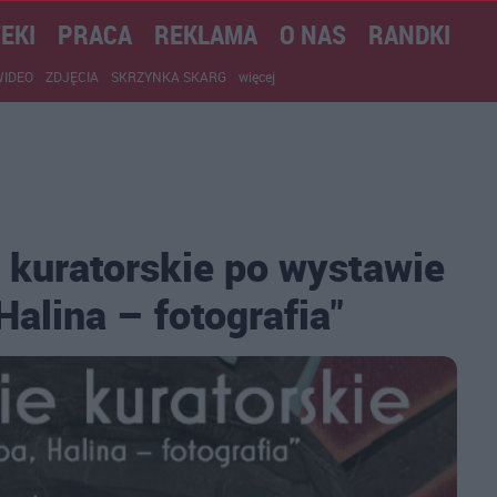
EKI
PRACA
REKLAMA
O NAS
RANDKI
WIDEO
ZDJĘCIA
SKRZYNKA SKARG
więcej
kuratorskie po wystawie
Halina – fotografia"