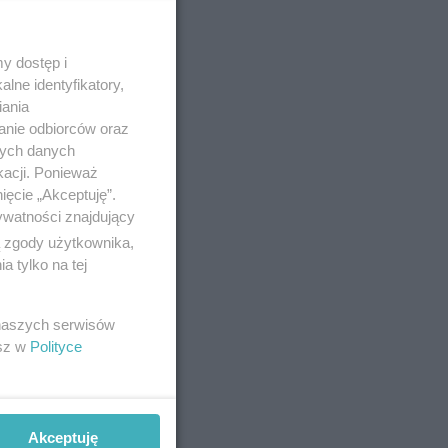
y dostęp i
lne identyfikatory,
iania
anie odbiorców oraz
nych danych
kacji. Ponieważ
ięcie „Akceptuję”.
ywatności znajdujący
ą zgody użytkownika,
 tylko na tej
 naszych serwisów
esz w
Polityce
Akceptuję