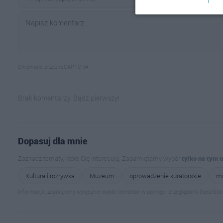
Chronione przez reCAPTCHA
Brak komentarzy. Bądź pierwszy!
Dopasuj dla mnie
Zaznacz tematy, które Cię interesują. Zapamiętamy wybór
tylko na tym 
Kultura i rozrywka
Muzeum
oprowadzenie kuratorskie
ma
Informacja: zapisujemy wyłącznie wybór tematów w pamięci przeglądarki (localStor