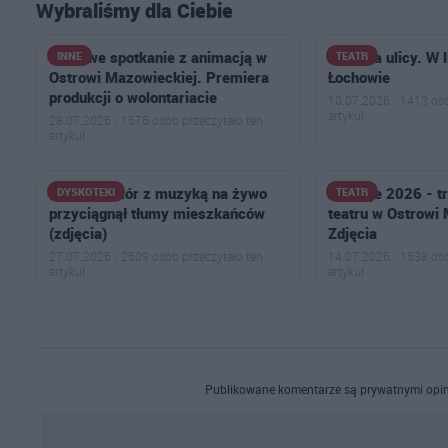
Wybraliśmy dla Ciebie
Filmowe spotkanie z animacją w
Teatr na ulicy. W 
INNE
TEATR
Ostrowi Mazowieckiej. Premiera
Łochowie
produkcji o wolontariacie
10.07.2026 · 1413 osó
artykuł
28.07.2026 · 1576 osób przeczytało ten
artykuł
Letni wieczór z muzyką na żywo
Dionizje 2026 - t
DYSKOTEKI
TEATR
przyciągnął tłumy mieszkańców
teatru w Ostrowi
(zdjęcia)
Zdjęcia
27.07.2026 · 2509 osób przeczytało ten
14.07.2026 · 1538 osó
artykuł
artykuł
Publikowane komentarze są prywatnymi opin