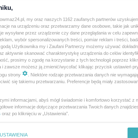
niku,
 szczególnym – przestrzeni wolności, artystycznych
 przyciągała twórców z całej Polski.
trowmaz24.pl, my oraz naszych 1162 zaufanych partnerów uzyskujem
cje na urządzeniu oraz przetwarzamy dane osobowe, takie jak unika
je wysyłane przez urządzenie czy dane przeglądania w celu zapewn
 wstęp jest wolny. Dla grup zorganizowanych dostępne
klam, wybór spersonalizowanych treści, pomiar reklam i treści, bad
4:00 i 15:00 (liczba miejsc ograniczona).
 zgodą Użytkownika my i Zaufani Partnerzy możemy używać dokład
az aktywnie skanować charakterystykę urządzenia do celów identyfi
, uważnego przeżycia sztuki i do rozmowy o tym, co w
ść, prosimy o zgodę na korzystanie z tych technologii poprzez klikn
a i zawsze możesz ją zmienić/wycofać klikając przycisk ustawień pr
a przez ostatnie tygodnie poruszała i przyciągała wielu
ogu strony
. Niektóre rodzaje przetwarzania danych nie wymagaj
iwić się takiemu przetwarzaniu. Preferencje będą miały zastosowania
szymi informacjami, abyś mógł świadomie i komfortowo korzystać z
gółowe informacje dotyczące przetwarzania Twoich danych znajdzi
s
oraz po kliknięciu w „Ustawienia”.
USTAWIENIA