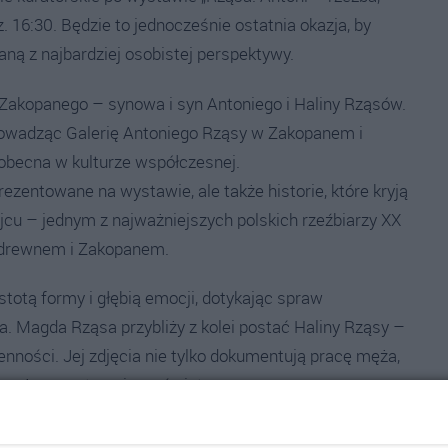
z. 16:30. Będzie to jednocześnie ostatnia okazja, by
aną z najbardziej osobistej perspektywy.
akopanego – synowa i syn Antoniego i Haliny Rząsów.
 prowadząc Galerię Antoniego Rząsy w Zakopanem i
 obecna w kulturze współczesnej.
rezentowane na wystawie, ale także historie, które kryją
ojcu – jednym z najważniejszych polskich rzeźbiarzy XX
 z drewnem i Zakopanem.
stotą formy i głębią emocji, dotykając spraw
nia. Magda Rząsa przybliży z kolei postać Haliny Rząsy –
zienności. Jej zdjęcia nie tylko dokumentują pracę męża,
 uważnym patrzeniu na świat.
jlepiej wybrzmiewa właśnie podczas oprowadzania.