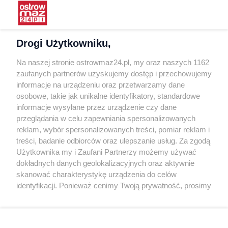
Praca
Warunki korzystania
Polityka prywatności
Drogi Użytkowniku,
Kontakt
Na naszej stronie ostrowmaz24.pl, my oraz naszych 1162
INFORMATOR
zaufanych partnerów uzyskujemy dostęp i przechowujemy
informacje na urządzeniu oraz przetwarzamy dane
Bankomaty
osobowe, takie jak unikalne identyfikatory, standardowe
Msze święte
informacje wysyłane przez urządzenie czy dane
Nocna pomoc lekarska
przeglądania w celu zapewniania spersonalizowanych
Taxi
reklam, wybór spersonalizowanych treści, pomiar reklam i
treści, badanie odbiorców oraz ulepszanie usług. Za zgodą
REKLAMA
Użytkownika my i Zaufani Partnerzy możemy używać
dokładnych danych geolokalizacyjnych oraz aktywnie
Banery i artykuły
skanować charakterystykę urządzenia do celów
Reklama wideo
identyfikacji. Ponieważ cenimy Twoją prywatność, prosimy
o zgodę na korzystanie z tych technologii poprzez
Reklama w ogłoszeniach
kliknięcie „Akceptuję”. Zgoda jest dobrowolna i zawsze
pl.depositphotos.com
możesz ją zmienić/wycofać klikając przycisk ustawień