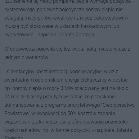
uzupełnienie tej mocy pompami ciepła wymaga podejścia
systemowego, ponieważ pojedyncze pompy ciepła nie
osiągają mocy porównywalnych z mocą całej ciepłowni i
muszą być stosowane w układach kaskadowych lub
hybrydowych - napisała Jolanta Zadroga.
W odpowiedzi pojawiła się też kwota, jaką miasto wiąże z
jednym z wariantów.
- Orientacyjny koszt instalacji kogeneracyjnej wraz z
ewentualnym odbiornikiem energii elektrycznej w postaci
np. pompy ciepła o mocy 3 MW szacowany jest na około
24 mln zł. Należy przy tym wskazać, że pozyskanie
dofinansowania z programu priorytetowego "Ciepłownictwo
Powiatowe" w wysokości do 50% kosztów zadania
wiązałoby się z koniecznością sfinansowania pozostałej
części nakładów, np. w formie pożyczki. - napisała Jolanta
Zadroga.