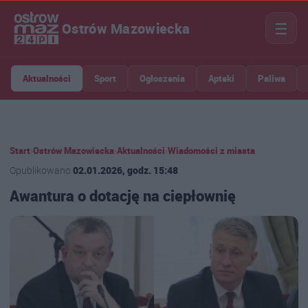
☰
Ostrów Mazowiecka
Aktualności
Sport
Ogłoszenia
Apteki
Paliwa
Start
›
Ostrów Mazowiecka
›
Aktualności
›
Wiadomości z miasta
Opublikowano
02.01.2026, godz. 15:48
Awantura o dotację na ciepłownię