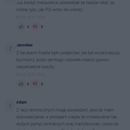
Już kiedyś morawiecki powiedział że będzie robić za
miskę ryżu, jak PiS wróci do władzy.
00:33, 03.01.2026
4
0
Jarosław
Z
Z taczkami trzeba było podjechać jak był wcześniejszy
burmistrz, przez tamtego człowiek miasto ponosi
niepotrzebne koszty.
00:32, 03.01.2026
6
0
Adam
Z
Z racji technicznych mogę powiedzieć jako że mam
doświadczenie w pompach ciepła że instalowanie tak
dużych pomp centralnych oraz transferować ciepło że