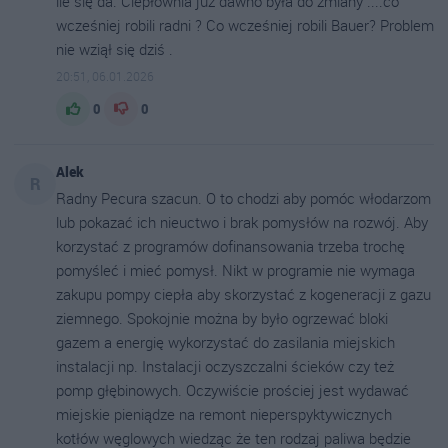
ile się da. Ciepłownia już dawno była do zmiany ....co
wcześniej robili radni ? Co wcześniej robili Bauer? Problem
nie wziął się dziś .
20:51, 06.01.2026
0
0
Alek
R
Radny Pecura szacun. O to chodzi aby pomóc włodarzom
lub pokazać ich nieuctwo i brak pomysłów na rozwój. Aby
korzystać z programów dofinansowania trzeba trochę
pomyśleć i mieć pomysł. Nikt w programie nie wymaga
zakupu pompy ciepła aby skorzystać z kogeneracji z gazu
ziemnego. Spokojnie można by było ogrzewać bloki
gazem a energię wykorzystać do zasilania miejskich
instalacji np. Instalacji oczyszczalni ścieków czy też
pomp głębinowych. Oczywiście prościej jest wydawać
miejskie pieniądze na remont nieperspyktywicznych
kotłów węglowych wiedząc że ten rodzaj paliwa będzie