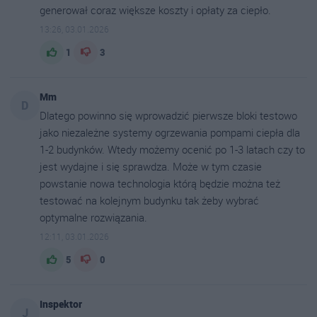
generował coraz większe koszty i opłaty za ciepło.
13:26, 03.01.2026
1
3
Mm
D
Dlatego powinno się wprowadzić pierwsze bloki testowo
jako niezależne systemy ogrzewania pompami ciepła dla
1-2 budynków. Wtedy możemy ocenić po 1-3 latach czy to
jest wydajne i się sprawdza. Może w tym czasie
powstanie nowa technologia którą będzie można też
testować na kolejnym budynku tak żeby wybrać
optymalne rozwiązania.
12:11, 03.01.2026
5
0
Inspektor
J