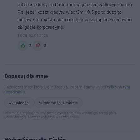
zabraknie kasy no bo ile można jeszcze zadłużyć miasto.
P.s. jeżeli koszt kredytu wibor3m +0.5 pp to dużo to
ciekawe ile miasto płaci odsetek za zakupione niedawno
obligacje korporacyjne.
18:28, 02.01.2026
2
3
Dopasuj dla mnie
Zaznacz tematy, które Cię interesują. Zapamiętamy wybór
tylko na tym
urządzeniu
.
Aktualności
Wiadomości z miasta
Informacja: zapisujemy wyłącznie wybór tematów w pamięci przeglądarki
(localStorage). Możesz wyłączyć w każdej chwili.
Wybraliśmy dla Ciebie