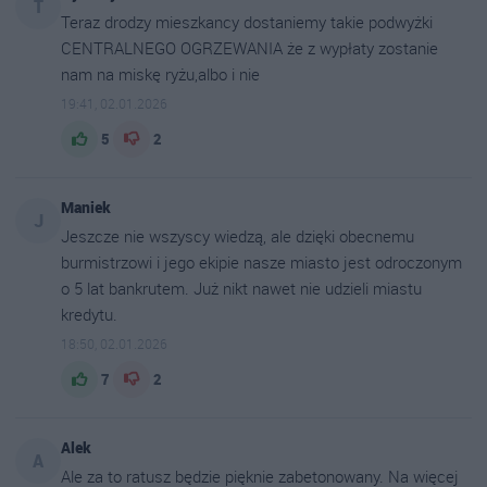
T
Teraz drodzy mieszkancy dostaniemy takie podwyżki
CENTRALNEGO OGRZEWANIA że z wypłaty zostanie
nam na miskę ryżu,albo i nie
19:41, 02.01.2026
5
2
Maniek
J
Jeszcze nie wszyscy wiedzą, ale dzięki obecnemu
burmistrzowi i jego ekipie nasze miasto jest odroczonym
o 5 lat bankrutem. Już nikt nawet nie udzieli miastu
kredytu.
18:50, 02.01.2026
7
2
Alek
A
Ale za to ratusz będzie pięknie zabetonowany. Na więcej