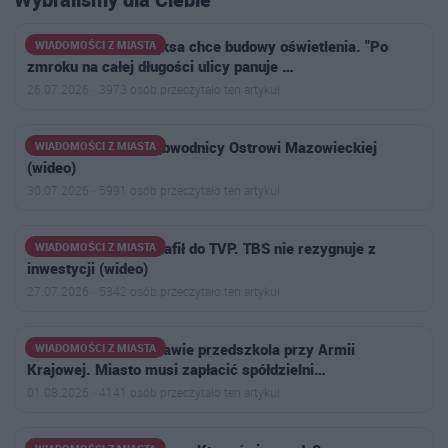
Radny Sebastian Pęksa chce budowy oświetlenia. "Po
WIADOMOŚCI Z MIASTA
zmroku na całej długości ulicy panuje …
26.07.2026 · 3973 osób przeczytało ten artykuł
Ogromny korek na obwodnicy Ostrowi Mazowieckiej
WIADOMOŚCI Z MIASTA
(wideo)
30.07.2026 · 5991 osób przeczytało ten artykuł
Spór o plac zabaw trafił do TVP. TBS nie rezygnuje z
WIADOMOŚCI Z MIASTA
inwestycji (wideo)
27.07.2026 · 5342 osób przeczytało ten artykuł
Kulisy wyroku w sprawie przedszkola przy Armii
WIADOMOŚCI Z MIASTA
Krajowej. Miasto musi zapłacić spółdzielni…
01.08.2026 · 4141 osób przeczytało ten artykuł