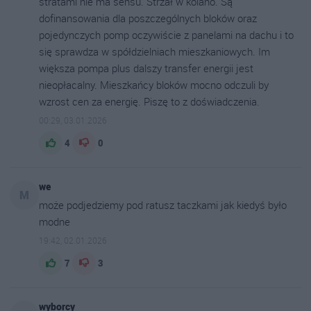
stratami nie ma sensu. Strzał w kolano. Są
dofinansowania dla poszczególnych bloków oraz
pojedynczych pomp oczywiście z panelami na dachu i to
się sprawdza w spółdzielniach mieszkaniowych. Im
większa pompa plus dalszy transfer energii jest
nieopłacalny. Mieszkańcy bloków mocno odczuli by
wzrost cen za energię. Piszę to z doświadczenia.
00:29, 03.01.2026
4
0
we
M
może podjedziemy pod ratusz taczkami jak kiedyś było
modne
19:42, 02.01.2026
7
3
wyborcy