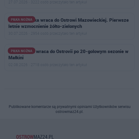
27.07.2026 · 3222 osób przeczytało ten artykuł
Jakub Choinka wraca do Ostrowi Mazowieckiej. Pierwsze
PIŁKA NOŻNA
letnie wzmocnienie żółto-zielonych
30.07.2026 · 2954 osób przeczytało ten artykuł
Antoni Polak wraca do Ostrovii po 20-golowym sezonie w
PIŁKA NOŻNA
Małkini
02.08.2026 · 2718 osób przeczytało ten artykuł
Publikowane komentarze są prywatnymi opiniami Użytkowników serwisu
ostrowmaz24.pl.
OSTROW
MAZ24.PL