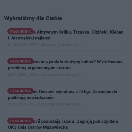
Wybraliśmy dla Ciebie
Siatkonoga na Aktywnym Orliku. Trzaska, Giziński, Kleban
PIŁKA NOŻNA
i Jastrzębski najlepsi
01.08.2026 · 2616 osób przeczytało ten artykuł
Dlaczego Ostrovia wycofała drużynę kobiet? W tle finanse,
PIŁKA NOŻNA
problemy organizacyjne i utrata…
29.07.2026 · 3299 osób przeczytało ten artykuł
Drużyna kobiet Ostrovii wycofana z III ligi. Zawodniczki
PIŁKA NOŻNA
publikują oświadczenie
25.07.2026 · 4696 osób przeczytało ten artykuł
Piłkarki Ostrovii pozostają razem. Zagrają pod szyldem
PIŁKA NOŻNA
OKS Unia Ostrów Mazowiecka