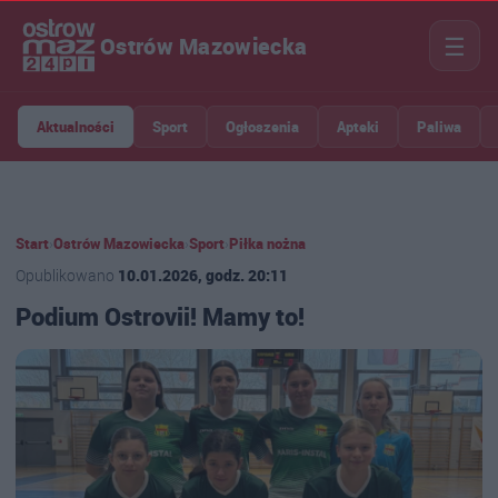
☰
Ostrów Mazowiecka
Aktualności
Sport
Ogłoszenia
Apteki
Paliwa
Start
›
Ostrów Mazowiecka
›
Sport
›
Piłka nożna
Opublikowano
10.01.2026, godz. 20:11
Podium Ostrovii! Mamy to!