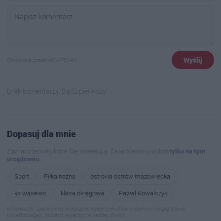
Wyślij
Chronione przez reCAPTCHA
Brak komentarzy. Bądź pierwszy!
Dopasuj dla mnie
Zaznacz tematy, które Cię interesują. Zapamiętamy wybór
tylko na tym
urządzeniu
.
Sport
Piłka nożna
ostrovia ostrów mazowiecka
ks wąsewo
klasa okręgowa
Paweł Kowalczyk
Informacja: zapisujemy wyłącznie wybór tematów w pamięci przeglądarki
(localStorage). Możesz wyłączyć w każdej chwili.