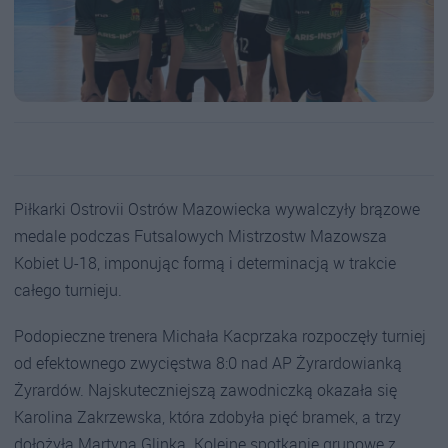
Piłkarki Ostrovii Ostrów Mazowiecka wywalczyły brązowe
medale podczas Futsalowych Mistrzostw Mazowsza
Kobiet U-18, imponując formą i determinacją w trakcie
całego turnieju.
Podopieczne trenera Michała Kacprzaka rozpoczęły turniej
od efektownego zwycięstwa 8:0 nad AP Żyrardowianką
Żyrardów. Najskuteczniejszą zawodniczką okazała się
Karolina Zakrzewska, która zdobyła pięć bramek, a trzy
dołożyła Martyna Glinka. Kolejne spotkanie grupowe z