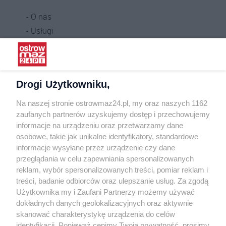
O nas
Usługi
Praca
Warunki korzystania
Polityka prywatności
Drogi Użytkowniku,
Kontakt
Na naszej stronie ostrowmaz24.pl, my oraz naszych 1162
INFORMATOR
zaufanych partnerów uzyskujemy dostęp i przechowujemy
informacje na urządzeniu oraz przetwarzamy dane
Bankomaty
osobowe, takie jak unikalne identyfikatory, standardowe
Msze święte
informacje wysyłane przez urządzenie czy dane
Nocna pomoc lekarska
przeglądania w celu zapewniania spersonalizowanych
Taxi
reklam, wybór spersonalizowanych treści, pomiar reklam i
treści, badanie odbiorców oraz ulepszanie usług. Za zgodą
REKLAMA
Użytkownika my i Zaufani Partnerzy możemy używać
dokładnych danych geolokalizacyjnych oraz aktywnie
Banery i artykuły
skanować charakterystykę urządzenia do celów
Reklama wideo
identyfikacji. Ponieważ cenimy Twoją prywatność, prosimy