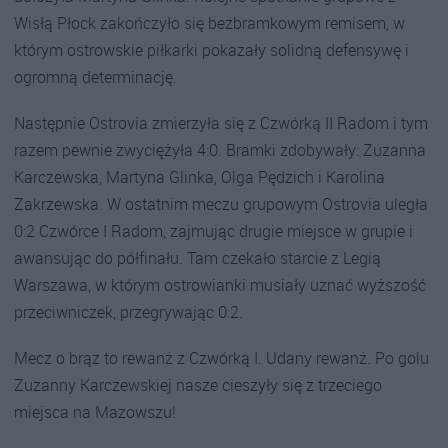
Wisłą Płock zakończyło się bezbramkowym remisem, w
którym ostrowskie piłkarki pokazały solidną defensywę i
ogromną determinację.
Następnie Ostrovia zmierzyła się z Czwórką II Radom i tym
razem pewnie zwyciężyła 4:0. Bramki zdobywały: Zuzanna
Karczewska, Martyna Glinka, Olga Pędzich i Karolina
Zakrzewska. W ostatnim meczu grupowym Ostrovia uległa
0:2 Czwórce I Radom, zajmując drugie miejsce w grupie i
awansując do półfinału. Tam czekało starcie z Legią
Warszawa, w którym ostrowianki musiały uznać wyższość
przeciwniczek, przegrywając 0:2.
Mecz o brąz to rewanż z Czwórką I. Udany rewanż. Po golu
Zuzanny Karczewskiej nasze cieszyły się z trzeciego
miejsca na Mazowszu!