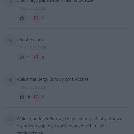
Znam tego pana będę miała na uwadze
Z
13:35, 05.02.2026
1
0
Udostępniam
U
12:13, 05.02.2026
1
0
Waldemar Jerzy Borowy sprawdzane
W
11:06, 05.02.2026
0
0
Waldemar Jerzy Borowy Dobre pytanie. Osoby starsze
W
często wracają do swoich poprzednich miejsc
zamieszkania