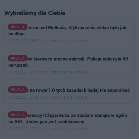
Wybraliśmy dla Ciebie
Policyjny dron nad Małkinią. Wykroczenia widać było jak
POLICJA
na dłoni
30.07.2026 · 3528 osób przeczytało ten artykuł
U sąsiadów kierowcy mocno nabroili. Policja naliczyła 90
POLICJA
naruszeń
04.08.2026 · 2071 osób przeczytało ten artykuł
Wsiadasz na rower? O tych zasadach lepiej nie zapominać
POLICJA
01.08.2026 · 2196 osób przeczytało ten artykuł
Uwaga kierowcy! Ciężarówka ze zbożem stanęła w ogniu
POLICJA
na S61. Jeden pas jest zablokowany
31.07.2026 · 2713 osób przeczytało ten artykuł