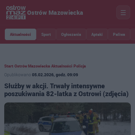
☰
Ostrów Mazowiecka
Aktualności
Sport
Ogłoszenia
Apteki
Paliwa
Start
›
Ostrów Mazowiecka
›
Aktualności
›
Policja
Opublikowano
05.02.2026, godz. 09:09
Służby w akcji. Trwały intensywne
poszukiwania 82-latka z Ostrowi (zdjęcia)