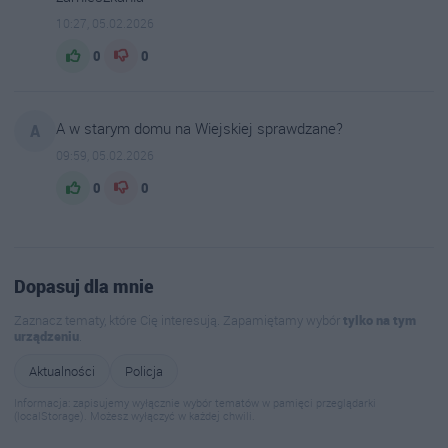
10:27, 05.02.2026
0
0
A w starym domu na Wiejskiej sprawdzane?
A
09:59, 05.02.2026
0
0
Dopasuj dla mnie
Zaznacz tematy, które Cię interesują. Zapamiętamy wybór
tylko na tym
urządzeniu
.
Aktualności
Policja
Informacja: zapisujemy wyłącznie wybór tematów w pamięci przeglądarki
(localStorage). Możesz wyłączyć w każdej chwili.