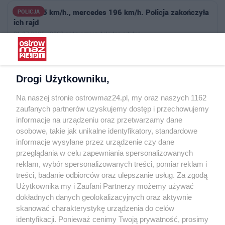
BMW 175 km/h., mercedes 196 km/h. Policja zakończyła
POLICJA
ich rajd
31.07.2026 · 2062 osób przeczytało ten artykuł
50-letni motocyklista wpadł do rowu. Policja wskazała
POLICJA
przyczynę
Drogi Użytkowniku,
31.07.2026 · 2883 osób przeczytało ten artykuł
Na naszej stronie ostrowmaz24.pl, my oraz naszych 1162
zaufanych partnerów uzyskujemy dostęp i przechowujemy
informacje na urządzeniu oraz przetwarzamy dane
osobowe, takie jak unikalne identyfikatory, standardowe
informacje wysyłane przez urządzenie czy dane
Publikowane komentarze są prywatnymi opiniami Użytkowników serwisu
przeglądania w celu zapewniania spersonalizowanych
ostrowmaz24.pl.
reklam, wybór spersonalizowanych treści, pomiar reklam i
treści, badanie odbiorców oraz ulepszanie usług. Za zgodą
Użytkownika my i Zaufani Partnerzy możemy używać
dokładnych danych geolokalizacyjnych oraz aktywnie
OSTROW
MAZ24.PL
skanować charakterystykę urządzenia do celów
identyfikacji. Ponieważ cenimy Twoją prywatność, prosimy
O nas