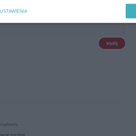
USTAWIENIA
Wyślij
urządzeniu
.
Daniel Kociński