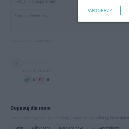
PARTNERZY
Chronione przez reCAPTCHA
????????????
?
20:41, 01.03.2026
0
0
Dopasuj dla mnie
Zaznacz tematy, które Cię interesują. Zapamiętamy wybór
tylko na tym 
Sport
Piłka nożna
Klara Kocińska
GKS Andrzejewo