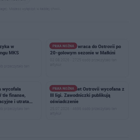
age). Możesz wyłączyć w każdej chwili.
czyka w
Antoni Polak wraca do Ostrovii po
PIŁKA NOŻNA
ingu MKS
20-golowym sezonie w Małkini
02.08.2026 · 2725 osób przeczytało ten
artykuł
b przeczytało ten
a wycofała
Drużyna kobiet Ostrovii wycofana z
PIŁKA NOŻNA
 tle finanse,
III ligi. Zawodniczki publikują
cyjne i utrata…
oświadczenie
b przeczytało ten
25.07.2026 · 4696 osób przeczytało ten
artykuł