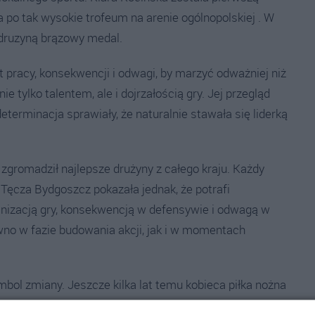
a po tak wysokie trofeum na arenie ogólnopolskiej . W
druzyną brązowy medal.
t pracy, konsekwencji i odwagi, by marzyć odważniej niż
ie tylko talentem, ale i dojrzałością gry. Jej przegląd
terminacja sprawiały, że naturalnie stawała się liderką
zgromadził najlepsze drużyny z całego kraju. Każdy
 Tęcza Bydgoszcz pokazała jednak, że potrafi
nizacją gry, konsekwencją w defensywie i odwagą w
ówno w fazie budowania akcji, jak i w momentach
mbol zmiany. Jeszcze kilka lat temu kobieca piłka nożna
ania. Dziś młode zawodniczki mają przed sobą realny