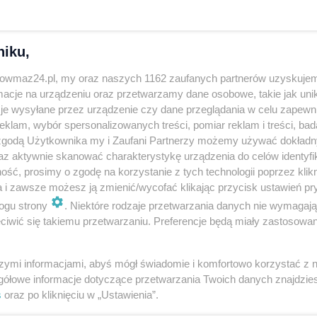
e podium. Sukces Klary Kocińskiej to sygnał dla
wczęcy futbol, bo talentów nie brakuje.
niku,
nie. Kształtują charakter, uczą odpowiedzialności za
trowmaz24.pl, my oraz naszych 1162 zaufanych partnerów uzyskujem
ńska już teraz stała się inspiracją dla najmłodszych
cje na urządzeniu oraz przetwarzamy dane osobowe, takie jak unika
wadnia, że wielkie rzeczy rodzą się z pasji,
je wysyłane przez urządzenie czy dane przeglądania w celu zapewn
klam, wybór spersonalizowanych treści, pomiar reklam i treści, bad
 zgodą Użytkownika my i Zaufani Partnerzy możemy używać dokład
az aktywnie skanować charakterystykę urządzenia do celów identyfi
ka nożna kolejną zawodniczkę, o której z pewnością
ść, prosimy o zgodę na korzystanie z tych technologii poprzez klikn
a i zawsze możesz ją zmienić/wycofać klikając przycisk ustawień pr
ogu strony
. Niektóre rodzaje przetwarzania danych nie wymagaj
iwić się takiemu przetwarzaniu. Preferencje będą miały zastosowania
szymi informacjami, abyś mógł świadomie i komfortowo korzystać z
gółowe informacje dotyczące przetwarzania Twoich danych znajdzi
s
oraz po kliknięciu w „Ustawienia”.