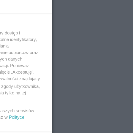
y dostęp i
lne identyfikatory,
iania
anie odbiorców oraz
nych danych
kacji. Ponieważ
ięcie „Akceptuję”.
ywatności znajdujący
ą zgody użytkownika,
 tylko na tej
 naszych serwisów
esz w
Polityce