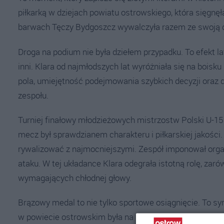
piłkarką w dziejach powiatu ostrowskiego, która sięgnęł
barwach Tęczy Bydgoszcz wywalczyła razem ze swoją 
Droga na podium nie była dziełem przypadku. To efekt la
inni. Klara od najmłodszych lat wyróżniała się na boisku n
pola, umiejętność podejmowania szybkich decyzji oraz de
zespołu.
Turniej finałowy młodzieżowych mistrzostw Polski U-15 
mecz był sprawdzianem charakteru i piłkarskiej jakości.
rywalizować z najmocniejszymi. Zespół imponował orga
ataku. W tej układance Klara odegrała istotną rolę, zar
wymagających chłodnej głowy.
Brązowy medal to nie tylko sportowe osiągnięcie. To sy
w powiecie ostrowskim była na marginesie zainteresow