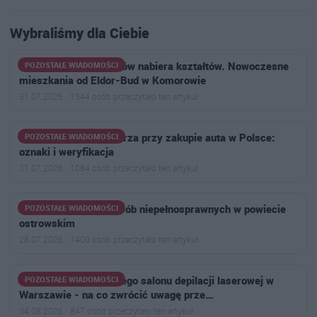
Wybraliśmy dla Ciebie
Osiedle Aleja Bohaterów nabiera kształtów. Nowoczesne
POZOSTAŁE WIADOMOŚCI
mieszkania od Eldor-Bud w Komorowie
31.07.2026 · 1544 osób przeczytało ten artykuł
Jak rozpoznać handlarza przy zakupie auta w Polsce:
POZOSTAŁE WIADOMOŚCI
oznaki i weryfikacja
31.07.2026 · 1084 osób przeczytało ten artykuł
Dofinansowanie dla osób niepełnosprawnych w powiecie
POZOSTAŁE WIADOMOŚCI
ostrowskim
28.07.2026 · 1400 osób przeczytało ten artykuł
TOP -7 cech najlepszego salonu depilacji laserowej w
POZOSTAŁE WIADOMOŚCI
Warszawie - na co zwrócić uwagę prze…
04.08.2026 · 847 osób przeczytało ten artykuł