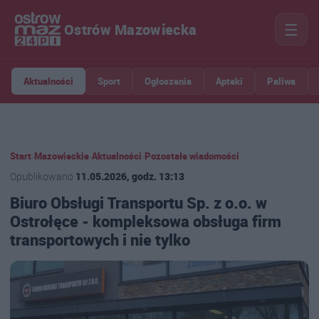
☰
Ostrów Mazowiecka
Aktualności
Sport
Ogłoszenia
Apteki
Paliwa
Start
›
Mazowieckie
›
Aktualności
›
Pozostałe wiadomości
Opublikowano
11.05.2026, godz. 13:13
Biuro Obsługi Transportu Sp. z o.o. w
Ostrołęce - kompleksowa obsługa firm
transportowych i nie tylko