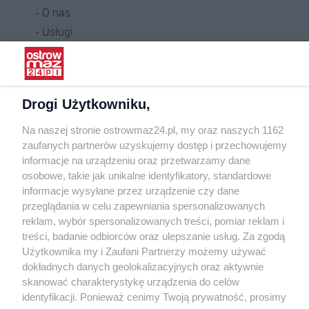
O nas
Usługi
Praca
Warunki korzystania
Polityka prywatności
Drogi Użytkowniku,
Kontakt
Na naszej stronie ostrowmaz24.pl, my oraz naszych 1162
INFORMATOR
zaufanych partnerów uzyskujemy dostęp i przechowujemy
informacje na urządzeniu oraz przetwarzamy dane
Bankomaty
osobowe, takie jak unikalne identyfikatory, standardowe
Msze święte
informacje wysyłane przez urządzenie czy dane
Nocna pomoc lekarska
przeglądania w celu zapewniania spersonalizowanych
Taxi
reklam, wybór spersonalizowanych treści, pomiar reklam i
treści, badanie odbiorców oraz ulepszanie usług. Za zgodą
REKLAMA
Użytkownika my i Zaufani Partnerzy możemy używać
dokładnych danych geolokalizacyjnych oraz aktywnie
Banery i artykuły
skanować charakterystykę urządzenia do celów
Reklama wideo
identyfikacji. Ponieważ cenimy Twoją prywatność, prosimy