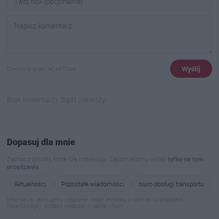
Wyślij
Chronione przez reCAPTCHA
Brak komentarzy. Bądź pierwszy!
Dopasuj dla mnie
Zaznacz tematy, które Cię interesują. Zapamiętamy wybór
tylko na tym
urządzeniu
.
Aktualności
Pozostałe wiadomości
biuro obsługi transportu
Informacja: zapisujemy wyłącznie wybór tematów w pamięci przeglądarki
(localStorage). Możesz wyłączyć w każdej chwili.