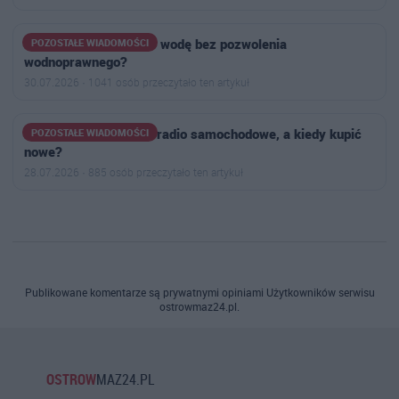
Kiedy można pobierać wodę bez pozwolenia
POZOSTAŁE WIADOMOŚCI
wodnoprawnego?
30.07.2026 · 1041 osób przeczytało ten artykuł
Kiedy warto naprawić radio samochodowe, a kiedy kupić
POZOSTAŁE WIADOMOŚCI
nowe?
28.07.2026 · 885 osób przeczytało ten artykuł
Publikowane komentarze są prywatnymi opiniami Użytkowników serwisu
ostrowmaz24.pl.
OSTROW
MAZ24.PL