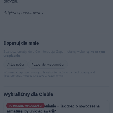
decyzję.
Artykuł sponsorowany
Dopasuj dla mnie
Zaznacz tematy, które Cię interesują. Zapamiętamy wybór
tylko na tym
urządzeniu
.
Aktualności
Pozostałe wiadomości
Informacja: zapisujemy wyłącznie wybór tematów w pamięci przeglądarki
(localStorage). Możesz wyłączyć w każdej chwili.
Wybraliśmy dla Ciebie
Czyszczenie i odkamienianie – jak dbać o nowoczesną
POZOSTAŁE WIADOMOŚCI
armaturę, by uniknąć awarii?