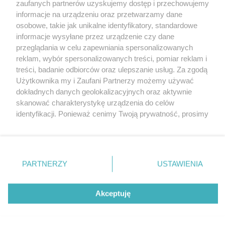
zaufanych partnerów uzyskujemy dostęp i przechowujemy
informacje na urządzeniu oraz przetwarzamy dane
Bankomaty
osobowe, takie jak unikalne identyfikatory, standardowe
Msze święte
informacje wysyłane przez urządzenie czy dane
Nocna pomoc lekarska
przeglądania w celu zapewniania spersonalizowanych
Taxi
reklam, wybór spersonalizowanych treści, pomiar reklam i
treści, badanie odbiorców oraz ulepszanie usług. Za zgodą
REKLAMA
Użytkownika my i Zaufani Partnerzy możemy używać
dokładnych danych geolokalizacyjnych oraz aktywnie
Banery i artykuły
skanować charakterystykę urządzenia do celów
Reklama wideo
identyfikacji. Ponieważ cenimy Twoją prywatność, prosimy
o zgodę na korzystanie z tych technologii poprzez
Reklama w ogłoszeniach
kliknięcie „Akceptuję”. Zgoda jest dobrowolna i zawsze
pl.depositphotos.com
możesz ją zmienić/wycofać klikając przycisk ustawień
prywatności znajdujący się w lewym dolnym rogu strony
Copyright 2010-2026 OstrowMaz24.pl. Realizacja:
PRO-
PARTNERZY
USTAWIENIA
NET.
Współpraca serwis
Moja Ostrołęka
. Niektóre rodzaje przetwarzania danych nie wymagają
zgody użytkownika, ale masz prawo sprzeciwić się
takiemu przetwarzaniu. Preferencje będą miały
Akceptuję
zastosowania tylko na tej witrynie.
Opcje
Dołącz
0
0
Zapoznaj się z poniższymi informacjami, abyś mógł