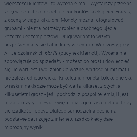
większości klientów - to wycena e-mail. Wystarczy przesłać
zdjęcia obu stron monet lub banknotów, a eksperci wracają
z oceną w ciągu kilku dni. Monety można fotografować
grupami - nie ma potrzeby robienia osobnego ujęcia
każdemu egzemplarzowi. Drugi wariant to wizyta
bezpośrednia w siedzibie firmy w centrum Warszawy, przy
Al. Jerozolimskich 65/79 (budynek Marriott). Wycena nie
zobowiązuje do sprzedaży - możesz po prostu dowiedzieć
się, ile wart jest Twój zbiór. Co ważne, wartość numizmatu
nie zależy od jego wieku. Kilkuletnia moneta kolekcjonerska
w niskim nakładzie może być warta kilkaset złotych, a
kilkusetletni grosz - jeśli pochodzi z pospolitej emisji i jest
mocno zużyty - niewiele więcej niż jego masa metalu. Liczy
się rzadkość i popyt. Dlatego samodzielna ocena na
podstawie dat i zdjęć z internetu rzadko kiedy daje
miarodajny wynik.