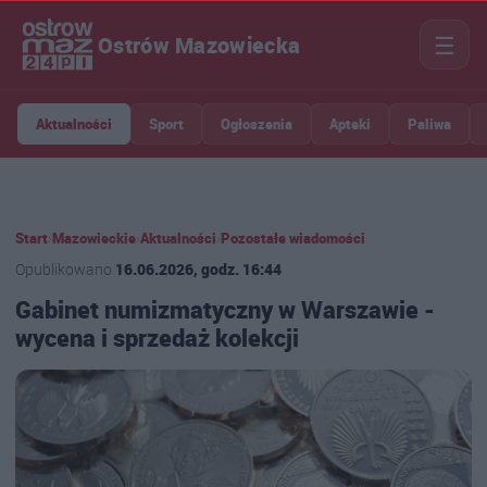
☰
Ostrów Mazowiecka
Aktualności
Sport
Ogłoszenia
Apteki
Paliwa
Start
›
Mazowieckie
›
Aktualności
›
Pozostałe wiadomości
Opublikowano
16.06.2026, godz. 16:44
Gabinet numizmatyczny w Warszawie -
wycena i sprzedaż kolekcji