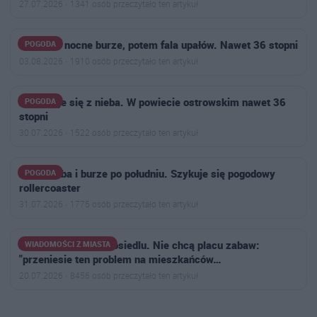
27.07.2026 · 1341 osób przeczytało ten artykuł
Najpierw nocne burze, potem fala upałów. Nawet 36 stopni
POGODA
03.08.2026 · 1910 osób przeczytało ten artykuł
Żar poleje się z nieba. W powiecie ostrowskim nawet 36
POGODA
stopni
30.07.2026 · 1522 osób przeczytało ten artykuł
Żar z nieba i burze po południu. Szykuje się pogodowy
POGODA
rollercoaster
31.07.2026 · 1775 osób przeczytało ten artykuł
Narasta konflikt na osiedlu. Nie chcą placu zabaw:
WIADOMOŚCI Z MIASTA
"przeniesie ten problem na mieszkańców…
20.07.2026 · 8456 osób przeczytało ten artykuł