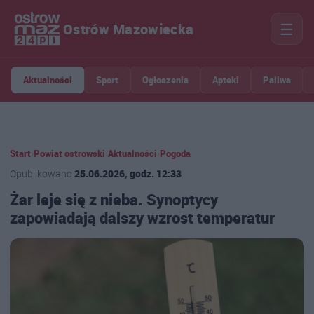
☰
Ostrów Mazowiecka
Aktualności
Sport
Ogłoszenia
Apteki
Paliwa
Start
›
Powiat ostrowski
›
Aktualności
›
Pogoda
Opublikowano
25.06.2026, godz. 12:33
Żar leje się z nieba. Synoptycy
zapowiadają dalszy wzrost temperatur