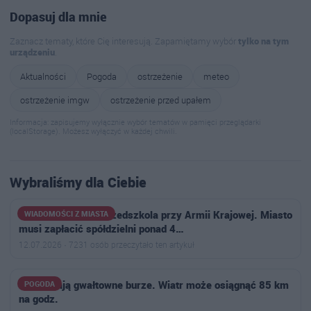
Dopasuj dla mnie
Zaznacz tematy, które Cię interesują. Zapamiętamy wybór
tylko na tym
urządzeniu
.
Aktualności
Pogoda
ostrzeżenie
meteo
ostrzeżenie imgw
ostrzeżenie przed upałem
Informacja: zapisujemy wyłącznie wybór tematów w pamięci przeglądarki
(localStorage). Możesz wyłączyć w każdej chwili.
Wybraliśmy dla Ciebie
Wyrok w sprawie przedszkola przy Armii Krajowej. Miasto
WIADOMOŚCI Z MIASTA
musi zapłacić spółdzielni ponad 4…
12.07.2026 · 7231 osób przeczytało ten artykuł
Nadciągają gwałtowne burze. Wiatr może osiągnąć 85 km
POGODA
na godz.