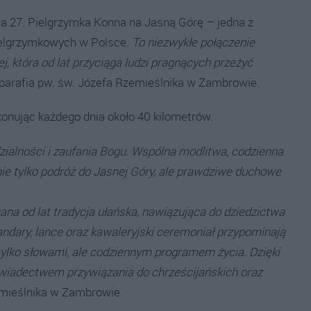
a 27. Pielgrzymka Konna na Jasną Górę – jedna z
pielgrzymkowych w Polsce.
To niezwykłe połączenie
ej, która od lat przyciąga ludzi pragnących przeżyć
 parafia pw. św. Józefa Rzemieślnika w Zambrowie.
onując każdego dnia około 40 kilometrów.
zialności i zaufania Bogu. Wspólna modlitwa, codzienna
o nie tylko podróż do Jasnej Góry, ale prawdziwe duchowe
na od lat tradycja ułańska, nawiązująca do dziedzictwa
ndary, lance oraz kawaleryjski ceremoniał przypominają
e tylko słowami, ale codziennym programem życia. Dzięki
i świadectwem przywiązania do chrześcijańskich oraz
zemieślnika w Zambrowie.