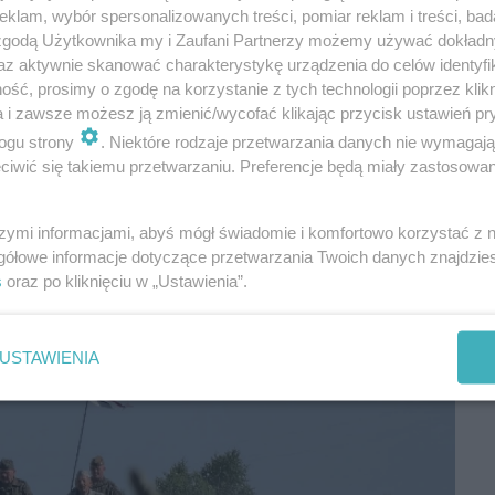
klam, wybór spersonalizowanych treści, pomiar reklam i treści, bad
 zgodą Użytkownika my i Zaufani Partnerzy możemy używać dokład
az aktywnie skanować charakterystykę urządzenia do celów identyfi
ść, prosimy o zgodę na korzystanie z tych technologii poprzez klikn
a i zawsze możesz ją zmienić/wycofać klikając przycisk ustawień pr
ogu strony
. Niektóre rodzaje przetwarzania danych nie wymagaj
iwić się takiemu przetwarzaniu. Preferencje będą miały zastosowania
szymi informacjami, abyś mógł świadomie i komfortowo korzystać z
gółowe informacje dotyczące przetwarzania Twoich danych znajdzi
s
oraz po kliknięciu w „Ustawienia”.
USTAWIENIA