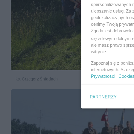
spersonalizowanych re
ulepszanie usług. Za
geolokalizacyjnych or
cenimy Twoją prywatno
Zgoda jest dobrowoln
się w lewym dolnym r
ale masz prawo sprzec
witrynie.
Zapoznaj się z poniż
internetowych. Szcze
Prywatności
i
Cookie
ks. Grzegorz Śniadach
PARTNERZY