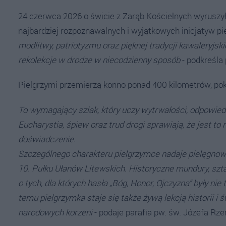
24 czerwca 2026 o świcie z Zarąb Kościelnych wyruszył
najbardziej rozpoznawalnych i wyjątkowych inicjatyw 
modlitwy, patriotyzmu oraz pięknej tradycji kawaleryjski
rekolekcje w drodze w niecodzienny sposób
- podkreśla
Pielgrzymi przemierzą konno ponad 400 kilometrów, pok
To wymagający szlak, który uczy wytrwałości, odpowied
Eucharystia, śpiew oraz trud drogi sprawiają, że jest t
doświadczenie.
Szczególnego charakteru pielgrzymce nadaje pielęgnowa
10. Pułku Ułanów Litewskich. Historyczne mundury, szta
o tych, dla których hasła „Bóg, Honor, Ojczyzna” były ni
temu pielgrzymka staje się także żywą lekcją historii 
narodowych korzeni
- podaje parafia pw. św. Józefa R