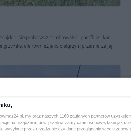
najduje się proboszcz zambrowskiej parafii ks. kan.
ielgrzymkę, ale również jako pielgrzym przemierza jej
niku,
trowmaz24.pl, my oraz naszych 1160 zaufanych partnerów uzyskujem
cje na urządzeniu oraz przetwarzamy dane osobowe, takie jak unika
je wysyłane przez urządzenie czy dane przeglądania w celu zapewn