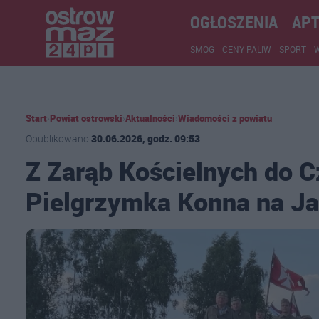
OGŁOSZENIA
APT
SMOG
CENY PALIW
SPORT
Start
›
Powiat ostrowski
›
Aktualności
›
Wiadomości z powiatu
Opublikowano
30.06.2026, godz. 09:53
Z Zarąb Kościelnych do C
Pielgrzymka Konna na Ja