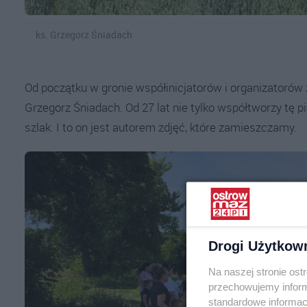
ks. Grzegorz Śniadach
Od początku w gronie współinicjatorów i organizatorów z
Grzegorz Śniadach. Od 27 lat nie tylko współtworzy tę p
szlak. I to on jest autorem zdjęć, które zamieszczamy.
Drogi Użytkow
Na naszej stronie os
przechowujemy informa
standardowe informac