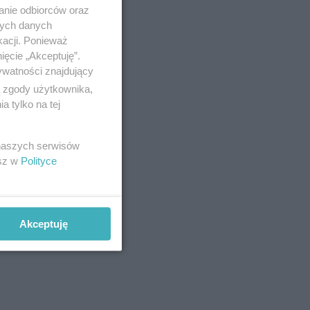
anie odbiorców oraz
nych danych
kacji. Ponieważ
ięcie „Akceptuję”.
ywatności znajdujący
ą zgody użytkownika,
 tylko na tej
 naszych serwisów
esz w
Polityce
Akceptuję