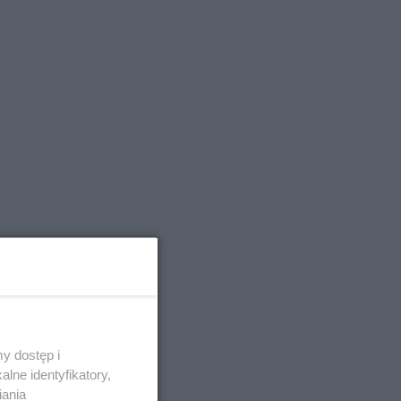
y dostęp i
lne identyfikatory,
iania