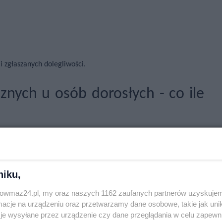
i zgłaszanych dolegliwości.
cznych u osób dorosłych - co ile
ne w tytule: Jak często powinno chodzić się do okulisty? Osoby
b oczu i nie zauważają problemów z widzeniem, mogą spokojnie
trzymania wzroku pod kontrolą. Nie oznacza to oczywiście, że
niku,
i wady wzroku mogą dotknąć ludzi w każdym wieku.
trowmaz24.pl, my oraz naszych 1162 zaufanych partnerów uzyskujem
cje na urządzeniu oraz przetwarzamy dane osobowe, takie jak unika
wiekowej między czterdziestką a sześćdziesiątką - co rok lub co
je wysyłane przez urządzenie czy dane przeglądania w celu zapewn
ymi w organizmie wraz z wiekiem. U części osób pojawiają się