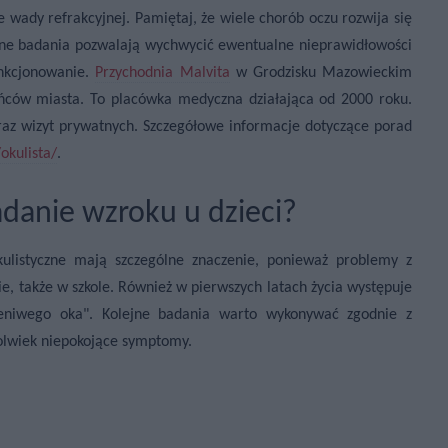
 wady refrakcyjnej. Pamiętaj, że wiele chorób oczu rozwija się
arne badania pozwalają wychwycić ewentualne nieprawidłowości
nkcjonowanie.
Przychodnia Malvita
w Grodzisku Mazowieckim
ańców miasta. To placówka medyczna działająca od 2000 roku.
az wizyt prywatnych. Szczegółowe informacje dotyczące porad
/okulista/
.
danie wzroku u dzieci?
ulistyczne mają szczególne znaczenie, ponieważ problemy z
 także w szkole. Również w pierwszych latach życia występuje
"leniwego oka". Kolejne badania warto wykonywać zgodnie z
kolwiek niepokojące symptomy.