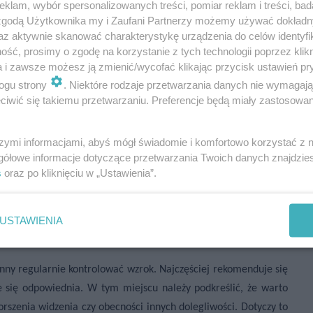
klam, wybór spersonalizowanych treści, pomiar reklam i treści, bad
tórych chorób oczu wzrasta.
 zgodą Użytkownika my i Zaufani Partnerzy możemy używać dokład
az aktywnie skanować charakterystykę urządzenia do celów identyfi
po przekroczeniu 60. W ich przypadku zaleca się coroczne wizyty
ść, prosimy o zgodę na korzystanie z tych technologii poprzez klikn
a i zawsze możesz ją zmienić/wycofać klikając przycisk ustawień pr
recyzyjne monitorowanie stanu zdrowia oczu oraz zachowanie
ogu strony
. Niektóre rodzaje przetwarzania danych nie wymagaj
iwić się takiemu przetwarzaniu. Preferencje będą miały zastosowania
zycy, wizyty u okulisty powinny być coroczne, nawet jeśli nie
e osób z nadciśnieniem, przyjmujących leki sterydowe oraz o
szymi informacjami, abyś mógł świadomie i komfortowo korzystać z
gółowe informacje dotyczące przetwarzania Twoich danych znajdzi
s
oraz po kliknięciu w „Ustawienia”.
ie wzroku, jeśli nosi się
USTAWIENIA
nny regularnie kontrolować wzrok. Najczęściej rekomenduje się
e się odpowiednia. W tym miejscu należy podkreślić, że warto
szenia widzenia czy obecności innych dolegliwości. Dotyczy to