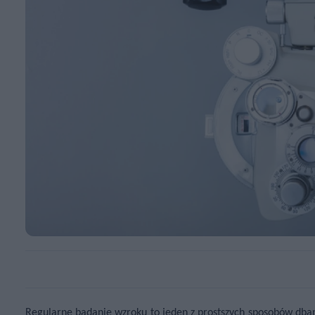
Regularne badanie wzroku to jeden z prostszych sposobów dban