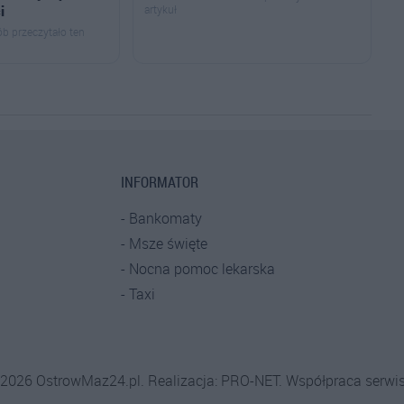
i
artykuł
b przeczytało ten
INFORMATOR
Bankomaty
Msze święte
Nocna pomoc lekarska
Taxi
-2026 OstrowMaz24.pl. Realizacja:
PRO-NET.
Współpraca serwi