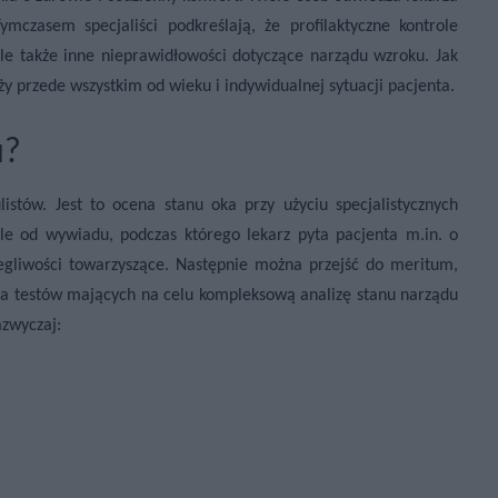
czasem specjaliści podkreślają, że profilaktyczne kontrole
ale także inne nieprawidłowości dotyczące narządu wzroku. Jak
y przede wszystkim od wieku i indywidualnej sytuacji pacjenta.
u?
stów. Jest to ocena stanu oka przy użyciu specjalistycznych
le od wywiadu, podczas którego lekarz pyta pacjenta m.in. o
egliwości towarzyszące. Następnie można przejść do meritum,
ka testów mających na celu kompleksową analizę stanu narządu
azwyczaj: