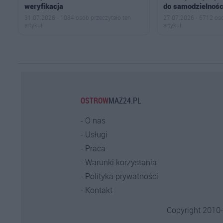
weryfikacja
do samodzielnośc
31.07.2026 · 1084 osób przeczytało ten
27.07.2026 · 6712 osó
artykuł
artykuł
OSTROW
MAZ24.PL
O nas
Usługi
Praca
Warunki korzystania
Polityka prywatności
Kontakt
Copyright 2010