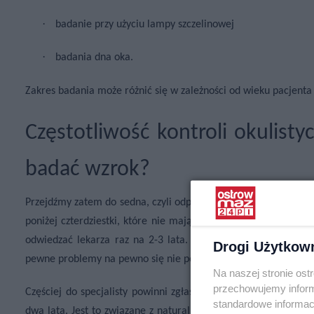
·
badanie przy użyciu lampy szczelinowej
·
badania dna oka.
Zakres badania może różnić się w zależności od wieku pacjenta 
Częstotliwość kontroli okulisty
badać wzrok?
Przejdźmy zatem do sedna, czyli odpowiedzi na pytanie postawio
poniżej czterdziestki, które nie mają zdiagnozowanych choró
odwiedzać lekarza raz na 2-3 lata. Zwykle to wystarcza do u
Drogi Użytkow
pewne problemy na pewno się nie pojawią, ponieważ choroby 
Na naszej stronie os
przechowujemy informa
Częściej do specjalisty powinni zgłaszać się pacjenci z grupy 
standardowe informac
dwa lata. Jest to związane z naturalnymi procesami zachodząc