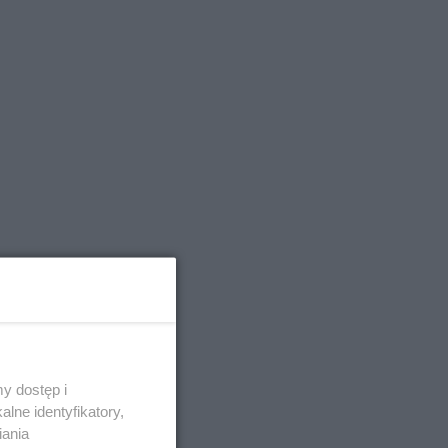
y dostęp i
lne identyfikatory,
iania