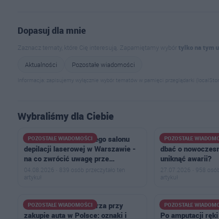
Dopasuj dla mnie
Zaznacz tematy, które Cię interesują. Zapamiętamy wybór
tylko na tym 
Aktualności
Pozostałe wiadomości
Informacja: zapisujemy wyłącznie wybór tematów w pamięci przeglądarki (localStor
Wybraliśmy dla Ciebie
TOP -7 cech najlepszego salonu
Czyszczenie i od
POZOSTAŁE WIADOMOŚCI
POZOSTAŁE WIADOM
depilacji laserowej w Warszawie -
dbać o nowoczesn
na co zwrócić uwagę prze…
uniknąć awarii?
04.08.2026 · 839 osób przeczytało ten
27.07.2026 · 958 osób
artykuł
artykuł
Jak rozpoznać handlarza przy
Trwa zbiórka dla 
POZOSTAŁE WIADOMOŚCI
POZOSTAŁE WIADOM
zakupie auta w Polsce: oznaki i
Po amputacji ręki