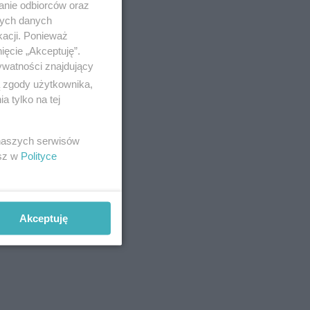
anie odbiorców oraz
nych danych
kacji. Ponieważ
ięcie „Akceptuję”.
ywatności znajdujący
ą zgody użytkownika,
 tylko na tej
 naszych serwisów
esz w
Polityce
Akceptuję