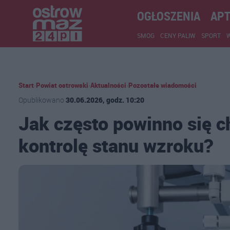
OGŁOSZENIA
APT
SMOG
CENY PALIW
SPORT
Start
›
Powiat ostrowski
›
Aktualności
›
Pozostałe wiadomości
Opublikowano
30.06.2026, godz. 10:20
Jak często powinno się c
kontrolę stanu wzroku?