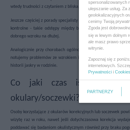
spersonalizowanych re
wtedy trudności z czytaniem z bliska, a ryzyko wystąpienia niek
ulepszanie usług. Za
geolokalizacyjnych or
Jeszcze częściej z porady specjalisty powinny korzystać osoby 
cenimy Twoją prywatno
Zgoda jest dobrowoln
kontrolne - takie odstępy między badaniami pozwalają na p
się w lewym dolnym r
dobrego wzroku na dłużej.
ale masz prawo sprzec
witrynie.
Analogicznie przy chorobach ogólnoustrojowych, zwłaszcza cukr
notujemy problemów ze wzrokiem i widzeniem. Dotyczy to takż
Zapoznaj się z poniż
internetowych. Szcze
historii jaskry w rodzinie.
Prywatności
i
Cookie
Co jaki czas iść na badan
PARTNERZY
okulary/soczewki?
Osoby korzystające z okularów korekcyjnych lub soczewek powi
wizytę raz w roku, nawet jeśli dotychczasowa korekcja wydaj
poddawać się badaniom okulistycznym również przy braku pogor