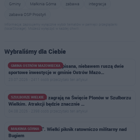
Gminy
Małkinia Górna
zabawa
integracja
zabawa OSP Prostyń
Informacja: zapisujemy wyłącznie wybór tematów w pamięci przeglądarki
(localStorage). Możesz wyłączyć w każdej chwili.
Wybraliśmy dla Ciebie
Umowa z wykonawcą podpisana, niebawem ruszą dwie
GMINA OSTRÓW MAZOWIECKA
sportowe inwestycje w gminie Ostrów Mazo…
23.07.2026 · 2411 osób przeczytało ten artykuł
Weekend i Roxaok zagrają na Święcie Plonów w Szulborzu
SZULBORZE WIELKIE
Wielkim. Atrakcji będzie znacznie …
04.08.2026 · 2398 osób przeczytało ten artykuł
"Silni w jedności". Wielki piknik ratowniczo militarny nad
MAŁKINIA GÓRNA
Bugiem