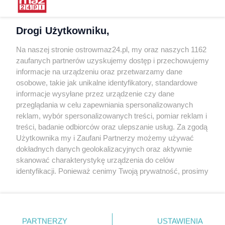
ostrowmaz24.pl.
Drogi Użytkowniku,
OSTROW
MAZ24.PL
Na naszej stronie ostrowmaz24.pl, my oraz naszych 1162
zaufanych partnerów uzyskujemy dostęp i przechowujemy
O nas
informacje na urządzeniu oraz przetwarzamy dane
Usługi
osobowe, takie jak unikalne identyfikatory, standardowe
informacje wysyłane przez urządzenie czy dane
Praca
przeglądania w celu zapewniania spersonalizowanych
Warunki korzystania
reklam, wybór spersonalizowanych treści, pomiar reklam i
Polityka prywatności
treści, badanie odbiorców oraz ulepszanie usług. Za zgodą
Kontakt
Użytkownika my i Zaufani Partnerzy możemy używać
dokładnych danych geolokalizacyjnych oraz aktywnie
INFORMATOR
skanować charakterystykę urządzenia do celów
identyfikacji. Ponieważ cenimy Twoją prywatność, prosimy
Bankomaty
o zgodę na korzystanie z tych technologii poprzez
Msze święte
kliknięcie „Akceptuję”. Zgoda jest dobrowolna i zawsze
możesz ją zmienić/wycofać klikając przycisk ustawień
Nocna pomoc lekarska
prywatności znajdujący się w lewym dolnym rogu strony
Taxi
PARTNERZY
USTAWIENIA