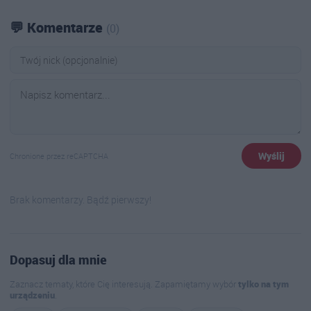
💬 Komentarze
(0)
Wyślij
Chronione przez reCAPTCHA
Brak komentarzy. Bądź pierwszy!
Dopasuj dla mnie
Zaznacz tematy, które Cię interesują. Zapamiętamy wybór
tylko na tym
urządzeniu
.