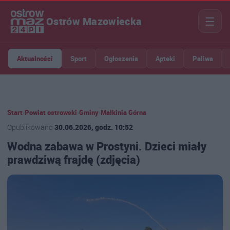
☰
Ostrów Mazowiecka
Aktualności
Sport
Ogłoszenia
Apteki
Paliwa
Start
›
Powiat ostrowski
›
Gminy
›
Małkinia Górna
Opublikowano
30.06.2026, godz. 10:52
Wodna zabawa w Prostyni. Dzieci miały
prawdziwą frajdę (zdjęcia)