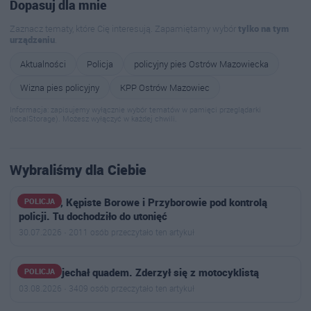
Dopasuj dla mnie
Zaznacz tematy, które Cię interesują. Zapamiętamy wybór
tylko na tym
urządzeniu
.
Aktualności
Policja
policyjny pies Ostrów Mazowiecka
Wizna pies policyjny
KPP Ostrów Mazowiec
Informacja: zapisujemy wyłącznie wybór tematów w pamięci przeglądarki
(localStorage). Możesz wyłączyć w każdej chwili.
Wybraliśmy dla Ciebie
Kiełczew, Kępiste Borowe i Przyborowie pod kontrolą
POLICJA
policji. Tu dochodziło do utonięć
30.07.2026 · 2011 osób przeczytało ten artykuł
11-latek jechał quadem. Zderzył się z motocyklistą
POLICJA
03.08.2026 · 3409 osób przeczytało ten artykuł