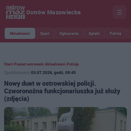
☰
Ostrów Mazowiecka
Aktualności
Sport
Ogłoszenia
Apteki
Paliwa
Start
›
Powiat ostrowski
›
Aktualności
›
Policja
Opublikowano
03.07.2026, godz. 09:45
Nowy duet w ostrowskiej policji.
Czworonożna funkcjonariuszka już służy
(zdjęcia)