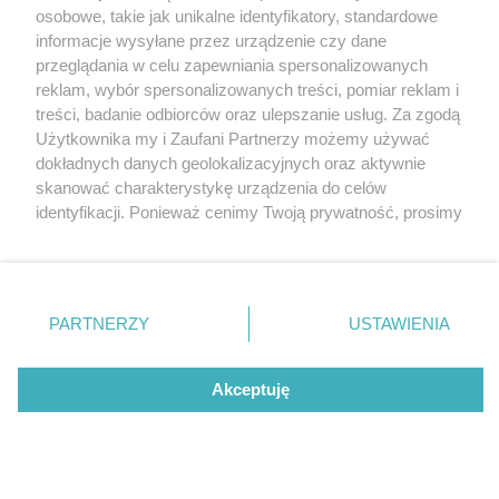
osobowe, takie jak unikalne identyfikatory, standardowe
informacje wysyłane przez urządzenie czy dane
przeglądania w celu zapewniania spersonalizowanych
Publikowane komentarze są prywatnymi opiniami Użytkowników serwisu
ostrowmaz24.pl.
reklam, wybór spersonalizowanych treści, pomiar reklam i
treści, badanie odbiorców oraz ulepszanie usług. Za zgodą
Użytkownika my i Zaufani Partnerzy możemy używać
dokładnych danych geolokalizacyjnych oraz aktywnie
OSTROW
MAZ24.PL
skanować charakterystykę urządzenia do celów
identyfikacji. Ponieważ cenimy Twoją prywatność, prosimy
O nas
o zgodę na korzystanie z tych technologii poprzez
Usługi
kliknięcie „Akceptuję”. Zgoda jest dobrowolna i zawsze
Praca
możesz ją zmienić/wycofać klikając przycisk ustawień
Warunki korzystania
prywatności znajdujący się w lewym dolnym rogu strony
PARTNERZY
USTAWIENIA
. Niektóre rodzaje przetwarzania danych nie wymagają
Polityka prywatności
zgody użytkownika, ale masz prawo sprzeciwić się
Kontakt
takiemu przetwarzaniu. Preferencje będą miały
Akceptuję
zastosowania tylko na tej witrynie.
INFORMATOR
Opcje
Dołącz
0
0
Zapoznaj się z poniższymi informacjami, abyś mógł
Bankomaty
świadomie i komfortowo korzystać z naszych serwisów
Msze święte