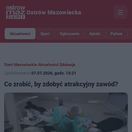
☰
Ostrów Mazowiecka
Aktualności
Sport
Ogłoszenia
Apteki
Paliwa
Start
›
Mazowieckie
›
Aktualności
›
Edukacja
Opublikowano
07.07.2026, godz. 13:21
Co zrobić, by zdobyć atrakcyjny zawód?