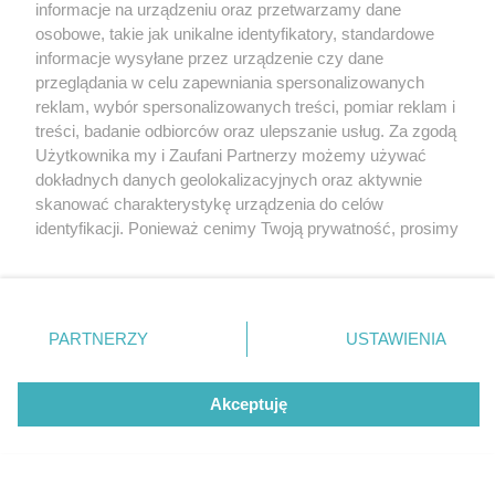
informacje na urządzeniu oraz przetwarzamy dane
O nas
osobowe, takie jak unikalne identyfikatory, standardowe
informacje wysyłane przez urządzenie czy dane
Usługi
przeglądania w celu zapewniania spersonalizowanych
Praca
reklam, wybór spersonalizowanych treści, pomiar reklam i
Warunki korzystania
treści, badanie odbiorców oraz ulepszanie usług. Za zgodą
Polityka prywatności
Użytkownika my i Zaufani Partnerzy możemy używać
dokładnych danych geolokalizacyjnych oraz aktywnie
Kontakt
skanować charakterystykę urządzenia do celów
identyfikacji. Ponieważ cenimy Twoją prywatność, prosimy
INFORMATOR
o zgodę na korzystanie z tych technologii poprzez
Bankomaty
kliknięcie „Akceptuję”. Zgoda jest dobrowolna i zawsze
możesz ją zmienić/wycofać klikając przycisk ustawień
Msze święte
prywatności znajdujący się w lewym dolnym rogu strony
Nocna pomoc lekarska
PARTNERZY
USTAWIENIA
. Niektóre rodzaje przetwarzania danych nie wymagają
Taxi
zgody użytkownika, ale masz prawo sprzeciwić się
takiemu przetwarzaniu. Preferencje będą miały
Akceptuję
REKLAMA
zastosowania tylko na tej witrynie.
Banery i artykuły
Opcje
Dołącz
0
0
Zapoznaj się z poniższymi informacjami, abyś mógł
Reklama wideo
świadomie i komfortowo korzystać z naszych serwisów