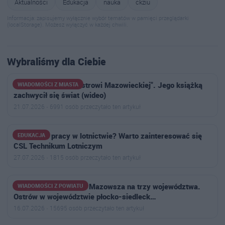
Aktualności
Edukacja
nauka
ckziu
Informacja: zapisujemy wyłącznie wybór tematów w pamięci przeglądarki
(localStorage). Możesz wyłączyć w każdej chwili.
Wybraliśmy dla Ciebie
"Zwykły chłopak z Ostrowi Mazowieckiej". Jego książką
WIADOMOŚCI Z MIASTA
zachwycił się świat (wideo)
21.07.2026 · 6991 osób przeczytało ten artykuł
Marzysz o pracy w lotnictwie? Warto zainteresować się
EDUKACJA
CSL Technikum Lotniczym
27.07.2026 · 1815 osób przeczytało ten artykuł
Powstał plan podziału Mazowsza na trzy województwa.
WIADOMOŚCI Z POWIATU
Ostrów w województwie płocko-siedleck…
16.07.2026 · 15695 osób przeczytało ten artykuł