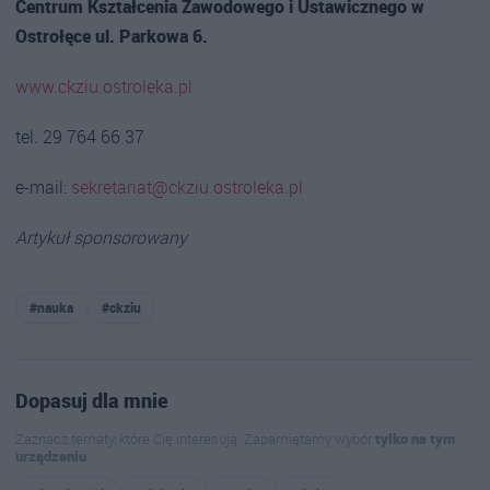
Centrum Kształcenia Zawodowego i Ustawicznego w
Ostrołęce ul. Parkowa 6.
www.ckziu.ostroleka.pl
tel. 29 764 66 37
e-mail:
sekretariat@ckziu.ostroleka.pl
Artykuł sponsorowany
#nauka
#ckziu
Dopasuj dla mnie
Zaznacz tematy, które Cię interesują. Zapamiętamy wybór
tylko na tym
urządzeniu
.