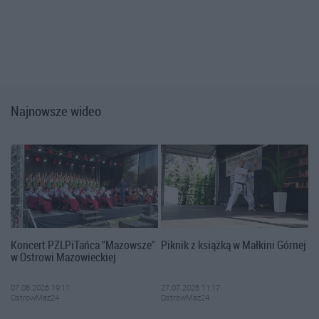
Najnowsze wideo
Koncert PZLPiTańca "Mazowsze"
Piknik z książką w Małkini Górnej
w Ostrowi Mazowieckiej
07.08.2026 19:11
27.07.2026 11:17
OstrowMaz24
OstrowMaz24