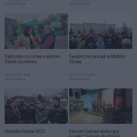
OstrowMaz24
OstrowMaz24
Sadzonka za surowce wtórne-
Świąteczny jarmark w Małkini
Piknik na zielono
Górnej
04.05.2026 15:48
22.12.2025 10:26
OstrowMaz24
OstrowMaz24
Choinka Ostrów 2025
Koncert Galowy wieńczący
projekt "Tydzień dla Polski"