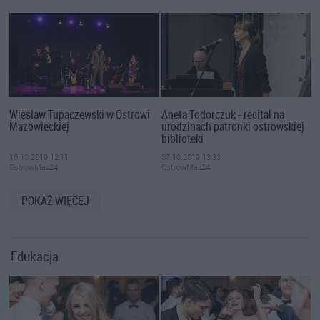
Wiesław Tupaczewski w Ostrowi
Aneta Todorczuk - recital na
Mazowieckiej
urodzinach patronki ostrowskiej
biblioteki
16.10.2019 12:11
07.10.2019 13:33
OstrowMaz24
OstrowMaz24
POKAŻ WIĘCEJ
Edukacja