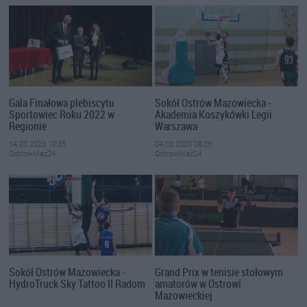
Gala Finałowa plebiscytu
Sokół Ostrów Mazowiecka -
Sportowiec Roku 2022 w
Akademia Koszykówki Legii
Regionie
Warszawa
14.03.2023 10:35
04.03.2020 08:26
OstrowMaz24
OstrowMaz24
Sokół Ostrów Mazowiecka -
Grand Prix w tenisie stołowym
HydroTruck Sky Tattoo II Radom
amatorów w Ostrowi
Mazowieckiej