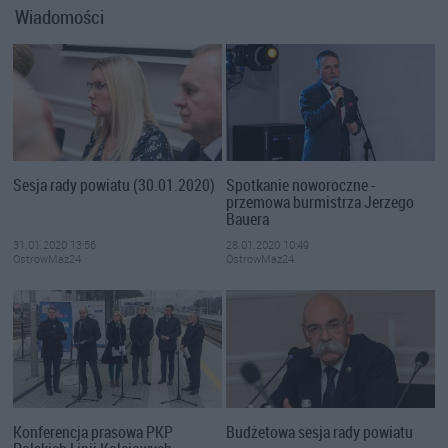
Wiadomości
Sesja rady powiatu (30.01.2020)
Spotkanie noworoczne -
przemowa burmistrza Jerzego
Bauera
31.01.2020 13:56
28.01.2020 10:49
OstrowMaz24
OstrowMaz24
Konferencja prasowa PKP
Budżetowa sesja rady powiatu