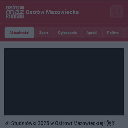
☰
Ostrów Mazowiecka
Aktualności
Sport
Ogłoszenia
Apteki
Paliwa
🎉 Studniówki 2025 w Ostrowi Mazowieckiej! 🕺💃