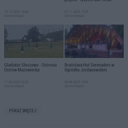
10.12.2025 13:46
07.11.2025 13:25
OstrowMaz24
OstrowMaz24
Gladiator Słoszewo - Ostrovia
Bratislava Hot Serenaders w
Ostrów Mazowiecka
Ogródku Jordanowskim
11.08.2025 12:25
08.08.2025 10:50
OstrowMaz24
OstrowMaz24
POKAŻ WIĘCEJ