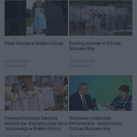
Dzień Dziecka w Małkini Górnej
Briefing prasowy w Ostrowi
Mazowieckiej
01.06.2026 09:37
19.05.2026 14:08
OstrowMaz24
OstrowMaz24
Pierwsza Komunia Święta w
Rozmowa z Hubertem
kościele pw. Najświętszego Serca
Betlejewskim - burmistrzem
Jezusowego w Małkini Górnej
Ostrowi Mazowieckiej
11.05.2026 12:45
05.05.2026 10:17