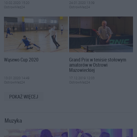
10.02.2020 15:20
24.01.2020 13:39
OstrowMaz24
OstrowMaz24
Wąsewo Cup 2020
Grand Prix w tenisie stołowym
amatorów w Ostrowi
Mazowieckiej
13.01.2020 14:49
17.12.2019 12:03
OstrowMaz24
OstrowMaz24
POKAŻ WIĘCEJ
Muzyka