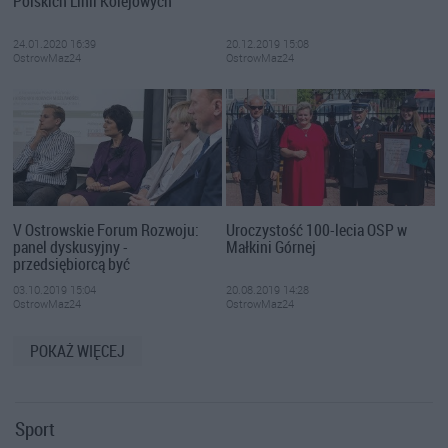
Polskich Linii Kolejowych
24.01.2020 16:39
20.12.2019 15:08
OstrowMaz24
OstrowMaz24
V Ostrowskie Forum Rozwoju:
Uroczystość 100-lecia OSP w
panel dyskusyjny -
Małkini Górnej
przedsiębiorcą być
03.10.2019 15:04
20.08.2019 14:28
OstrowMaz24
OstrowMaz24
POKAŻ WIĘCEJ
Sport