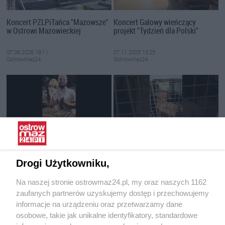
Koncert PZLPiTańca "Mazowsze"
Koncert Galowy wieńczący
w Ostrowi Mazowieckiej
projekt "Tydzień dla Polski"
07.08.2026 19:11
07.11.2025 13:25
OstrowMaz24
OstrowMaz24
Restauracja W.O.R zaprasza na
Interwencja Pogotowia dla
nowości!
Zwierząt
Drogi Użytkowniku,
25.06.2025 11:39
16.06.2025 15:19
Na naszej stronie ostrowmaz24.pl, my oraz naszych 1162
OstrowMaz24
OstrowMaz24
zaufanych partnerów uzyskujemy dostęp i przechowujemy
informacje na urządzeniu oraz przetwarzamy dane
osobowe, takie jak unikalne identyfikatory, standardowe