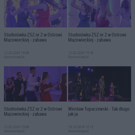
Studniówka ZSZ nr 2 w Ostrowi
Studniówka ZSZ nr 2 w Ostrowi
Mazowieckiej - zabawa
Mazowieckiej - zabawa
12.02.2023 16:08
12.02.2023 15:18
OstrowMaz24
OstrowMaz24
Studniówka ZSZ nr 2 w Ostrowi
Wiesław Tupaczewski - Tak długo
Mazowieckiej - zabawa
jak ja
12.02.2023 15:09
16.10.2019 12:13
OstrowMaz24
OstrowMaz24