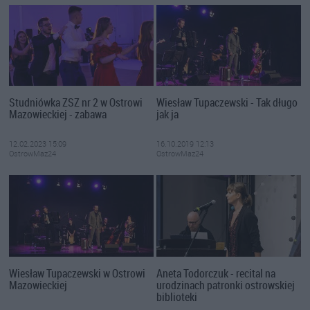
Studniówka ZSZ nr 2 w Ostrowi
Wiesław Tupaczewski - Tak długo
Mazowieckiej - zabawa
jak ja
12.02.2023 15:09
16.10.2019 12:13
OstrowMaz24
OstrowMaz24
Wiesław Tupaczewski w Ostrowi
Aneta Todorczuk - recital na
Mazowieckiej
urodzinach patronki ostrowskiej
biblioteki