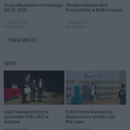
Sesja rady powiatu ostrowskiego
Oficjalne otwarcie ulicy
(06.03.2020)
Przedszkolnej w Małkini Górnej
11.03.2020 15:50
10.03.2020 15:31
OstrowMaz24
OstrowMaz24
POKAŻ WIĘCEJ
Sport
Gala Finałowa plebiscytu
Sokół Ostrów Mazowiecka -
Sportowiec Roku 2022 w
Akademia Koszykówki Legii
Regionie
Warszawa
14.03.2023 10:35
04.03.2020 08:26