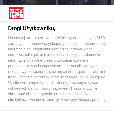
Interwencja Pogotowia dla
Wieczór z muzyką Krzysztofa
Zwierząt
Krawczyka w Starej Elektrowni
Drogi Użytkowniku,
16.06.2025 15:19
07.05.2025 12:31
Na naszej stronie ostrowmaz24.pl, my oraz naszych 1160
OstrowMaz24
OstrowMaz24
zaufanych partnerów uzyskujemy dostęp i przechowujemy
informacje na urządzeniu oraz przetwarzamy dane
osobowe, takie jak unikalne identyfikatory, standardowe
informacje wysyłane przez urządzenie czy dane
przeglądania w celu zapewniania spersonalizowanych
reklam, wybór spersonalizowanych treści, pomiar reklam i
treści, badanie odbiorców oraz ulepszanie usług. Za zgodą
Spotkanie z Rafałem
Ostrowski Styl 2025
Użytkownika my i Zaufani Partnerzy możemy używać
Trzaskowskim w Ostrowi
dokładnych danych geolokalizacyjnych oraz aktywnie
Mazowieckiej
skanować charakterystykę urządzenia do celów
06.04.2025 13:49
10.03.2025 12:30
identyfikacji. Ponieważ cenimy Twoją prywatność, prosimy
OstrowMaz24
OstrowMaz24
o zgodę na korzystanie z tych technologii poprzez
kliknięcie „Akceptuję”. Zgoda jest dobrowolna i zawsze
POKAŻ WIĘCEJ