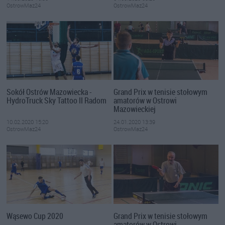
OstrowMaz24
OstrowMaz24
Sokół Ostrów Mazowiecka -
Grand Prix w tenisie stołowym
HydroTruck Sky Tattoo II Radom
amatorów w Ostrowi
Mazowieckiej
10.02.2020 15:20
24.01.2020 13:39
OstrowMaz24
OstrowMaz24
Wąsewo Cup 2020
Grand Prix w tenisie stołowym
amatorów w Ostrowi