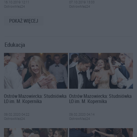
16.10.2019 12:11
07.10.2019 13:33
OstrowMaz24
OstrowMaz24
POKAŻ WIĘCEJ
Edukacja
Ostrów Mazowiecka: Studniówka
Ostrów Mazowiecka: Studniówka
LO im. M. Kopernika
LO im. M. Kopernika
09.02.2020 04:22
09.02.2020 04:14
OstrowMaz24
OstrowMaz24