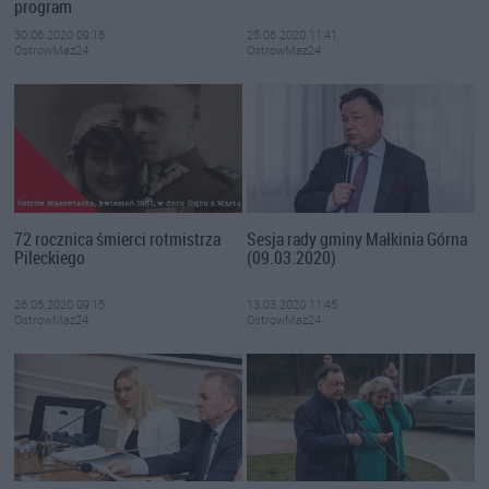
program
30.06.2020 09:18
25.06.2020 11:41
OstrowMaz24
OstrowMaz24
72 rocznica śmierci rotmistrza
Sesja rady gminy Małkinia Górna
Pileckiego
(09.03.2020)
26.05.2020 09:15
13.03.2020 11:45
OstrowMaz24
OstrowMaz24