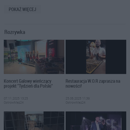
POKAŻ WIĘCEJ
Rozrywka
Koncert Galowy wieńczący
Restauracja W.O.R zaprasza na
projekt "Tydzień dla Polski"
nowości!
07.11.2025 13:25
25.06.2025 11:39
OstrowMaz24
OstrowMaz24