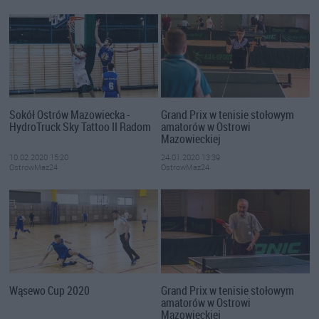
Sokół Ostrów Mazowiecka -
Grand Prix w tenisie stołowym
HydroTruck Sky Tattoo II Radom
amatorów w Ostrowi
Mazowieckiej
10.02.2020 15:20
24.01.2020 13:39
OstrowMaz24
OstrowMaz24
Wąsewo Cup 2020
Grand Prix w tenisie stołowym
amatorów w Ostrowi
Mazowieckiej