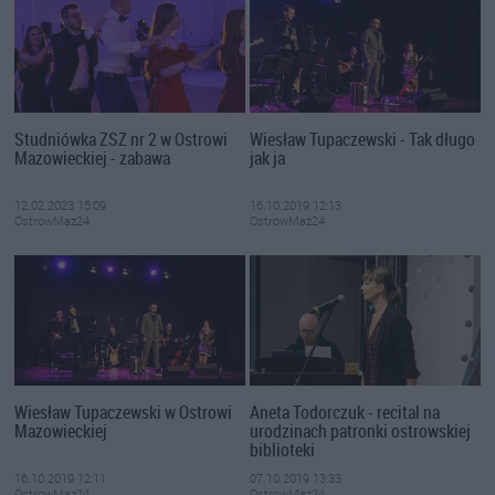
Studniówka ZSZ nr 2 w Ostrowi
Wiesław Tupaczewski - Tak długo
Mazowieckiej - zabawa
jak ja
12.02.2023 15:09
16.10.2019 12:13
OstrowMaz24
OstrowMaz24
Wiesław Tupaczewski w Ostrowi
Aneta Todorczuk - recital na
Mazowieckiej
urodzinach patronki ostrowskiej
biblioteki
16.10.2019 12:11
07.10.2019 13:33
OstrowMaz24
OstrowMaz24