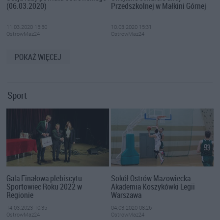
(06.03.2020)
Przedszkolnej w Małkini Górnej
11.03.2020 15:50
10.03.2020 15:31
OstrowMaz24
OstrowMaz24
POKAŻ WIĘCEJ
Sport
Gala Finałowa plebiscytu
Sokół Ostrów Mazowiecka -
Sportowiec Roku 2022 w
Akademia Koszykówki Legii
Regionie
Warszawa
14.03.2023 10:35
04.03.2020 08:26
OstrowMaz24
OstrowMaz24