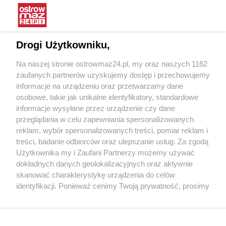
Restauracja W.O.R zaprasza na
Interwencja Pogotowia dla
nowości!
Zwierząt
Drogi Użytkowniku,
25.06.2025 11:39
16.06.2025 15:19
Na naszej stronie ostrowmaz24.pl, my oraz naszych 1162
OstrowMaz24
OstrowMaz24
zaufanych partnerów uzyskujemy dostęp i przechowujemy
informacje na urządzeniu oraz przetwarzamy dane
osobowe, takie jak unikalne identyfikatory, standardowe
informacje wysyłane przez urządzenie czy dane
przeglądania w celu zapewniania spersonalizowanych
reklam, wybór spersonalizowanych treści, pomiar reklam i
treści, badanie odbiorców oraz ulepszanie usług. Za zgodą
Wieczór z muzyką Krzysztofa
Spotkanie z Rafałem
Użytkownika my i Zaufani Partnerzy możemy używać
Krawczyka w Starej Elektrowni
Trzaskowskim w Ostrowi
dokładnych danych geolokalizacyjnych oraz aktywnie
Mazowieckiej
skanować charakterystykę urządzenia do celów
07.05.2025 12:31
06.04.2025 13:49
identyfikacji. Ponieważ cenimy Twoją prywatność, prosimy
OstrowMaz24
OstrowMaz24
o zgodę na korzystanie z tych technologii poprzez
kliknięcie „Akceptuję”. Zgoda jest dobrowolna i zawsze
POKAŻ WIĘCEJ
możesz ją zmienić/wycofać klikając przycisk ustawień