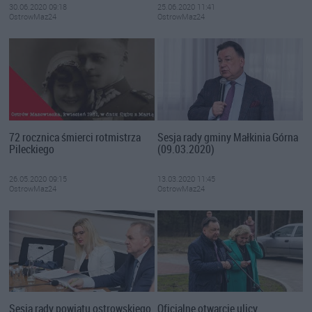
30.06.2020 09:18
25.06.2020 11:41
OstrowMaz24
OstrowMaz24
72 rocznica śmierci rotmistrza
Sesja rady gminy Małkinia Górna
Pileckiego
(09.03.2020)
26.05.2020 09:15
13.03.2020 11:45
OstrowMaz24
OstrowMaz24
Sesja rady powiatu ostrowskiego
Oficjalne otwarcie ulicy