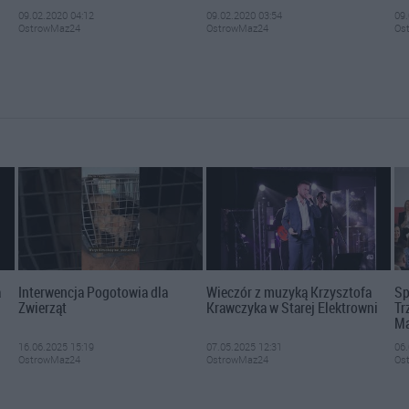
09.02.2020 04:12
09.02.2020 03:54
09.
OstrowMaz24
OstrowMaz24
Os
a
Interwencja Pogotowia dla
Wieczór z muzyką Krzysztofa
Sp
Zwierząt
Krawczyka w Starej Elektrowni
Tr
Ma
16.06.2025 15:19
07.05.2025 12:31
06.
OstrowMaz24
OstrowMaz24
Os