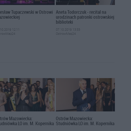
esław Tupaczewski w Ostrowi
Aneta Todorczuk - recital na
zowieckiej
urodzinach patronki ostrowskiej
biblioteki
10.2019 12:11
07.10.2019 13:33
trowMaz24
OstrowMaz24
trów Mazowiecka:
Ostrów Mazowiecka:
udniówka LO im. M. Kopernika
Studniówka LO im. M. Kopernika