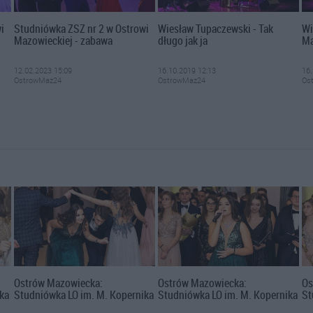
i
Studniówka ZSZ nr 2 w Ostrowi
Wiesław Tupaczewski - Tak
Wi
Mazowieckiej - zabawa
długo jak ja
Ma
12.02.2023 15:09
16.10.2019 12:13
16.
OstrowMaz24
OstrowMaz24
Os
Ostrów Mazowiecka:
Ostrów Mazowiecka:
Os
ka
Studniówka LO im. M. Kopernika
Studniówka LO im. M. Kopernika
St