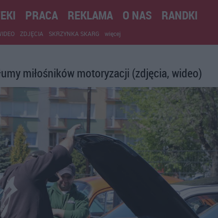
EKI
PRACA
REKLAMA
O NAS
RANDKI
WIDEO
ZDJĘCIA
SKRZYNKA SKARG
więcej
łumy miłośników motoryzacji (zdjęcia, wideo)