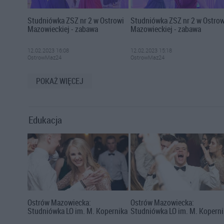
Studniówka ZSZ nr 2 w Ostrowi
Studniówka ZSZ nr 2 w Ostrow
Mazowieckiej - zabawa
Mazowieckiej - zabawa
12.02.2023 16:08
12.02.2023 15:18
OstrowMaz24
OstrowMaz24
POKAŻ WIĘCEJ
Edukacja
Ostrów Mazowiecka:
Ostrów Mazowiecka:
Studniówka LO im. M. Kopernika
Studniówka LO im. M. Koperni