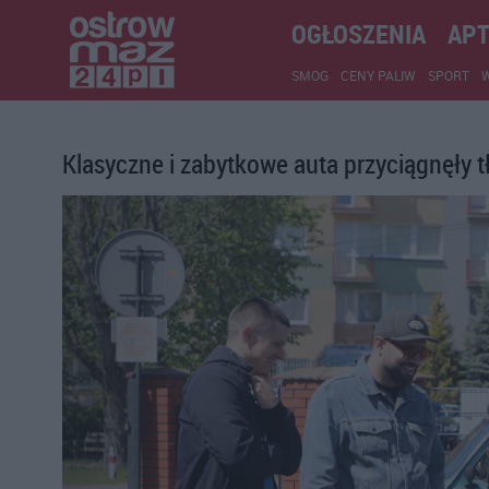
OGŁOSZENIA
APT
SMOG
CENY PALIW
SPORT
Klasyczne i zabytkowe auta przyciągnęły t