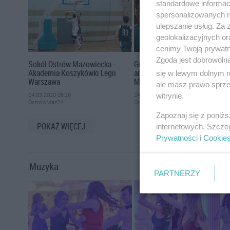
standardowe informac
spersonalizowanych re
ulepszanie usług. Za
geolokalizacyjnych or
cenimy Twoją prywatno
Zgoda jest dobrowoln
Sokół Ostrów Mazowiecka -
Grand Prix w tenisie stołowy
Akademia Koszykówki Legii
amatorów w Ostrowi
się w lewym dolnym r
Warszawa
Mazowieckiej
ale masz prawo sprzec
04.03.2020 08:26
24.01.2020 13:39
witrynie.
OstrowMaz24
OstrowMaz24
Zapoznaj się z poniż
POKAŻ WIĘCEJ
internetowych. Szcze
Prywatności
i
Cookie
Muzyka
PARTNERZY