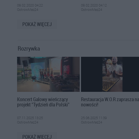
09.02.2020 04:22
09.02.2020 04:12
OstrowMaz24
OstrowMaz24
POKAŻ WIĘCEJ
Rozrywka
Koncert Galowy wieńczący
Restauracja W.O.R zaprasza n
projekt "Tydzień dla Polski"
nowości!
07.11.2025 13:25
25.06.2025 11:39
OstrowMaz24
OstrowMaz24
POKAŻ WIĘCEJ