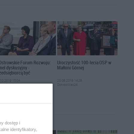
Ostrowskie Forum Rozwoju:
Uroczystość 100-lecia OSP w
nel dyskusyjny -
Małkini Górnej
zedsiębiorcą być
10.2019 15:04
20.08.2019 14:28
trowMaz24
OstrowMaz24
y dostęp i
lne identyfikatory,