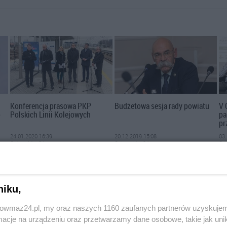
Konferencja prasowa PKP
Budżetowa sesja rady powiatu
V 
o
Polskich Linii Kolejowych
pa
pr
24.01.2020 16:39
20.12.2019 15:08
03.
OstrowMaz24
OstrowMaz24
Os
niku,
trowmaz24.pl, my oraz naszych 1160 zaufanych partnerów uzyskujem
cje na urządzeniu oraz przetwarzamy dane osobowe, takie jak unika