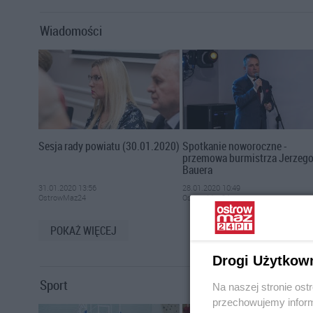
Wiadomości
Sesja rady powiatu (30.01.2020)
Spotkanie noworoczne -
przemowa burmistrza Jerzeg
Bauera
31.01.2020 13:56
28.01.2020 10:49
OstrowMaz24
OstrowMaz24
POKAŻ WIĘCEJ
Drogi Użytkow
Sport
Na naszej stronie os
przechowujemy informa