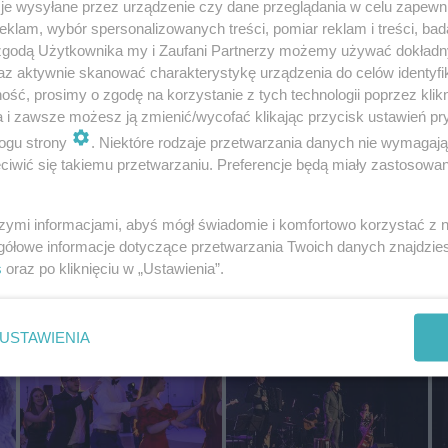
je wysyłane przez urządzenie czy dane przeglądania w celu zapewn
klam, wybór spersonalizowanych treści, pomiar reklam i treści, bad
 zgodą Użytkownika my i Zaufani Partnerzy możemy używać dokład
az aktywnie skanować charakterystykę urządzenia do celów identyfi
ść, prosimy o zgodę na korzystanie z tych technologii poprzez klikn
a i zawsze możesz ją zmienić/wycofać klikając przycisk ustawień pr
m
Grand Prix w tenisie stołowym
Ostrowski Festiwal Pływacki
Pi
amatorów w Ostrowi
Swim & Joy
So
ogu strony
. Niektóre rodzaje przetwarzania danych nie wymagaj
Mazowieckiej
Ma
iwić się takiemu przetwarzaniu. Preferencje będą miały zastosowania
17.12.2019 12:03
10.12.2019 13:33
18.
OstrowMaz24
OstrowMaz24
Os
szymi informacjami, abyś mógł świadomie i komfortowo korzystać z
gółowe informacje dotyczące przetwarzania Twoich danych znajdzi
s
oraz po kliknięciu w „Ustawienia”.
USTAWIENIA