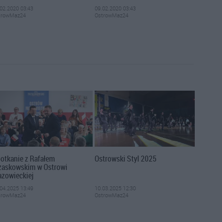
02.2020 03:43
09.02.2020 03:43
trowMaz24
OstrowMaz24
otkanie z Rafałem
Ostrowski Styl 2025
zaskowskim w Ostrowi
zowieckiej
04.2025 13:49
10.03.2025 12:30
trowMaz24
OstrowMaz24