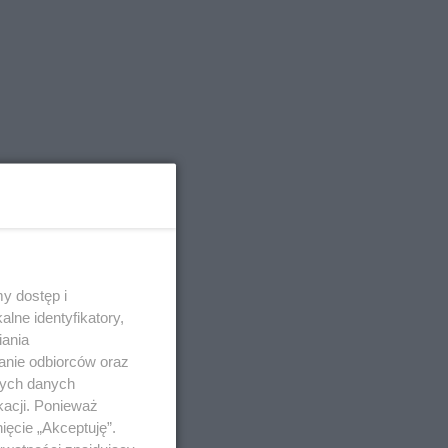
y dostęp i
lne identyfikatory,
iania
anie odbiorców oraz
nych danych
kacji. Ponieważ
ięcie „Akceptuję”.