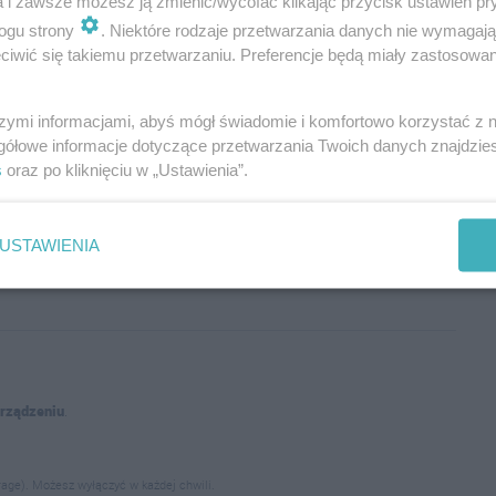
a i zawsze możesz ją zmienić/wycofać klikając przycisk ustawień pr
ogu strony
. Niektóre rodzaje przetwarzania danych nie wymagaj
iwić się takiemu przetwarzaniu. Preferencje będą miały zastosowania
szymi informacjami, abyś mógł świadomie i komfortowo korzystać z
gółowe informacje dotyczące przetwarzania Twoich danych znajdzi
s
oraz po kliknięciu w „Ustawienia”.
Wyślij
USTAWIENIA
urządzeniu
.
age). Możesz wyłączyć w każdej chwili.