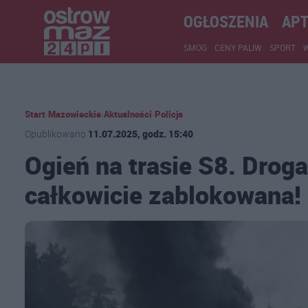
OGŁOSZENIA
APT
SMOG
CENY PALIW
SPORT
Start
›
Mazowieckie
›
Aktualności
›
Policja
Opublikowano
11.07.2025, godz. 15:40
Ogień na trasie S8. Drog
całkowicie zablokowana!