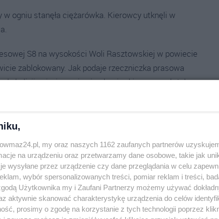
 w ogniu stanęła ciężarówka. Kierowcy utknęli w
a.
presowej S8 na wysokości Woli Rasztowskiej w powiecie
wicie zablokowany. Jak podaje rzeczniczka prasowa
o kolizji ani z innymi pojazdami, a kierowca zdążył
rowadzące przez pobliskie miejscowości. Wiele osób
niku,
 co spowodowało znaczne utrudnienia komunikacyjne w
trowmaz24.pl, my oraz naszych 1162 zaufanych partnerów uzyskujem
cje na urządzeniu oraz przetwarzamy dane osobowe, takie jak unika
je wysyłane przez urządzenie czy dane przeglądania w celu zapewn
klam, wybór spersonalizowanych treści, pomiar reklam i treści, bad
 zgodą Użytkownika my i Zaufani Partnerzy możemy używać dokład
az aktywnie skanować charakterystykę urządzenia do celów identyfi
ść, prosimy o zgodę na korzystanie z tych technologii poprzez klikn