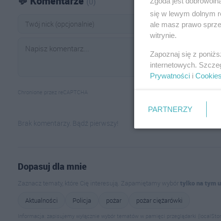
💬 Komentarze
Zgoda jest dobrowoln
(0)
się w lewym dolnym r
ale masz prawo sprzec
witrynie.
Zapoznaj się z poniż
internetowych. Szcze
Prywatności
i
Cookie
Chronione przez reCAPTCHA
PARTNERZY
Brak komentarzy. Bądź pierwszy!
Dopasuj dla mnie
Zaznacz tematy, które Cię interesują. Zapamiętamy wybór
tylko na tym 
Aktualności
Policja
pożar
pożar ciężarówki
Informacja: zapisujemy wyłącznie wybór tematów w pamięci przeglądarki (localStor