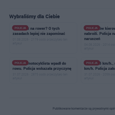
Wybraliśmy dla Ciebie
Wsiadasz na rower? O tych
U sąsiadów kier
POLICJA
POLICJA
zasadach lepiej nie zapominać
nabroili. Policja 
naruszeń
01.08.2026 · 2179 osób przeczytało ten
artykuł
04.08.2026 · 2014 osó
artykuł
50-letni motocyklista wpadł do
BMW 175 km/h.,
POLICJA
POLICJA
rowu. Policja wskazała przyczynę
km/h. Policja zak
31.07.2026 · 2875 osób przeczytało ten
31.07.2026 · 2059 osó
artykuł
artykuł
Publikowane komentarze są prywatnymi opin