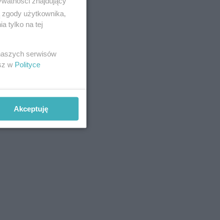
ywatności znajdujący
ą zgody użytkownika,
 tylko na tej
 naszych serwisów
esz w
Polityce
Akceptuję