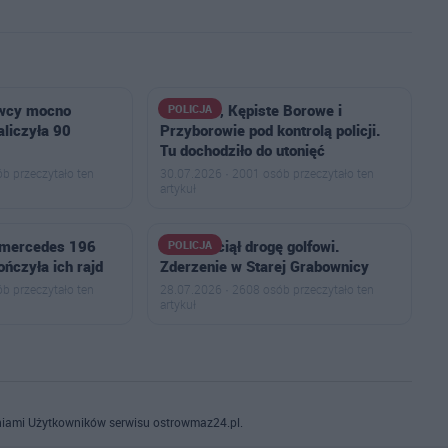
owcy mocno
Kiełczew, Kępiste Borowe i
POLICJA
naliczyła 90
Przyborowie pod kontrolą policji.
Tu dochodziło do utonięć
b przeczytało ten
30.07.2026 · 2001 osób przeczytało ten
artykuł
 mercedes 196
Łoś przeciął drogę golfowi.
POLICJA
ończyła ich rajd
Zderzenie w Starej Grabownicy
b przeczytało ten
28.07.2026 · 2608 osób przeczytało ten
artykuł
iami Użytkowników serwisu ostrowmaz24.pl.