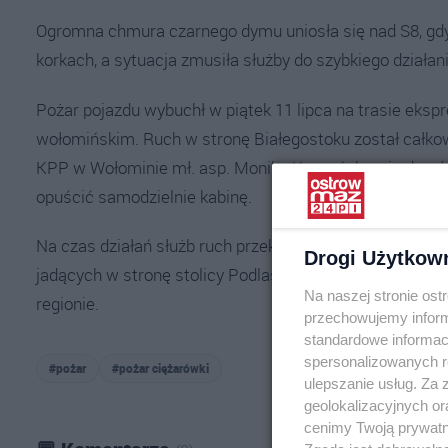
Ogromna chmura czarnego dymu uniosła się nad S8, gdy
korkach, a sytuacja zmusiła służby do szybkiego działani
Pożar pojazdu wybuchł w piątek 11 lipca na trasie eks
wołomińskim. Ruch w stronę Białegostoku został całko
KPP w Wołominie mł. asp. Monika Kaczyńska, nie doszło d
opuścić samodzielnie kabinę.
Na czas działań służb ruch przekierowano na objazdy p
Drogi Użytkow
jadących w stronę stolicy Podlasia utknęło w korkach,
Na naszej stronie os
regionie.
przechowujemy informa
standardowe informac
spersonalizowanych re
#pożar
#pożar ciężarówki
ulepszanie usług. Za
geolokalizacyjnych or
cenimy Twoją prywatno