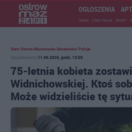
OGŁOSZENIA
APT
SMOG
CENY PALIW
SPORT
Start
›
Ostrów Mazowiecka
›
Aktualności
›
Policja
Opublikowano
11.06.2026, godz. 13:05
75-letnia kobieta zostawi
Widnichowskiej. Ktoś sob
Może widzieliście tę sytu