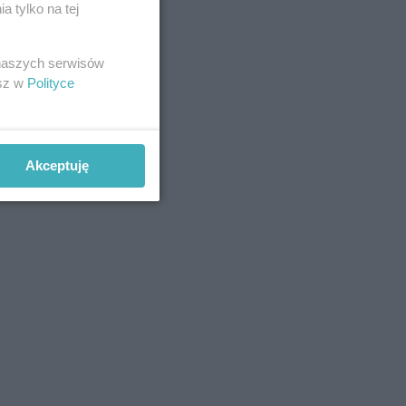
 tylko na tej
 naszych serwisów
esz w
Polityce
Akceptuję