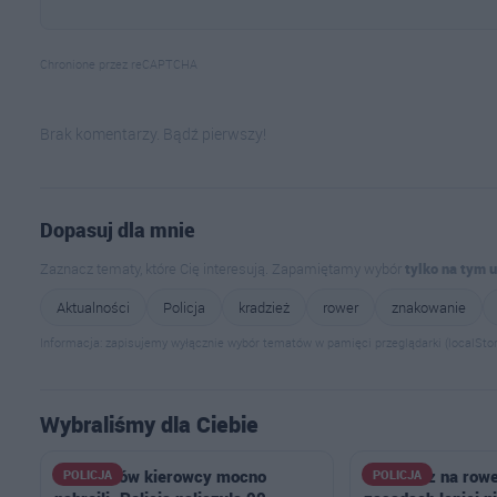
Chronione przez reCAPTCHA
Brak komentarzy. Bądź pierwszy!
Dopasuj dla mnie
Zaznacz tematy, które Cię interesują. Zapamiętamy wybór
tylko na tym 
Aktualności
Policja
kradzież
rower
znakowanie
Informacja: zapisujemy wyłącznie wybór tematów w pamięci przeglądarki (localStor
Wybraliśmy dla Ciebie
U sąsiadów kierowcy mocno
Wsiadasz na rowe
POLICJA
POLICJA