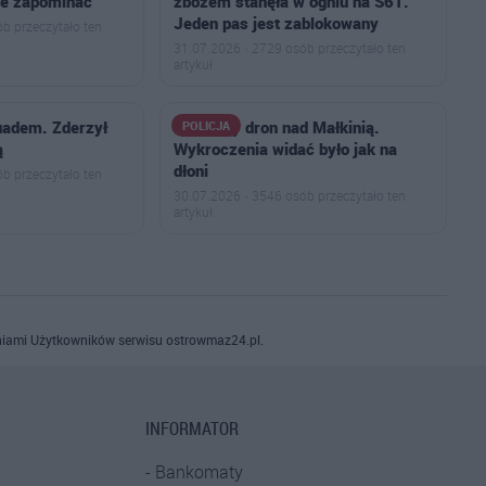
nie zapominać
zbożem stanęła w ogniu na S61.
Jeden pas jest zablokowany
b przeczytało ten
31.07.2026 · 2729 osób przeczytało ten
artykuł
quadem. Zderzył
Policyjny dron nad Małkinią.
POLICJA
ą
Wykroczenia widać było jak na
dłoni
b przeczytało ten
30.07.2026 · 3546 osób przeczytało ten
artykuł
iami Użytkowników serwisu ostrowmaz24.pl.
INFORMATOR
Bankomaty