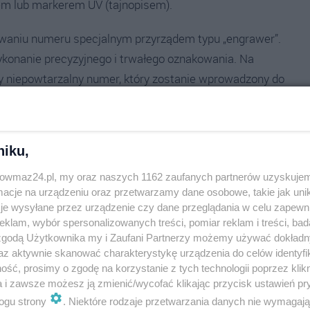
em lub markerem UV (tajnopisem).
aniu numeru specjalnym przyrządem typu „engrawer”.
konanie precyzyjnego i trwałego oznakowania. Na
ny niepowtarzalny numer, który zostanie wprowadzony do
 jego starcia będą powodować zmiany w strukturze
ostawienia śladów jest niemożliwe.
niku,
 Numer identyfikacyjny zostanie trwale naniesiony na
znakowanie, dobrowolnie wyraża zgodę na wprowadzenie
trowmaz24.pl, my oraz naszych 1162 zaufanych partnerów uzyskujem
cje na urządzeniu oraz przetwarzamy dane osobowe, takie jak unika
je wysyłane przez urządzenie czy dane przeglądania w celu zapewn
klam, wybór spersonalizowanych treści, pomiar reklam i treści, bad
nia przedmiotów w sposób niewidoczny w zwykłym
 zgodą Użytkownika my i Zaufani Partnerzy możemy używać dokład
chnący atrament pojawia się tylko w świetle
az aktywnie skanować charakterystykę urządzenia do celów identyfi
ść, prosimy o zgodę na korzystanie z tych technologii poprzez klikn
a i zawsze możesz ją zmienić/wycofać klikając przycisk ustawień pr
ciciela w przypadku jego odnalezienia po kradzieży.
ogu strony
. Niektóre rodzaje przetwarzania danych nie wymagaj