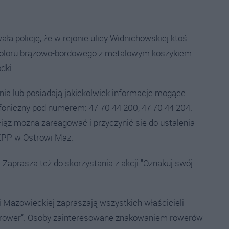
a policję, że w rejonie ulicy Widnichowskiej ktoś
, koloru brązowo-bordowego z metalowym koszykiem.
dki.
nia lub posiadają jakiekolwiek informacje mogące
lefoniczny pod numerem: 47 70 44 200, 47 70 44 204.
ąż można zareagować i przyczynić się do ustalenia
 KPP w Ostrowi Maz.
Zaprasza też do skorzystania z akcji "Oznakuj swój
 Mazowieckiej zapraszają wszystkich właścicieli
ój rower”. Osoby zainteresowane znakowaniem rowerów