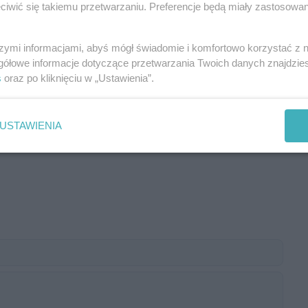
iwić się takiemu przetwarzaniu. Preferencje będą miały zastosowania
eletnich i Patologii Wydziału Prewencji KPP w Ostrowi
elefonicznego w celu ustalenia dogodnego terminu
szymi informacjami, abyś mógł świadomie i komfortowo korzystać z
gółowe informacje dotyczące przetwarzania Twoich danych znajdzi
s
oraz po kliknięciu w „Ustawienia”.
USTAWIENIA