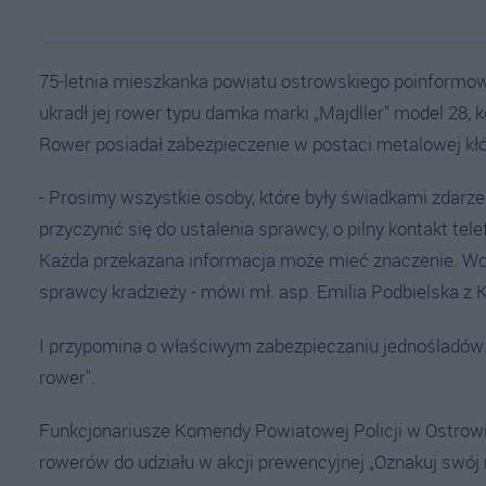
75-letnia mieszkanka powiatu ostrowskiego poinformował
ukradł jej rower typu damka marki „Majdller” model 28
Rower posiadał zabezpieczenie w postaci metalowej kłó
- Prosimy wszystkie osoby, które były świadkami zdarze
przyczynić się do ustalenia sprawcy, o pilny kontakt te
Każda przekazana informacja może mieć znaczenie. Wci
sprawcy kradzieży - mówi mł. asp. Emilia Podbielska z
I przypomina o właściwym zabezpieczaniu jednośladów. 
rower".
Funkcjonariusze Komendy Powiatowej Policji w Ostrowi
rowerów do udziału w akcji prewencyjnej „Oznakuj sw