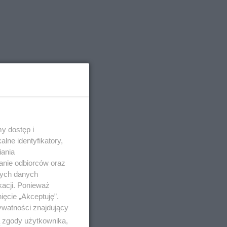
y dostęp i
lne identyfikatory,
iania
anie odbiorców oraz
nych danych
kacji. Ponieważ
ięcie „Akceptuję”.
ywatności znajdujący
ą zgody użytkownika,