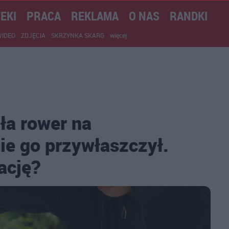
EKI
PRACA
REKLAMA
O NAS
RANDKI
WIDEO
ZDJĘCIA
SKRZYNKA SKARG
więcej
ła rower na
ie go przywłaszczył.
ację?