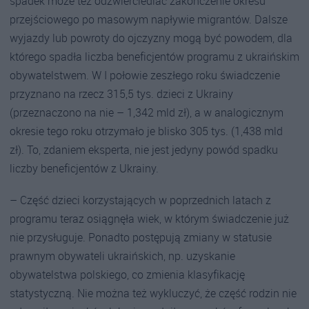
spadek może też odzwierciedlać zakończenie okresu
przejściowego po masowym napływie migrantów. Dalsze
wyjazdy lub powroty do ojczyzny mogą być powodem, dla
którego spadła liczba beneficjentów programu z ukraińskim
obywatelstwem. W I połowie zeszłego roku świadczenie
przyznano na rzecz 315,5 tys. dzieci z Ukrainy
(przeznaczono na nie – 1,342 mld zł), a w analogicznym
okresie tego roku otrzymało je blisko 305 tys. (1,438 mld
zł). To, zdaniem eksperta, nie jest jedyny powód spadku
liczby beneficjentów z Ukrainy.
– Część dzieci korzystających w poprzednich latach z
programu teraz osiągnęła wiek, w którym świadczenie już
nie przysługuje. Ponadto postępują zmiany w statusie
prawnym obywateli ukraińskich, np. uzyskanie
obywatelstwa polskiego, co zmienia klasyfikację
statystyczną. Nie można też wykluczyć, że część rodzin nie