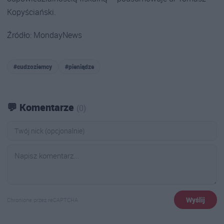
Kopyściański.
Źródło: MondayNews
#cudzoziemcy
#pieniądze
💬 Komentarze
(0)
Wyślij
Chronione przez reCAPTCHA