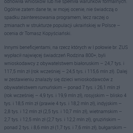
odnowiła wniosków lub nie spełniła warunków formalnych.
Ogólnie zatem dane te, w mojej ocenie, nie świadczą o
spadku zainteresowania programem, lecz raczej o
zmianach w strukturze populacji ukraińskiej w Polsce –
ocenia dr Tomasz Kopyściański.
Innymi beneficjentami, na rzecz których w I połowie br. ZUS
wypłacił najwięcej świadczeń Rodzina 800+, byli
wnioskodawcy z obywatelstwem białoruskim – 24,7 tys. i
117,5 mln zł (rok wcześniej – 24,5 tys. i 115,6 mln zł). Dalej
w zestawieniu znalazły się dzieci wnioskodawców z
obywatelstwem rumuńskim – ponad 7 tys. i 26,1 mln zł
(rok wcześniej – 4,9 tys. i 19,9 mln zł), rosyjskim – blisko 4
tys. i 18,5 mln zł (prawie 4 tys. i 18,2 mln zł), indyjskim –
2,8 tys. i 12 mln zł (2,5 tys. i 10,7 mln zł), wietnamskim –
2,7 tys. i 12,5 mln zł (2,7 tys. i 12,2 mln zł), gruzińskim –
ponad 2 tys. i 8,6 mln zł (1,7 tys. i 7,6 mln zł), bułgarskim –