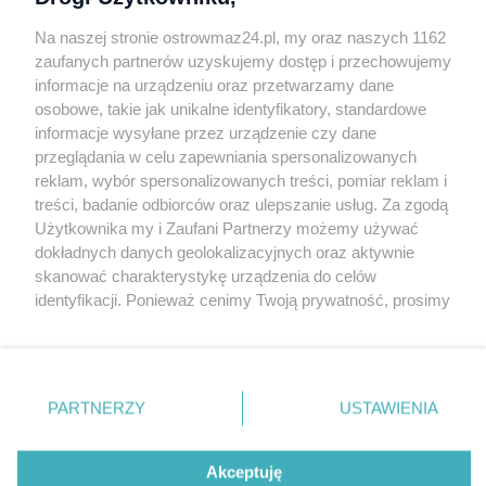
Kontakt
Na naszej stronie ostrowmaz24.pl, my oraz naszych 1162
INFORMATOR
zaufanych partnerów uzyskujemy dostęp i przechowujemy
informacje na urządzeniu oraz przetwarzamy dane
Bankomaty
osobowe, takie jak unikalne identyfikatory, standardowe
Msze święte
informacje wysyłane przez urządzenie czy dane
Nocna pomoc lekarska
przeglądania w celu zapewniania spersonalizowanych
Taxi
reklam, wybór spersonalizowanych treści, pomiar reklam i
treści, badanie odbiorców oraz ulepszanie usług. Za zgodą
REKLAMA
Użytkownika my i Zaufani Partnerzy możemy używać
dokładnych danych geolokalizacyjnych oraz aktywnie
Banery i artykuły
skanować charakterystykę urządzenia do celów
Reklama wideo
identyfikacji. Ponieważ cenimy Twoją prywatność, prosimy
o zgodę na korzystanie z tych technologii poprzez
Reklama w ogłoszeniach
kliknięcie „Akceptuję”. Zgoda jest dobrowolna i zawsze
pl.depositphotos.com
możesz ją zmienić/wycofać klikając przycisk ustawień
prywatności znajdujący się w lewym dolnym rogu strony
Copyright 2010-2026 OstrowMaz24.pl. Realizacja:
PRO-
PARTNERZY
USTAWIENIA
NET.
Współpraca serwis
Moja Ostrołęka
. Niektóre rodzaje przetwarzania danych nie wymagają
zgody użytkownika, ale masz prawo sprzeciwić się
takiemu przetwarzaniu. Preferencje będą miały
Akceptuję