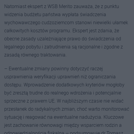
Natomiast ekspert z WSB Merito zauważa, że z punktu
widzenia budżetu państwa wypłata świadczenia
wychowawczego cudzoziemcom stanowi niewielki ułamek
całkowitych kosztów programu. Ekspert jest zdania, że
obecne zasady uzależniające prawo do świadczenia od
legalnego pobytu i zatrudnienia są racjonalne i zgodne z
zasadą równego traktowania.
– Ewentualne zmiany powinny dotyczyć raczej
usprawnienia weryfikacji uprawnień niż ograniczania
dostępu. Wprowadzenie dodatkowych kryteriów mogłoby
być zresztą trudne do realnego wdrożenia i potencjalnie
sprzeczne z prawem UE. W najbliższym czasie nie widać
przesłanek do radykalnych zmian, choć warto monitorować
sytuację i reagować na ewentualne nadużycia. Kluczowe
jest zachowanie równowagi między wsparciem rodzin a
odpowiedzialnością fiskalną – podsumowuje dr Tomasz