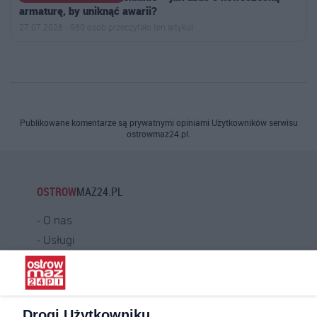
armaturę, by uniknąć awarii?
27.07.2026 · 960 osób przeczytało ten artykuł
Publikowane komentarze są prywatnymi opiniami Użytkowników serwisu
ostrowmaz24.pl.
OSTROW
MAZ24.PL
O nas
Usługi
Praca
Warunki korzystania
Polityka prywatności
Drogi Użytkowniku,