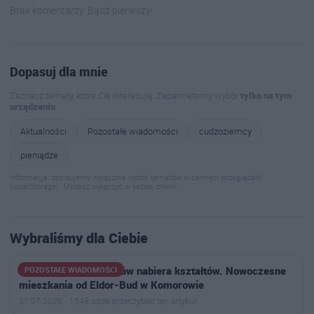
Brak komentarzy. Bądź pierwszy!
Dopasuj dla mnie
Zaznacz tematy, które Cię interesują. Zapamiętamy wybór
tylko na tym
urządzeniu
.
Aktualności
Pozostałe wiadomości
cudzoziemcy
pieniądze
Informacja: zapisujemy wyłącznie wybór tematów w pamięci przeglądarki
(localStorage). Możesz wyłączyć w każdej chwili.
Wybraliśmy dla Ciebie
Osiedle Aleja Bohaterów nabiera kształtów. Nowoczesne
POZOSTAŁE WIADOMOŚCI
mieszkania od Eldor-Bud w Komorowie
31.07.2026 · 1548 osób przeczytało ten artykuł