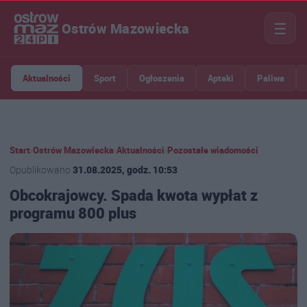
☰
Ostrów Mazowiecka
Aktualności
Sport
Ogłoszenia
Apteki
Paliwa
Start
›
Ostrów Mazowiecka
›
Aktualności
›
Pozostałe wiadomości
Opublikowano
31.08.2025, godz. 10:53
Obcokrajowcy. Spada kwota wypłat z
programu 800 plus