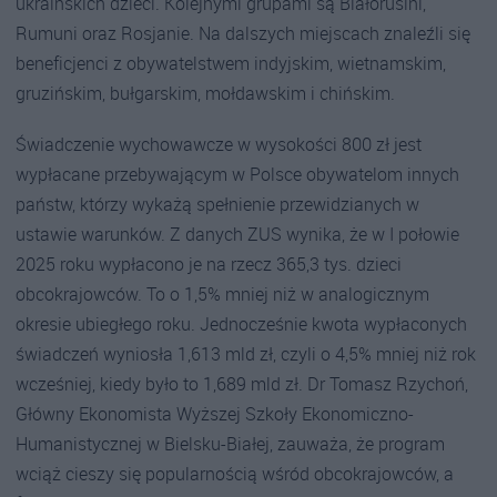
ukraińskich dzieci. Kolejnymi grupami są Białorusini,
Rumuni oraz Rosjanie. Na dalszych miejscach znaleźli się
beneficjenci z obywatelstwem indyjskim, wietnamskim,
gruzińskim, bułgarskim, mołdawskim i chińskim.
Świadczenie wychowawcze w wysokości 800 zł jest
wypłacane przebywającym w Polsce obywatelom innych
państw, którzy wykażą spełnienie przewidzianych w
ustawie warunków. Z danych ZUS wynika, że w I połowie
2025 roku wypłacono je na rzecz 365,3 tys. dzieci
obcokrajowców. To o 1,5% mniej niż w analogicznym
okresie ubiegłego roku. Jednocześnie kwota wypłaconych
świadczeń wyniosła 1,613 mld zł, czyli o 4,5% mniej niż rok
wcześniej, kiedy było to 1,689 mld zł. Dr Tomasz Rzychoń,
Główny Ekonomista Wyższej Szkoły Ekonomiczno-
Humanistycznej w Bielsku-Białej, zauważa, że program
wciąż cieszy się popularnością wśród obcokrajowców, a