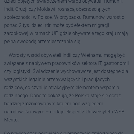
dzieci objętych świadczeniem wśród obywateli Rumunii,
Indii, Gruzji czy Mołdawii rosnącą obecnością tych
społeczności w Polsce. W przypadku Rumunów, wzrost o
ponad 2 tys. dzieci rdr. może być efektem migracji
zarobkowej w ramach UE, gdzie obywatele tego kraju mają
pełną swobodę przemieszczania się.
– Wzrosty wśród obywateli Indii czy Wietnamu mogą być
związane z napływem pracowników sektora IT, gastronomii
czy logistyki. Świadczenie wychowawcze jest dostępne dla
wszystkich legalnie przebywających i pracujących
rodziców, co czyni je atrakcyjnym elementem wsparcia
rodzinnego. Dane te pokazują, że Polska staje się coraz
bardziej zróżnicowanym krajem pod względem
narodowościowym – dodaje ekspert z Uniwersytetu WSB
Merito.
Co pewien czas pojawiają się propozycje zmierzające do