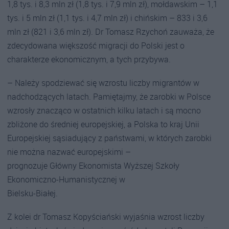
1,8 tys. i 8,3 mln zł (1,8 tys. i 7,9 mln zł), mołdawskim – 1,1
tys. i 5 mln zł (1,1 tys. i 4,7 mln zł) i chińskim – 833 i 3,6
mln zł (821 i 3,6 mln zł). Dr Tomasz Rzychoń zauważa, że
zdecydowana większość migracji do Polski jest o
charakterze ekonomicznym, a tych przybywa.
– Należy spodziewać się wzrostu liczby migrantów w
nadchodzących latach. Pamiętajmy, że zarobki w Polsce
wzrosły znacząco w ostatnich kilku latach i są mocno
zbliżone do średniej europejskiej, a Polska to kraj Unii
Europejskiej sąsiadujący z państwami, w których zarobki
nie można nazwać europejskimi –
prognozuje Główny Ekonomista Wyższej Szkoły
Ekonomiczno-Humanistycznej w
Bielsku-Białej.
Z kolei dr Tomasz Kopyściański wyjaśnia wzrost liczby