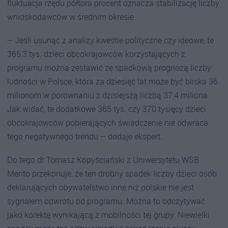
fluktuacja rzędu półtora procent oznacza stabilizację liczby
wnioskodawców w średnim okresie.
– Jeśli usunąć z analizy kwestie polityczne czy ideowe, te
365,3 tys. dzieci obcokrajowców korzystających z
programu można zestawić ze spadkową prognozą liczby
ludności w Polsce, która za dziesięć lat może być bliska 36
milionom w porównaniu z dzisiejszą liczbą 37,4 miliona.
Jak widać, te dodatkowe 365 tys. czy 370 tysięcy dzieci
obcokrajowców pobierających świadczenie nie odwraca
tego negatywnego trendu – dodaje ekspert.
Do tego dr Tomasz Kopyściański z Uniwersytetu WSB
Merito przekonuje, że ten drobny spadek liczby dzieci osób
deklarujących obywatelstwo inne niż polskie nie jest
sygnałem odwrotu od programu. Można to odczytywać
jako korektę wynikającą z mobilności tej grupy. Niewielki