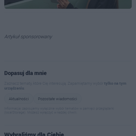
Artykuł sponsorowany
Dopasuj dla mnie
Zaznacz tematy, które Cię interesują. Zapamiętamy wybór
tylko na tym
urządzeniu
.
Aktualności
Pozostałe wiadomości
Informacja: zapisujemy wyłącznie wybór tematów w pamięci przeglądarki
(localStorage). Możesz wyłączyć w każdej chwili.
Wybraliśmy dla Ciebie