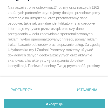
27.07.2026 · 957 osób przeczytało ten artykuł
Na naszej stronie ostrowmaz24.pl, my oraz naszych 1162
zaufanych partnerów uzyskujemy dostęp i przechowujemy
informacje na urządzeniu oraz przetwarzamy dane
Trwa zbiórka dla Marcina Malanki. Po amputacji ręki
POZOSTAŁE WIADOMOŚCI
osobowe, takie jak unikalne identyfikatory, standardowe
walczy o powrót do samodzielności
informacje wysyłane przez urządzenie czy dane
27.07.2026 · 6703 osób przeczytało ten artykuł
przeglądania w celu zapewniania spersonalizowanych
reklam, wybór spersonalizowanych treści, pomiar reklam i
treści, badanie odbiorców oraz ulepszanie usług. Za zgodą
Użytkownika my i Zaufani Partnerzy możemy używać
dokładnych danych geolokalizacyjnych oraz aktywnie
skanować charakterystykę urządzenia do celów
identyfikacji. Ponieważ cenimy Twoją prywatność, prosimy
OSTROW
MAZ24.PL
o zgodę na korzystanie z tych technologii poprzez
kliknięcie „Akceptuję”. Zgoda jest dobrowolna i zawsze
O nas
możesz ją zmienić/wycofać klikając przycisk ustawień
Usługi
prywatności znajdujący się w lewym dolnym rogu strony
PARTNERZY
USTAWIENIA
Praca
. Niektóre rodzaje przetwarzania danych nie wymagają
zgody użytkownika, ale masz prawo sprzeciwić się
Warunki korzystania
takiemu przetwarzaniu. Preferencje będą miały
Akceptuję
Polityka prywatności