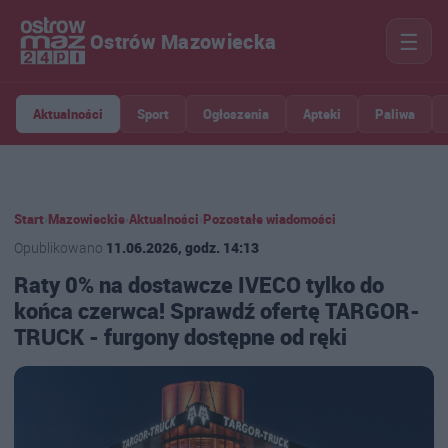
☰
Ostrów Mazowiecka
Aktualności
Sport
Ogłoszenia
Apteki
Paliwa
Start
›
Mazowieckie
›
Aktualności
›
Pozostałe wiadomości
Opublikowano
11.06.2026, godz. 14:13
Raty 0% na dostawcze IVECO tylko do
końca czerwca! Sprawdź ofertę TARGOR-
TRUCK - furgony dostępne od ręki