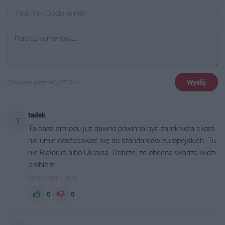
Wyślij
Chronione przez reCAPTCHA
tadek
T
Ta oaza smrodu już dawno powinna być zamknięta skoro
nie umie dostosować się do standardów europejskich. Tu
nie Białoruś albo Ukraina. Dobrze, że obecna władza widzi
problem.
00:15, 20.10.2025
0
0