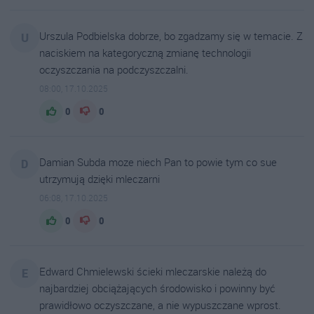
Urszula Podbielska dobrze, bo zgadzamy się w temacie. Z
U
naciskiem na kategoryczną zmianę technologii
oczyszczania na podczyszczalni.
08:00, 17.10.2025
0
0
Damian Subda moze niech Pan to powie tym co sue
D
utrzymują dzięki mleczarni
06:08, 17.10.2025
0
0
Edward Chmielewski ścieki mleczarskie należą do
E
najbardziej obciążających środowisko i powinny być
prawidłowo oczyszczane, a nie wypuszczane wprost.