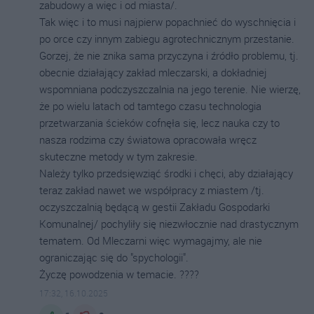
zabudowy a więc i od miasta/.
Tak więc i to musi najpierw popachnieć do wyschnięcia i
po orce czy innym zabiegu agrotechnicznym przestanie.
Gorzej, że nie znika sama przyczyna i źródło problemu, tj.
obecnie działający zakład mleczarski, a dokładniej
wspomniana podczyszczalnia na jego terenie. Nie wierzę,
że po wielu latach od tamtego czasu technologia
przetwarzania ścieków cofnęła się, lecz nauka czy to
nasza rodzima czy światowa opracowała wręcz
skuteczne metody w tym zakresie.
Należy tylko przedsięwziąć środki i chęci, aby działający
teraz zakład nawet we współpracy z miastem /tj.
oczyszczalnią będącą w gestii Zakładu Gospodarki
Komunalnej/ pochyliły się niezwłocznie nad drastycznym
tematem. Od Mleczarni więc wymagajmy, ale nie
ograniczając się do "spychologii".
Życzę powodzenia w temacie. ????
17:32, 16.10.2025