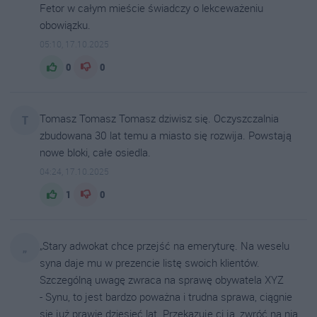
Fetor w całym mieście świadczy o lekceważeniu
obowiązku.
05:10, 17.10.2025
0
0
Tomasz Tomasz Tomasz dziwisz się. Oczyszczalnia
T
zbudowana 30 lat temu a miasto się rozwija. Powstają
nowe bloki, całe osiedla.
04:24, 17.10.2025
1
0
„Stary adwokat chce przejść na emeryturę. Na weselu
„
syna daje mu w prezencie listę swoich klientów.
Szczególną uwagę zwraca na sprawę obywatela XYZ
- Synu, to jest bardzo poważna i trudna sprawa, ciągnie
się już prawie dziesięć lat. Przekazuję ci ją, zwróć na nią