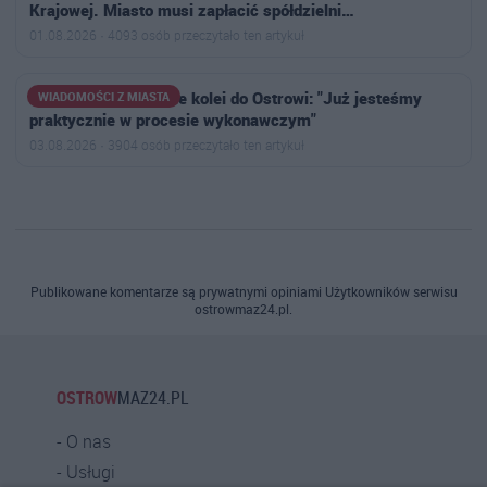
Krajowej. Miasto musi zapłacić spółdzielni…
01.08.2026 · 4093 osób przeczytało ten artykuł
Burmistrz o powrocie kolei do Ostrowi: "Już jesteśmy
WIADOMOŚCI Z MIASTA
praktycznie w procesie wykonawczym"
03.08.2026 · 3904 osób przeczytało ten artykuł
Publikowane komentarze są prywatnymi opiniami Użytkowników serwisu
ostrowmaz24.pl.
OSTROW
MAZ24.PL
O nas
Usługi