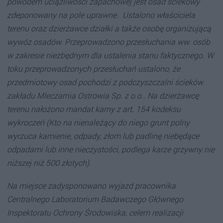
powodem uciążliwości zapachowej jest osad ściekowy
zdeponowany na pole uprawne. Ustalono właściciela
terenu oraz dzierżawce działki a także osobę organizującą
wywóz osadów. Przeprowadzono przesłuchania ww. osób
w zakresie niezbędnym dla ustalenia stanu faktycznego. W
toku przeprowadzonych przesłuchań ustalono, że
przedmiotowy osad pochodzi z podczyszczalni ścieków
zakładu Mleczarnia Ostrowia Sp. z o.o.. Na dzierżawcę
terenu nałożono mandat karny z art. 154 kodeksu
wykroczeń (Kto na nienależący do niego grunt polny
wyrzuca kamienie, odpady, złom lub padlinę niebędące
odpadami lub inne nieczystości, podlega karze grzywny nie
niższej niż 500 złotych).
Na miejsce zadysponowano wyjazd pracownika
Centralnego Laboratorium Badawczego Głównego
Inspektoratu Ochrony Środowiska, celem realizacji