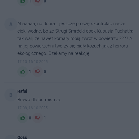
1
0
Ahaaaaa, no dobra… jeszcze proszę skontrolać nasze
A
cieki wodne, bo ze Strugi-Smródki obok Kubusia Puchatka
tak wali, że nawet komary robią zwrot w powietrzu ???? A
na jej powierzchni tworzy się biały kożuch jak z horroru
ekologicznego. Czekamy na reakcję!
17:10, 16.10.2025
1
0
Rafał
B
Brawo dla burmistrza.
17:08, 16.10.2025
0
1
Gość