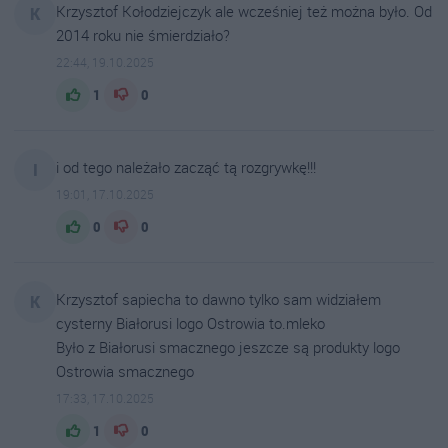
Krzysztof Kołodziejczyk ale wcześniej też można było. Od
K
2014 roku nie śmierdziało?
22:44, 19.10.2025
1
0
i od tego należało zacząć tą rozgrywkę!!!
I
19:01, 17.10.2025
0
0
Krzysztof sapiecha to dawno tylko sam widziałem
K
cysterny Białorusi logo Ostrowia to.mleko
Było z Białorusi smacznego jeszcze są produkty logo
Ostrowia smacznego
17:33, 17.10.2025
1
0