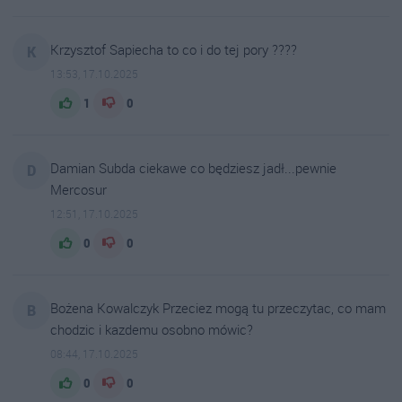
Krzysztof Sapiecha to co i do tej pory ????
K
13:53, 17.10.2025
1
0
Damian Subda ciekawe co będziesz jadł...pewnie
D
Mercosur
12:51, 17.10.2025
0
0
Bożena Kowalczyk Przeciez mogą tu przeczytac, co mam
B
chodzic i kazdemu osobno mówic?
08:44, 17.10.2025
0
0