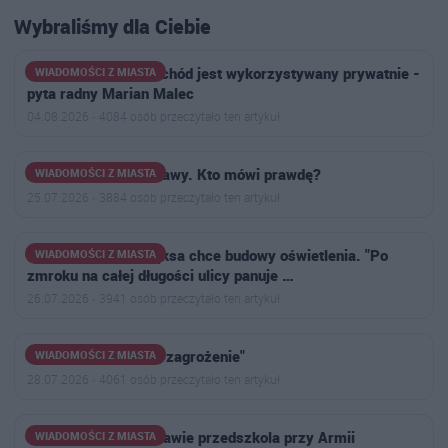
Wybraliśmy dla Ciebie
Czy służbowy samochód jest wykorzystywany prywatnie -
WIADOMOŚCI Z MIASTA
pyta radny Marian Malec
04.08.2026 · 4084 osób przeczytało ten artykuł
Awantura o stertę trawy. Kto mówi prawdę?
WIADOMOŚCI Z MIASTA
25.07.2026 · 3884 osób przeczytało ten artykuł
Radny Sebastian Pęksa chce budowy oświetlenia. "Po
WIADOMOŚCI Z MIASTA
zmroku na całej długości ulicy panuje …
26.07.2026 · 3941 osób przeczytało ten artykuł
"Istnieje potencjalne zagrożenie"
WIADOMOŚCI Z MIASTA
28.07.2026 · 4061 osób przeczytało ten artykuł
Kulisy wyroku w sprawie przedszkola przy Armii
WIADOMOŚCI Z MIASTA