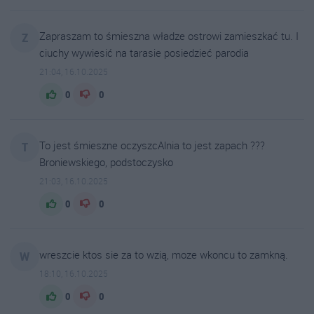
Zapraszam to śmieszna władze ostrowi zamieszkać tu. I
Z
ciuchy wywiesić na tarasie posiedzieć parodia
21:04, 16.10.2025
0
0
To jest śmieszne oczyszcAlnia to jest zapach ???
T
Broniewskiego, podstoczysko
21:03, 16.10.2025
0
0
wreszcie ktos sie za to wzią, moze wkoncu to zamkną.
W
18:10, 16.10.2025
0
0