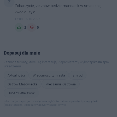
Z
Zobaczycie, ze znów bedzie mandacik w smiesznej
kwocie i tyle
17:08, 16.10.2025
2
0
Dopasuj dla mnie
Zaznacz tematy, które Cię interesują. Zapamiętamy wybór
tylko na tym
urządzeniu
.
Aktualności
Wiadomości z miasta
smród
Ostrów Mazowiecka
Mleczarnia Ostrowia
Hubert Betlejewski
Informacja: zapisujemy wyłącznie wybór tematów w pamięci przeglądarki
(localStorage). Możesz wyłączyć w każdej chwili.