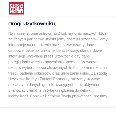
Praca
Warunki korzystania
Polityka prywatności
Drogi Użytkowniku,
Kontakt
Na naszej stronie ostrowmaz24.pl, my oraz naszych 1162
INFORMATOR
zaufanych partnerów uzyskujemy dostęp i przechowujemy
informacje na urządzeniu oraz przetwarzamy dane
Bankomaty
osobowe, takie jak unikalne identyfikatory, standardowe
Msze święte
informacje wysyłane przez urządzenie czy dane
Nocna pomoc lekarska
przeglądania w celu zapewniania spersonalizowanych
Taxi
reklam, wybór spersonalizowanych treści, pomiar reklam i
treści, badanie odbiorców oraz ulepszanie usług. Za zgodą
REKLAMA
Użytkownika my i Zaufani Partnerzy możemy używać
dokładnych danych geolokalizacyjnych oraz aktywnie
Banery i artykuły
skanować charakterystykę urządzenia do celów
Reklama wideo
identyfikacji. Ponieważ cenimy Twoją prywatność, prosimy
o zgodę na korzystanie z tych technologii poprzez
Reklama w ogłoszeniach
kliknięcie „Akceptuję”. Zgoda jest dobrowolna i zawsze
pl.depositphotos.com
możesz ją zmienić/wycofać klikając przycisk ustawień