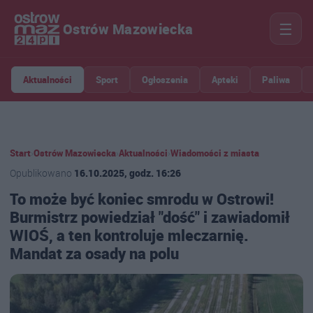
☰
Ostrów Mazowiecka
Aktualności
Sport
Ogłoszenia
Apteki
Paliwa
Start
›
Ostrów Mazowiecka
›
Aktualności
›
Wiadomości z miasta
Opublikowano
16.10.2025, godz. 16:26
To może być koniec smrodu w Ostrowi!
Burmistrz powiedział "dość" i zawiadomił
WIOŚ, a ten kontroluje mleczarnię.
Mandat za osady na polu