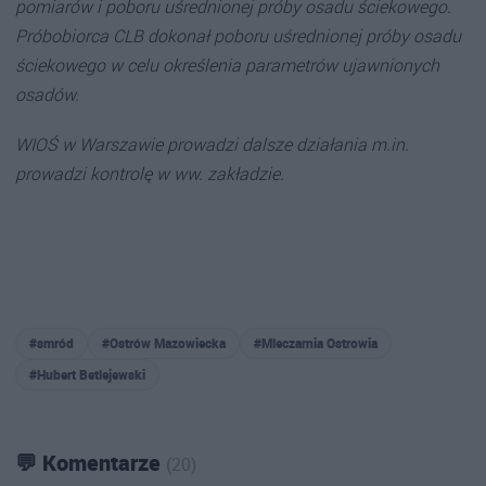
pomiarów i poboru uśrednionej próby osadu ściekowego.
Próbobiorca CLB dokonał poboru uśrednionej próby osadu
ściekowego w celu określenia parametrów ujawnionych
osadów.
WIOŚ w Warszawie prowadzi dalsze działania m.in.
prowadzi kontrolę w ww. zakładzie.
#smród
#Ostrów Mazowiecka
#Mleczarnia Ostrowia
#Hubert Betlejewski
💬 Komentarze
(20)