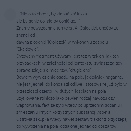
..."Nie o to chodzi, by złapać króliczka,
.
ale by gonić go, ale by gonić go..."
Znamy powszechnie ten tekst A. Osieckiej, choćby ze
znanej od
dawna piosenki "Króliczek" w wykonaniu zespołu
"Skaldowie".
Cytowany fragment używany jest też w takich, jak ten,
przypadkach, w zależności od kontekstu, zwłaszcza gdy
sprawa zdaje się mieć tzw. "drugie dno".
Bowiem wywiezienie osadu na pole, jakkolwiek naganne,
nie jest jednak do końca szkodliwe i stosowane już było w
przeszłości często i w dużych ilościach na pola
użytkowane rolniczo jako pewien rodzaj nawozu czy
wapnowania, fakt że było wtedy po uprzednim dodaniu i
zmieszaniu innych korzystnych substancji /sp-nia
Ostrovia zakupiła wtedy nawet zestaw traktor z przyczepą
do wywożenia na pola, oddalone jednak od obszarów