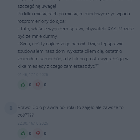
szczególną uwagę!
Po kilku miesiącach po miesiącu miodowym syn wpada
rozpromieniony do ojca:
- Tato, właśnie wygrałem sprawę obywatela XYZ. Możesz
być ze mnie dumny.
- Synu, coś ty najlepszego narobił. Dzięki tej sprawie
zbudowałem nasz dom, wykształciłem cię, ostatnio
zmieniłem samochód, a ty tak po prostu wygrałeś ją w
kilka miesięcy z czego zamierzasz żyć?”
01:46, 17.10.2025
0
0
Brawo! Co o prawda pół roku to zajęło ale zawsze to
B
coś????
22:30, 16.10.2025
0
0