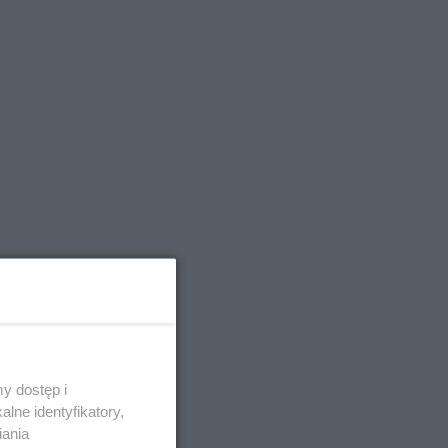
y dostęp i
lne identyfikatory,
iania