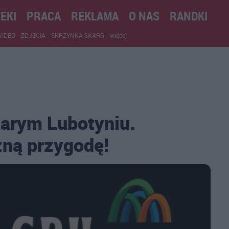
EKI
PRACA
REKLAMA
O NAS
RANDKI
WIDEO
ZDJĘCIA
SKRZYNKA SKARG
więcej
arym Lubotyniu.
ną przygodę!