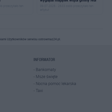
b przeczytało ten
09.07.2026 · 2633 osób przeczytało ten
artykuł
iami Użytkowników serwisu ostrowmaz24.pl.
INFORMATOR
Bankomaty
Msze święte
Nocna pomoc lekarska
Taxi