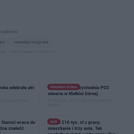
urządzeniu
.
iew
warsztaty muzyczne
age). Możesz wyłączyć w każdej chwili.
wska odebrała akt
Nowoczesna przychodnia POZ
MAŁKINIA GÓRNA
otwarta w Małkini Górnej
b przeczytało ten
03.08.2026 · 2013 osób przeczytało ten
artykuł
 Staroci wraca do
Ponad 216 tys. zł z pracy,
NUR
żna znaleźć
mieszkanie i trzy auta. Tak
i
wygląda majątek wójta gminy Nur