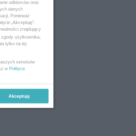
anie odbiorców oraz
nych danych
kacji. Ponieważ
ięcie „Akceptuję”.
ywatności znajdujący
ą zgody użytkownika,
 tylko na tej
 naszych serwisów
esz w
Polityce
Akceptuję