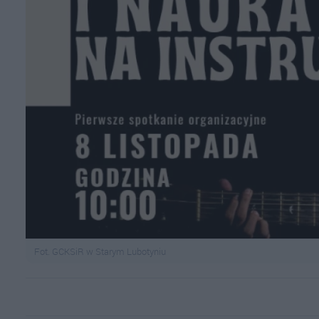
Fot. GCKSiR w Starym Lubotyniu