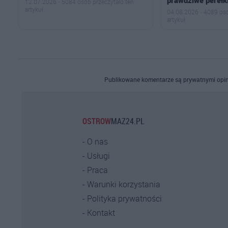
12.07.2026 · 5084 osób przeczytało ten
artykuł
04.08.2026 · 4089 osó
artykuł
Publikowane komentarze są prywatnymi opin
OSTROW
MAZ24.PL
O nas
Usługi
Praca
Warunki korzystania
Polityka prywatności
Kontakt