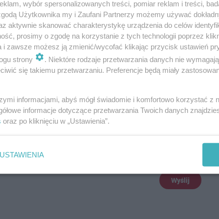
doświadczenie muzyczne, czy dopiero zaczynasz, zajęcia
klam, wybór spersonalizowanych treści, pomiar reklam i treści, bad
 zgodą Użytkownika my i Zaufani Partnerzy możemy używać dokład
nsowania.
az aktywnie skanować charakterystykę urządzenia do celów identyfi
ść, prosimy o zgodę na korzystanie z tych technologii poprzez klikn
a i zawsze możesz ją zmienić/wycofać klikając przycisk ustawień pr
ogu strony
. Niektóre rodzaje przetwarzania danych nie wymagaj
iwić się takiemu przetwarzaniu. Preferencje będą miały zastosowania
szymi informacjami, abyś mógł świadomie i komfortowo korzystać z
gółowe informacje dotyczące przetwarzania Twoich danych znajdzi
s
oraz po kliknięciu w „Ustawienia”.
USTAWIENIA
Wyślij