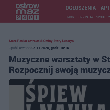
OGŁOSZENIA
APT
SMOG
CENY PALIW
SPORT
Start
›
Powiat ostrowski
›
Gminy
›
Stary Lubotyń
Opublikowano
05.11.2025, godz. 10:15
Muzyczne warsztaty w St
Rozpocznij swoją muzycz