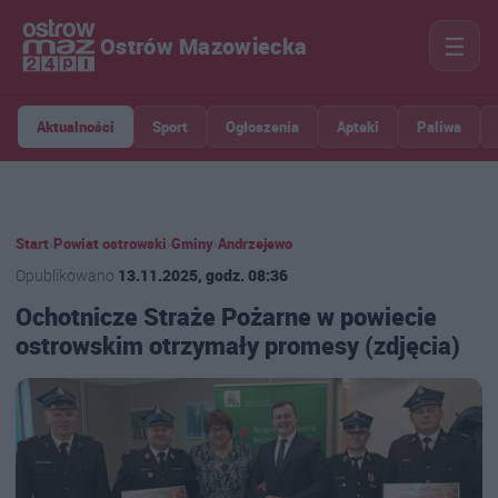
☰
Ostrów Mazowiecka
Aktualności
Sport
Ogłoszenia
Apteki
Paliwa
Start
›
Powiat ostrowski
›
Gminy
›
Andrzejewo
Opublikowano
13.11.2025, godz. 08:36
Ochotnicze Straże Pożarne w powiecie
ostrowskim otrzymały promesy (zdjęcia)