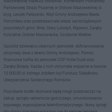
Mazowieckiej Mateusz Morawski, Komendant Powiatowy
Państwowej Straży Pożarnej w Ostrowi Mazowieckiej st.
bryg. Leszek Falbowski, Wójt Gminy Andrzejewo Beata
Ponichtera oraz przedstawiciele władz samorządowych
pozostałych gmin: Brok, Stary Lubotyń, Wąsewo, Zaręby
Kościelne, Ostrów Mazowiecka, Szulborze Wielkie.
Spośród dziewięciu obecnych jednostek, dofinansowanie
otrzymały dwie z terenu Gminy Andrzejewo. Pomoc
finansowa trafiła do jednostek OSP Króle Duże oraz
Zaręby-Bolędy. Każda z nich otrzymała wsparcie w kwocie
10 000,00 zł, którego źródłem był Fundusz Składkowy
Ubezpieczenia Społecznego Rolników.
Pozyskane środki druhowie będą mogli przeznaczyć na
zakup: sprzętu ratowniczo-gaśniczego, umundurowania
bojowego, wyposażenia teleinformatycznego. Nowy sprzęt
dla straży znacząco przyczyni się do bezpieczeństwa