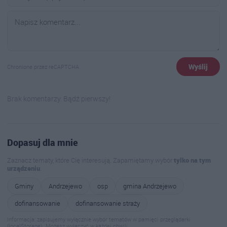
Wyślij
Chronione przez reCAPTCHA
Brak komentarzy. Bądź pierwszy!
Dopasuj dla mnie
Zaznacz tematy, które Cię interesują. Zapamiętamy wybór
tylko na tym
urządzeniu
.
Gminy
Andrzejewo
osp
gmina Andrzejewo
dofinansowanie
dofinansowanie straży
Informacja: zapisujemy wyłącznie wybór tematów w pamięci przeglądarki
(localStorage). Możesz wyłączyć w każdej chwili.