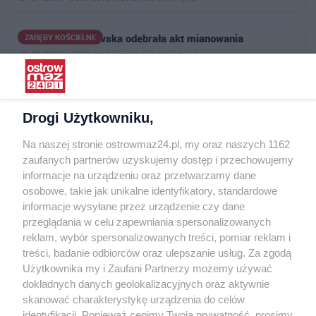
Urszula Nienałtowska odebrała akt mianowania
ZARĘBY KOŚCIELNE
06.08.2026 · 2200 osób przeczytało ten artykuł
Weekend i Roxaok zagrają na Święcie Plonów w Szulborzu
SZULBORZE WIELKIE
Wielkim. Atrakcji będzie znacznie …
Drogi Użytkowniku,
04.08.2026 · 2507 osób przeczytało ten artykuł
Na naszej stronie ostrowmaz24.pl, my oraz naszych 1162
zaufanych partnerów uzyskujemy dostęp i przechowujemy
informacje na urządzeniu oraz przetwarzamy dane
osobowe, takie jak unikalne identyfikatory, standardowe
informacje wysyłane przez urządzenie czy dane
Publikowane komentarze są prywatnymi opiniami Użytkowników serwisu
przeglądania w celu zapewniania spersonalizowanych
ostrowmaz24.pl.
reklam, wybór spersonalizowanych treści, pomiar reklam i
treści, badanie odbiorców oraz ulepszanie usług. Za zgodą
Użytkownika my i Zaufani Partnerzy możemy używać
dokładnych danych geolokalizacyjnych oraz aktywnie
OSTROW
MAZ24.PL
skanować charakterystykę urządzenia do celów
identyfikacji. Ponieważ cenimy Twoją prywatność, prosimy