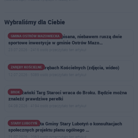
Wybraliśmy dla Ciebie
Umowa z wykonawcą podpisana, niebawem ruszą dwie
GMINA OSTRÓW MAZOWIECKA
sportowe inwestycje w gminie Ostrów Mazo…
23.07.2026 · 2416 osób przeczytało ten artykuł
Letni Festyn w Zarębach Kościelnych (zdjęcia, wideo)
ZARĘBY KOŚCIELNE
12.07.2026 · 5089 osób przeczytało ten artykuł
Nadbużański Targ Staroci wraca do Broku. Będzie można
BROK
znaleźć prawdziwe perełki
04.08.2026 · 4194 osób przeczytało ten artykuł
Ogłoszenie Wójta Gminy Stary Lubotyń o konsultacjach
STARY LUBOTYŃ
społecznych projektu planu ogólnego …
21.07.2026 · 2063 osób przeczytało ten artykuł