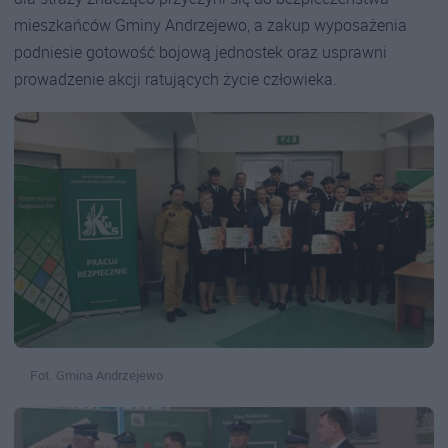
mieszkańców Gminy Andrzejewo, a zakup wyposażenia
podniesie gotowość bojową jednostek oraz usprawni
prowadzenie akcji ratujących życie człowieka.
Fot. Gmina Andrzejewo