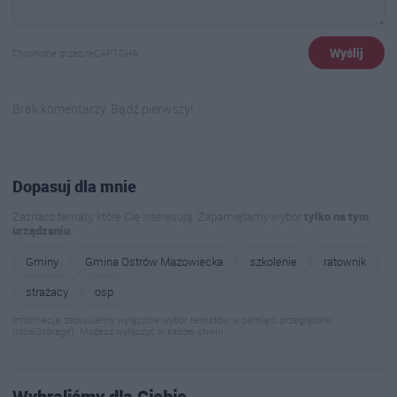
Wyślij
Chronione przez reCAPTCHA
Brak komentarzy. Bądź pierwszy!
Dopasuj dla mnie
Zaznacz tematy, które Cię interesują. Zapamiętamy wybór
tylko na tym
urządzeniu
.
Gminy
Gmina Ostrów Mazowiecka
szkolenie
ratownik
strażacy
osp
Informacja: zapisujemy wyłącznie wybór tematów w pamięci przeglądarki
(localStorage). Możesz wyłączyć w każdej chwili.
Wybraliśmy dla Ciebie