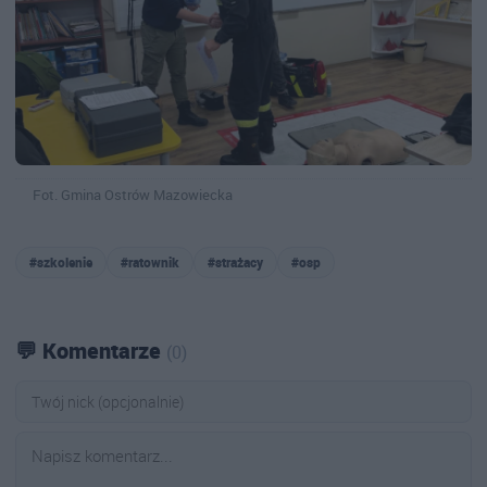
Fot. Gmina Ostrów Mazowiecka
#szkolenie
#ratownik
#strażacy
#osp
💬 Komentarze
(0)