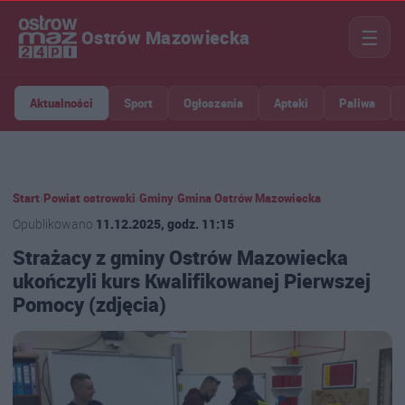
☰
Ostrów Mazowiecka
Aktualności
Sport
Ogłoszenia
Apteki
Paliwa
Start
›
Powiat ostrowski
›
Gminy
›
Gmina Ostrów Mazowiecka
Opublikowano
11.12.2025, godz. 11:15
Strażacy z gminy Ostrów Mazowiecka
ukończyli kurs Kwalifikowanej Pierwszej
Pomocy (zdjęcia)