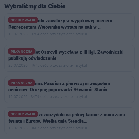
Wybraliśmy dla Ciebie
Szymon Rosiński zawalczy w wyjątkowej scenerii.
SPORTY WALKI
Reprezentant Wojownika wystąpi na gali w …
15.07.2026 · 3284 osób przeczytało ten artykuł
Drużyna kobiet Ostrovii wycofana z III ligi. Zawodniczki
PIŁKA NOŻNA
publikują oświadczenie
25.07.2026 · 4675 osób przeczytało ten artykuł
Football Dreams Passion z pierwszym zespołem
PIŁKA NOŻNA
seniorów. Drużynę poprowadzi Sławomir Stanis…
19.07.2026 · 3479 osób przeczytało ten artykuł
Przemysław Szczuczyński na jednej karcie z mistrzami
SPORTY WALKI
świata i Europy. Wielka gala Steadfa…
16.07.2026 · 3607 osób przeczytało ten artykuł