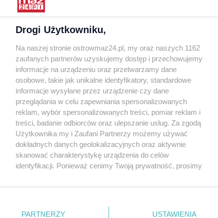
Warunki korzystania
Polityka prywatności
Drogi Użytkowniku,
Kontakt
Na naszej stronie ostrowmaz24.pl, my oraz naszych 1162
INFORMATOR
zaufanych partnerów uzyskujemy dostęp i przechowujemy
informacje na urządzeniu oraz przetwarzamy dane
Bankomaty
osobowe, takie jak unikalne identyfikatory, standardowe
Msze święte
informacje wysyłane przez urządzenie czy dane
Nocna pomoc lekarska
przeglądania w celu zapewniania spersonalizowanych
Taxi
reklam, wybór spersonalizowanych treści, pomiar reklam i
treści, badanie odbiorców oraz ulepszanie usług. Za zgodą
REKLAMA
Użytkownika my i Zaufani Partnerzy możemy używać
dokładnych danych geolokalizacyjnych oraz aktywnie
Banery i artykuły
skanować charakterystykę urządzenia do celów
Reklama wideo
identyfikacji. Ponieważ cenimy Twoją prywatność, prosimy
o zgodę na korzystanie z tych technologii poprzez
Reklama w ogłoszeniach
kliknięcie „Akceptuję”. Zgoda jest dobrowolna i zawsze
pl.depositphotos.com
możesz ją zmienić/wycofać klikając przycisk ustawień
prywatności znajdujący się w lewym dolnym rogu strony
Copyright 2010-2026 OstrowMaz24.pl. Realizacja:
PRO-
PARTNERZY
USTAWIENIA