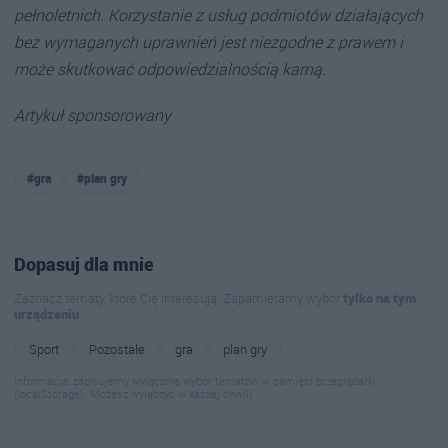
pełnoletnich. Korzystanie z usług podmiotów działających
bez wymaganych uprawnień jest niezgodne z prawem i
może skutkować odpowiedzialnością karną.
Artykuł sponsorowany
#gra
#plan gry
Dopasuj dla mnie
Zaznacz tematy, które Cię interesują. Zapamiętamy wybór
tylko na tym
urządzeniu
.
Sport
Pozostałe
gra
plan gry
Informacja: zapisujemy wyłącznie wybór tematów w pamięci przeglądarki
(localStorage). Możesz wyłączyć w każdej chwili.