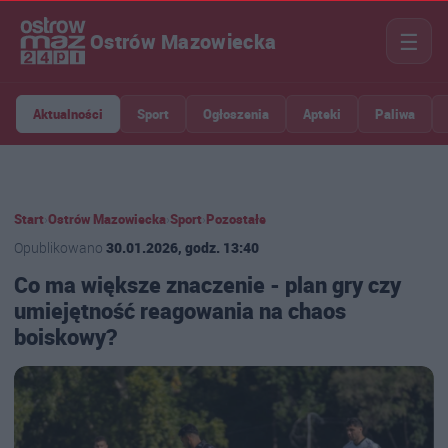
☰
Ostrów Mazowiecka
Aktualności
Sport
Ogłoszenia
Apteki
Paliwa
Start
›
Ostrów Mazowiecka
›
Sport
›
Pozostałe
Opublikowano
30.01.2026, godz. 13:40
Co ma większe znaczenie - plan gry czy
umiejętność reagowania na chaos
boiskowy?