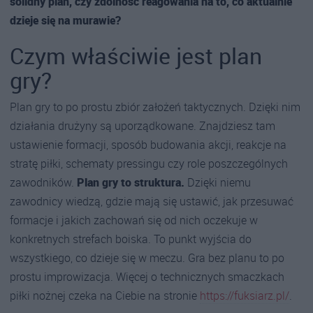
solidny plan, czy zdolność reagowania na to, co aktualnie
dzieje się na murawie?
Czym właściwie jest plan
gry?
Plan gry to po prostu zbiór założeń taktycznych. Dzięki nim
działania drużyny są uporządkowane. Znajdziesz tam
ustawienie formacji, sposób budowania akcji, reakcje na
stratę piłki, schematy pressingu czy role poszczególnych
zawodników.
Plan gry to struktura.
Dzięki niemu
zawodnicy wiedzą, gdzie mają się ustawić, jak przesuwać
formacje i jakich zachowań się od nich oczekuje w
konkretnych strefach boiska. To punkt wyjścia do
wszystkiego, co dzieje się w meczu. Gra bez planu to po
prostu improwizacja. Więcej o technicznych smaczkach
piłki nożnej czeka na Ciebie na stronie
https://fuksiarz.pl/
.