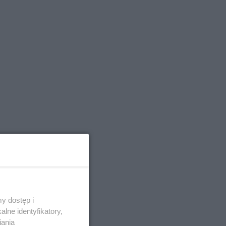
y dostęp i
lne identyfikatory,
iania