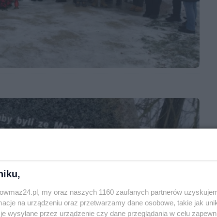
niku,
trowmaz24.pl, my oraz naszych 1160 zaufanych partnerów uzyskujem
cje na urządzeniu oraz przetwarzamy dane osobowe, takie jak unika
je wysyłane przez urządzenie czy dane przeglądania w celu zapewn