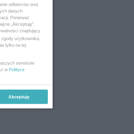
anie odbiorców oraz
nych danych
kacji. Ponieważ
ięcie „Akceptuję”.
ywatności znajdujący
ą zgody użytkownika,
 tylko na tej
 naszych serwisów
esz w
Polityce
Akceptuję