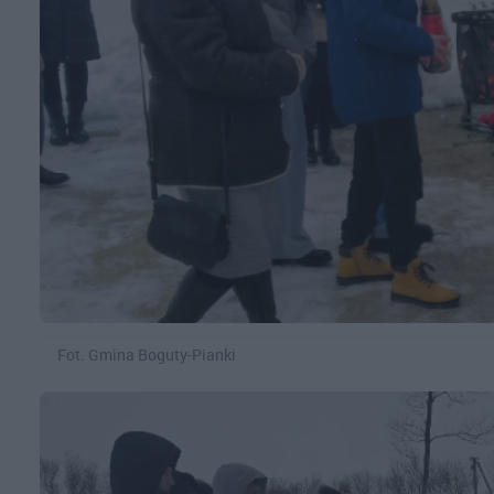
Fot. Gmina Boguty-Pianki