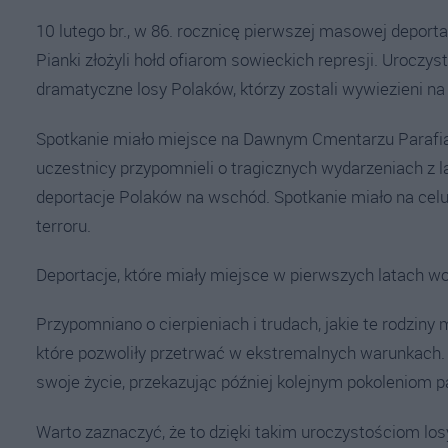
10 lutego br., w 86. rocznicę pierwszej masowej depor
Pianki złożyli hołd ofiarom sowieckich represji. Uroczy
dramatyczne losy Polaków, którzy zostali wywiezieni na
Spotkanie miało miejsce na Dawnym Cmentarzu Parafia
uczestnicy przypomnieli o tragicznych wydarzeniach z l
deportacje Polaków na wschód. Spotkanie miało na celu 
terroru.
Deportacje, które miały miejsce w pierwszych latach woj
Przypomniano o cierpieniach i trudach, jakie te rodziny m
które pozwoliły przetrwać w ekstremalnych warunkach.
swoje życie, przekazując później kolejnym pokoleniom 
Warto zaznaczyć, że to dzięki takim uroczystościom lo