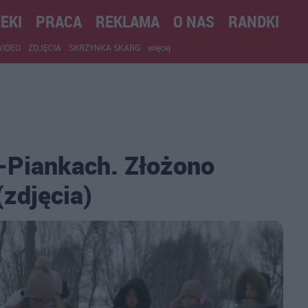
EKI
PRACA
REKLAMA
O NAS
RANDKI
WIDEO
ZDJĘCIA
SKRZYNKA SKARG
więcej
-Piankach. Złożono
(zdjęcia)