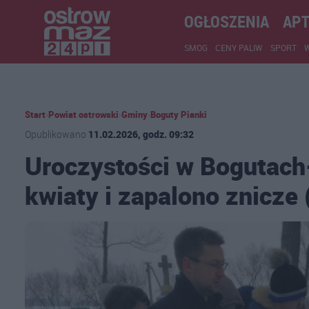
OGŁOSZENIA
APT
SMOG
CENY PALIW
SPORT
Start
›
Powiat ostrowski
›
Gminy
›
Boguty Pianki
Opublikowano
11.02.2026, godz. 09:32
Uroczystości w Bogutach
kwiaty i zapalono znicze 