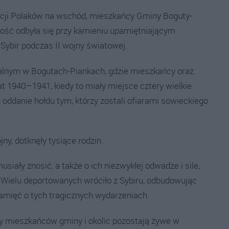
tacji Polaków na wschód, mieszkańcy Gminy Boguty-
stość odbyła się przy kamieniu upamiętniającym
 Sybir podczas II wojny światowej.
lnym w Bogutach-Piankach, gdzie mieszkańcy oraz
at 1940–1941, kiedy to miały miejsce cztery wielkie
oddanie hołdu tym, którzy zostali ofiarami sowieckiego
ny, dotknęły tysiące rodzin.
usiały znosić, a także o ich niezwykłej odwadze i sile,
 Wielu deportowanych wróciło z Sybiru, odbudowując
pamięć o tych tragicznych wydarzeniach.
sy mieszkańców gminy i okolic pozostają żywe w