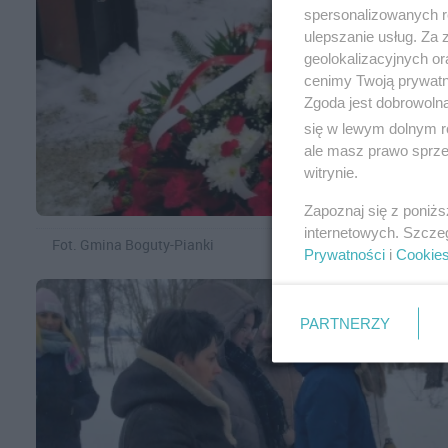
spersonalizowanych re
ulepszanie usług. Za
geolokalizacyjnych or
cenimy Twoją prywatno
Zgoda jest dobrowoln
się w lewym dolnym r
ale masz prawo sprzec
witrynie.
Zapoznaj się z poniż
internetowych. Szcze
Fot. Gmina Boguty-Pianki
Prywatności
i
Cookie
PARTNERZY