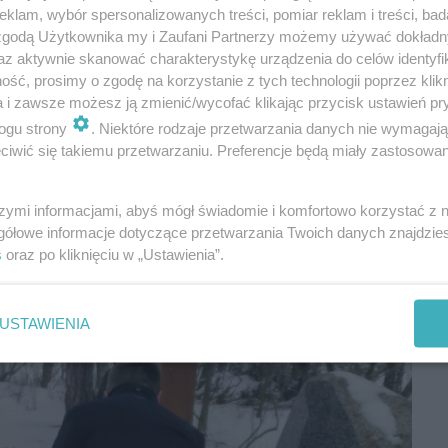
klam, wybór spersonalizowanych treści, pomiar reklam i treści, bad
 zgodą Użytkownika my i Zaufani Partnerzy możemy używać dokład
az aktywnie skanować charakterystykę urządzenia do celów identyfi
ść, prosimy o zgodę na korzystanie z tych technologii poprzez klikn
a i zawsze możesz ją zmienić/wycofać klikając przycisk ustawień pr
ogu strony
. Niektóre rodzaje przetwarzania danych nie wymagaj
iwić się takiemu przetwarzaniu. Preferencje będą miały zastosowania
szymi informacjami, abyś mógł świadomie i komfortowo korzystać z
gółowe informacje dotyczące przetwarzania Twoich danych znajdzi
s
oraz po kliknięciu w „Ustawienia”.
USTAWIENIA