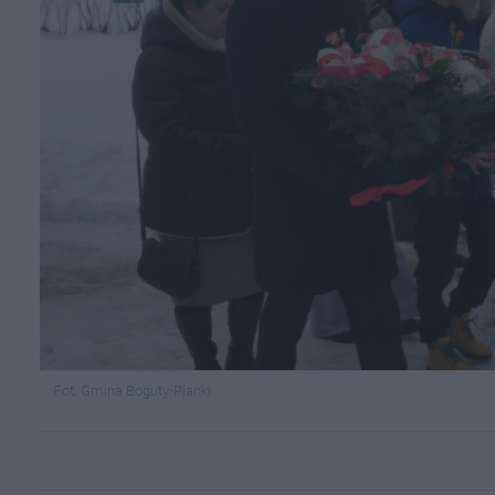
Fot. Gmina Boguty-Pianki