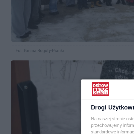
Fot. Gmina Boguty-Pianki
Drogi Użytkow
Na naszej stronie os
przechowujemy informa
standardowe informac