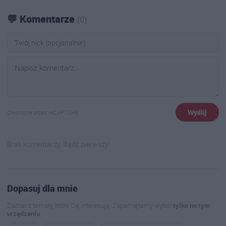
💬 Komentarze
(0)
Wyślij
Chronione przez reCAPTCHA
Brak komentarzy. Bądź pierwszy!
Dopasuj dla mnie
Zaznacz tematy, które Cię interesują. Zapamiętamy wybór
tylko na tym
urządzeniu
.