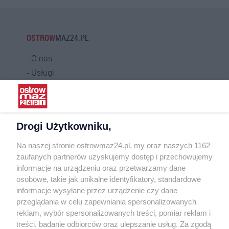
OSTROW
MAZ24.PL
O nas
Usługi
Praca
Warunki korzystania
Polityka prywatności
Drogi Użytkowniku,
Kontakt
Na naszej stronie ostrowmaz24.pl, my oraz naszych 1162
INFORMATOR
zaufanych partnerów uzyskujemy dostęp i przechowujemy
informacje na urządzeniu oraz przetwarzamy dane
Bankomaty
osobowe, takie jak unikalne identyfikatory, standardowe
Msze święte
informacje wysyłane przez urządzenie czy dane
Nocna pomoc lekarska
przeglądania w celu zapewniania spersonalizowanych
Taxi
reklam, wybór spersonalizowanych treści, pomiar reklam i
treści, badanie odbiorców oraz ulepszanie usług. Za zgodą