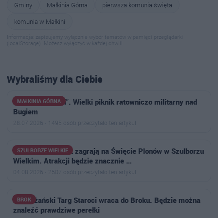
Gminy
Małkinia Górna
pierwsza komunia święta
komunia w Małkini
Informacja: zapisujemy wyłącznie wybór tematów w pamięci przeglądarki
(localStorage). Możesz wyłączyć w każdej chwili.
Wybraliśmy dla Ciebie
"Silni w jedności". Wielki piknik ratowniczo militarny nad
MAŁKINIA GÓRNA
Bugiem
28.07.2026 · 1495 osób przeczytało ten artykuł
Weekend i Roxaok zagrają na Święcie Plonów w Szulborzu
SZULBORZE WIELKIE
Wielkim. Atrakcji będzie znacznie …
04.08.2026 · 2507 osób przeczytało ten artykuł
Nadbużański Targ Staroci wraca do Broku. Będzie można
BROK
znaleźć prawdziwe perełki