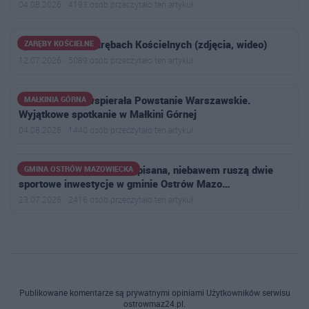
04.08.2026 · 4193 osób przeczytało ten artykuł
Letni Festyn w Zarębach Kościelnych (zdjęcia, wideo)
ZARĘBY KOŚCIELNE
12.07.2026 · 5089 osób przeczytało ten artykuł
Jako 15-latka wspierała Powstanie Warszawskie.
MAŁKINIA GÓRNA
Wyjątkowe spotkanie w Małkini Górnej
04.08.2026 · 1440 osób przeczytało ten artykuł
Umowa z wykonawcą podpisana, niebawem ruszą dwie
GMINA OSTRÓW MAZOWIECKA
sportowe inwestycje w gminie Ostrów Mazo…
23.07.2026 · 2416 osób przeczytało ten artykuł
Publikowane komentarze są prywatnymi opiniami Użytkowników serwisu
ostrowmaz24.pl.