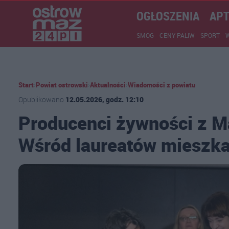
OGŁOSZENIA
APT
SMOG
CENY PALIW
SPORT
Start
›
Powiat ostrowski
›
Aktualności
›
Wiadomości z powiatu
Opublikowano
12.05.2026, godz. 12:10
Producenci żywności z M
Wśród laureatów mieszk