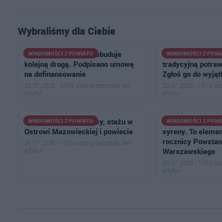
Wybraliśmy dla Ciebie
Powiat Ostrowski przebuduje
Masz sprawdzony
WIADOMOŚCI Z POWIATU
WIADOMOŚCI Z POWI
kolejną drogę. Podpisano umowę
tradycyjną potraw
na dofinansowanie
Zgłoś go do wyjąt
29.07.2026 · 3098 osób przeczytało ten
23.07.2026 · 1616 osó
artykuł
artykuł
Najnowsze oferty pracy, stażu w
W powiecie ostr
WIADOMOŚCI Z POWIATU
WIADOMOŚCI Z POWI
Ostrowi Mazowieckiej i powiecie
syreny. To eleme
rocznicy Powstan
24.07.2026 · 1751 osób przeczytało ten
artykuł
Warszawskiego
29.07.2026 · 1353 osó
artykuł