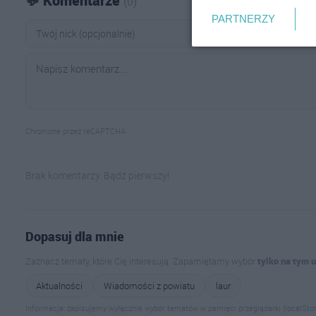
💬 Komentarze
(0)
PARTNERZY
Chronione przez reCAPTCHA
Brak komentarzy. Bądź pierwszy!
Dopasuj dla mnie
Zaznacz tematy, które Cię interesują. Zapamiętamy wybór
tylko na tym 
Aktualności
Wiadomości z powiatu
laur
Informacja: zapisujemy wyłącznie wybór tematów w pamięci przeglądarki (localStor