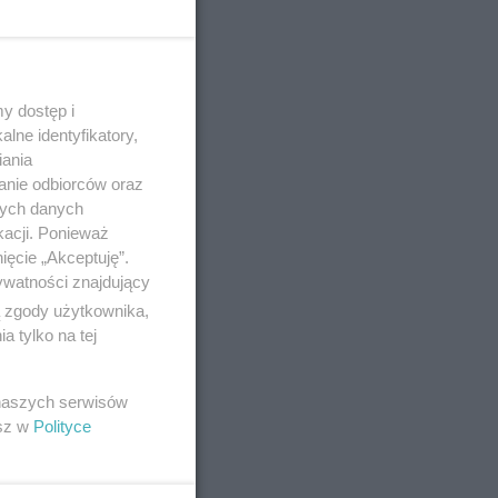
y dostęp i
lne identyfikatory,
iania
anie odbiorców oraz
nych danych
kacji. Ponieważ
ięcie „Akceptuję”.
ywatności znajdujący
ą zgody użytkownika,
 tylko na tej
 naszych serwisów
esz w
Polityce