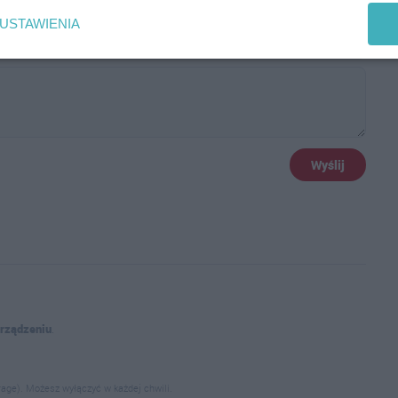
USTAWIENIA
Wyślij
urządzeniu
.
age). Możesz wyłączyć w każdej chwili.