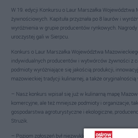
W 19. edycji Konkursu o Laur Marszałka Województwa
żywnościowych. Kapituła przyznała po 8 laurów i wyróżn
wyróżnienia w grupie producentów rynkowych. Nagrody
uroczystej gali w Sierpcu.
Konkurs o Laur Marszałka Województwa Mazowieckiego 
indywidualnych producentów i wytwórców żywności z c
podmioty wyróżniające się jakością produkcji, innowac
mazowieckiej tradycji kulinarnej, a także oryginalnośc
– Nasz konkurs wpisał się już w kulinarną mapę Mazow
komercyjne, ale też mniejsze podmioty i organizacje, tak
gospodarstwa agroturystyczne i ekologiczne, producenc
Struzik.
– Poziom zgłoszeń był niezwykle wysoki, dlatego wybór 