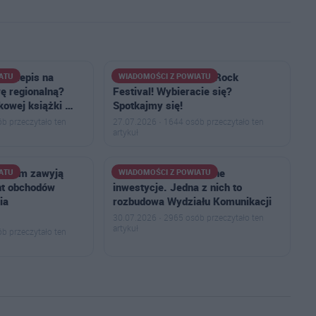
 przepis na
Ostrów na na Pol’and’Rock
ATU
WIADOMOŚCI Z POWIATU
ę regionalną?
Festival! Wybieracie się?
kowej książki …
Spotkajmy się!
b przeczytało ten
27.07.2026 · 1644 osób przeczytało ten
artykuł
owskim zawyją
Szykują się dwie ważne
ATU
WIADOMOŚCI Z POWIATU
nt obchodów
inwestycje. Jedna z nich to
ia
rozbudowa Wydziału Komunikacji
30.07.2026 · 2965 osób przeczytało ten
artykuł
b przeczytało ten