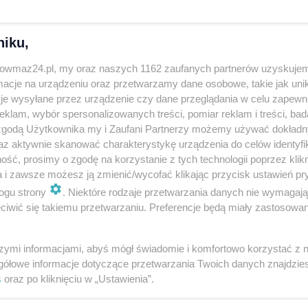
 jakością wykonania – dodaje Janina Ewa Orzełowska,
niku,
i:
trowmaz24.pl, my oraz naszych 1162 zaufanych partnerów uzyskujem
cje na urządzeniu oraz przetwarzamy dane osobowe, takie jak unika
je wysyłane przez urządzenie czy dane przeglądania w celu zapewn
CI JASI - Koło Gospodyń Wiejskich w Tymiankach-
klam, wybór spersonalizowanych treści, pomiar reklam i treści, bad
 zgodą Użytkownika my i Zaufani Partnerzy możemy używać dokład
mir Nagórka z Ugniewa gm. Ostrów Mazowiecka
az aktywnie skanować charakterystykę urządzenia do celów identyfi
ść, prosimy o zgodę na korzystanie z tych technologii poprzez klikn
a i zawsze możesz ją zmienić/wycofać klikając przycisk ustawień pr
ogu strony
. Niektóre rodzaje przetwarzania danych nie wymagaj
iwić się takiemu przetwarzaniu. Preferencje będą miały zastosowania
szymi informacjami, abyś mógł świadomie i komfortowo korzystać z
gółowe informacje dotyczące przetwarzania Twoich danych znajdzi
s
oraz po kliknięciu w „Ustawienia”.