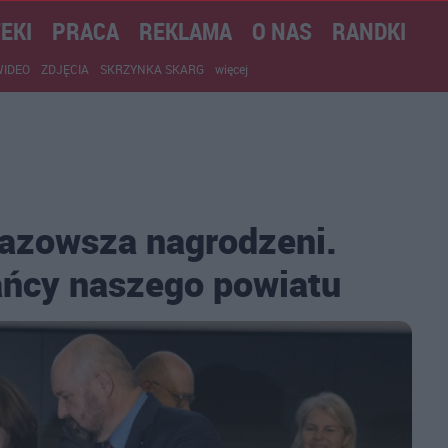
EKI
PRACA
REKLAMA
O NAS
RANDKI
WIDEO
ZDJĘCIA
SKRZYNKA SKARG
więcej
azowsza nagrodzeni.
ańcy naszego powiatu