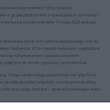
 Mazowieckiego oceniono 125 produktów
ień w grupie producentów indywidualnych i po 4 laury i
 w konkursie zostały wręczone 11 maja 2026 podczas
skierowany był do firm sektora spożywczego oraz do
ałego Mazowsza. W ten sposób wyłoniono i nagrodzono
yjnością, kultywowaniem i popularyzowaniem
ią w podejściu do tematu żywności i przetwórstwa.
sza. Swoje wyroby mogły prezentować nie tylko firmy
ie jak koła gospodyń wiejskich, stowarzyszenia, kluby,
i rolni oraz osoby fizyczne – podkreśla marszałek Adam
laureatów nie należał do łatwych. Oceniane produkty